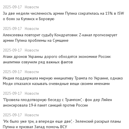
2025-09-17
Новости
​За две недели численность армии Путина сократилась на 15%: в ISW
о боях за Купянск и Боровую
2025-09-17
Новости
​Алексеевка повторит судьбу Кондратовки: Z-канал прогнозирует
армии Путина проблемы на Сумщине
2025-09-17
Новости
​Атаки дронов Украины дорого обходятся экономике России:
аналитики озвучили ряд важных фактов
2025-09-17
Новости
​Индия поддержала мирную инициативу Трампа по Украине, однако
Моди отказался называть очевидные вещи своими именами
2025-09-17
Новости
​"Провела плодотворную беседу с Трампом", - фон дер Ляйен
анонсировала 19-й пакет санкций против России
2025-09-17
Новости
​"Их было уже три, а впереди еще две", - Зеленский раскрыл планы
Путина и призвал Запад помочь ВСУ