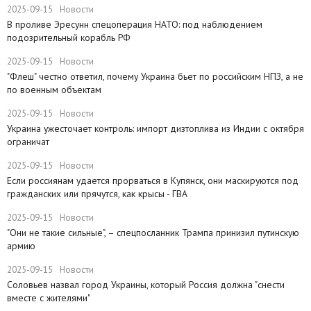
2025-09-15
Новости
​В проливе Эресунн спецоперация НАТО: под наблюдением
подозрительный корабль РФ
2025-09-15
Новости
"Флеш" честно ответил, почему Украина бьет по российским НПЗ, а не
по военным объектам
2025-09-15
Новости
Украина ужесточает контроль: импорт дизтоплива из Индии с октября
ограничат
2025-09-15
Новости
Если россиянам удается прорваться в Купянск, они маскируются под
гражданских или прячутся, как крысы - ГВА
2025-09-15
Новости
"Они не такие сильные", – спецпосланник Трампа принизил путинскую
армию
2025-09-15
Новости
Соловьев назвал город Украины, который Россия должна "снести
вместе с жителями"