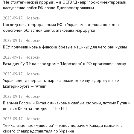
"Не стратегический прорыв", – в ОСГВ "Днепр" прокомментировали
наступление войск РФ возле Днепропетровщины
2025-09-17
Новости
Последствия террора армии РФ в Украине: задержки поездов,
обесточен областной центр, атакована маршрутка
2025-09-17
Новости
ВСУ получили новые финские боевые машины: для чего они нужны
2025-09-17
Новости
База для Су-34: на аэродроме "Морозовск" в РФ произошел пожар
2025-09-17
Новости
Украинские диверсанты парализовали железную дорогу возле
Екатеринбурга — "Атеш"
2025-09-17
Новости
​В армии России и Китая одинаковые слабые стороны, потому Путин и
не взял Киев за три дня — The Hill
2025-09-17
Новости
​"Уникальные преимущества" — известно, зачем Канада назначила
своего спецпредставителя по Украине