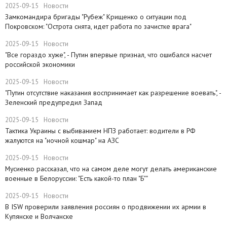
2025-09-15
Новости
Замкомандира бригады "Рубеж" Крищенко​ о ситуации под
Покровском: "Острота снята, идет работа по зачистке врага"
2025-09-15
Новости
"Все гораздо хуже", - Путин впервые признал, что ошибался насчет
российской экономики
2025-09-15
Новости
​"Путин отсутствие наказания воспринимает как разрешение воевать", -
Зеленский предупредил Запад
2025-09-15
Новости
Тактика Украины с выбиванием НПЗ работает: водители в РФ
жалуются на "ночной кошмар" на АЗС
2025-09-15
Новости
Мусиенко рассказал, что на самом деле могут делать американские
военные в Белоруссии: "Есть какой-то план "Б""
2025-09-15
Новости
В ISW проверили заявления россиян о продвижении их армии в
Купянске и Волчанске