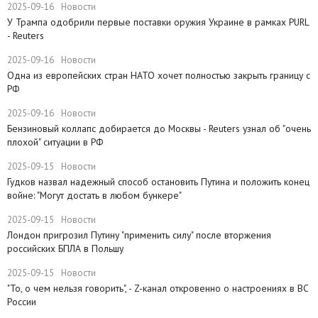
2025-09-16
Новости
У Трампа одобрили первые поставки оружия Украине в рамках PURL
- Reuters
2025-09-16
Новости
Одна из европейских стран НАТО хочет полностью закрыть границу с
РФ
2025-09-16
Новости
​Бензиновый коллапс добирается до Москвы - Reuters узнал об "очень
плохой" ситуации в РФ
2025-09-15
Новости
Гудков назвал надежный способ остановить Путина и положить конец
войне: "Могут достать в любом бункере"
2025-09-15
Новости
Лондон пригрозил Путину "применить силу" после вторжения
российских БПЛА в Польшу
2025-09-15
Новости
"То, о чем нельзя говорить", - Z-канал откровенно о настроениях в ВС
России