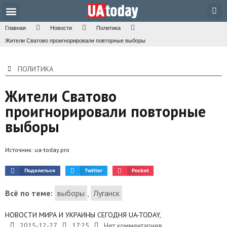
Техника и наука
Общество и культура
Главная
Новости
Политика
Жители Сватово проигнорировали повторные выборы
ПОЛИТИКА
Жители Сватово
проигнорировали повторные
выборы
Источник:
ua-today.pro
Поделиться
Twitter
Pocket
Всё по теме:
выборы
,
Луганск
НОВОСТИ МИРА И УКРАИНЫ СЕГОДНЯ UA-TODAY,
2015-12-27
17:25
Нет комментариев