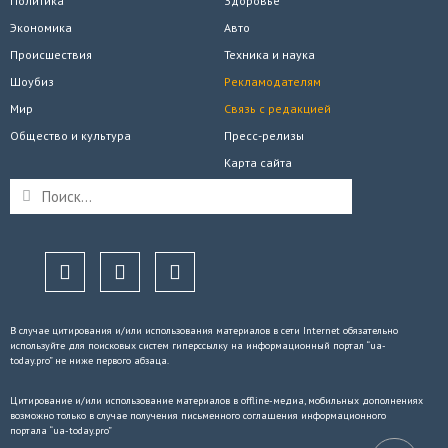
Политика
Здоровье
Экономика
Авто
Происшествия
Техника и наука
Шоубиз
Рекламодателям
Мир
Связь с редакцией
Общество и культура
Пресс-релизы
Карта сайта
В случае цитирования и/или использования материалов в сети Internet обязательно
используйте для поисковых систем гиперссылку на информационный портал “ua-
today.pro” не ниже первого абзаца.
Цитирование и/или использование материалов в offline-медиа, мобильных дополнениях
возможно только в случае получения письменного соглашения информационного
портала “ua-today.pro”