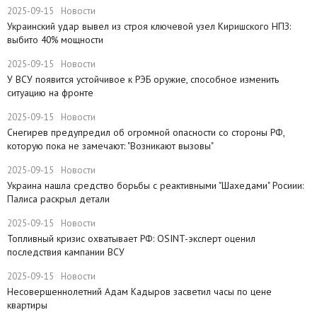
2025-09-15
Новости
​Украинский удар вывел из строя ключевой узел Киришского НПЗ:
выбито 40% мощности
2025-09-15
Новости
У ВСУ появится устойчивое к РЭБ оружие, способное изменить
ситуацию на фронте
2025-09-15
Новости
Снегирев предупредил об огромной опасности со стороны РФ,
которую пока не замечают: "Возникают вызовы"
2025-09-15
Новости
​Украина нашла средство борьбы с реактивными "Шахедами" Росиии:
Палиса раскрыл детали
2025-09-15
Новости
​Топливный кризис охватывает РФ: OSINT-эксперт оценил
последствия кампании ВСУ
2025-09-15
Новости
Несовершеннолетний Адам Кадыров засветил часы по цене
квартиры