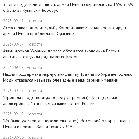
​За две недели численность армии Путина сократилась на 15%: в ISW
о боях за Купянск и Боровую
2025-09-17
Новости
​Алексеевка повторит судьбу Кондратовки: Z-канал прогнозирует
армии Путина проблемы на Сумщине
2025-09-17
Новости
​Атаки дронов Украины дорого обходятся экономике России:
аналитики озвучили ряд важных фактов
2025-09-17
Новости
​Индия поддержала мирную инициативу Трампа по Украине, однако
Моди отказался называть очевидные вещи своими именами
2025-09-17
Новости
​"Провела плодотворную беседу с Трампом", - фон дер Ляйен
анонсировала 19-й пакет санкций против России
2025-09-17
Новости
​"Их было уже три, а впереди еще две", - Зеленский раскрыл планы
Путина и призвал Запад помочь ВСУ
2025-09-16
Новости