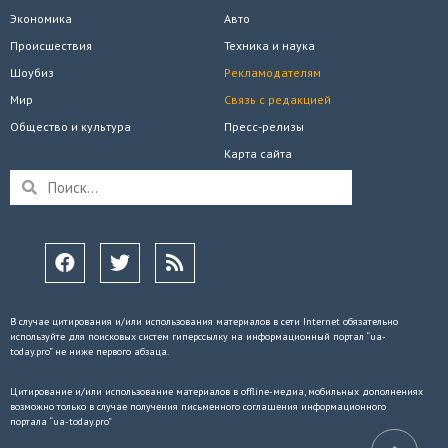
Экономика
Авто
Происшествия
Техника и наука
Шоубиз
Рекламодателям
Мир
Связь с редакцией
Общество и культура
Пресс-релизы
Карта сайта
В случае цитирования и/или использования материалов в сети Internet обязательно
используйте для поисковых систем гиперссылку на информационный портал “ua-
today.pro” не ниже первого абзаца.
Цитирование и/или использование материалов в offline-медиа, мобильных дополнениях
возможно только в случае получения письменного соглашения информационного
портала “ua-today.pro”