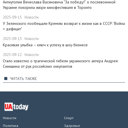
Антиутопия Вячеслава Васяновича “За победу!” о послевоенной
Украине покорила жюри кинофестиваля в Торонто
2025-09-15
Новости
​У Зеленского пообещали Кремлю возврат к жизни как в СССР: "Война
= дефицит"
2025-09-13
Новости
Красивая улыбка – ключ к успеху в шоу-бизнесе
2025-09-12
Новости
Стало известно о трагической гибели украинского актера Андрея
Синишина от рук российских оккупантов
ЧИТАТЬ ТАКЖЕ
Новости
Спорт
Политика
Здоровье