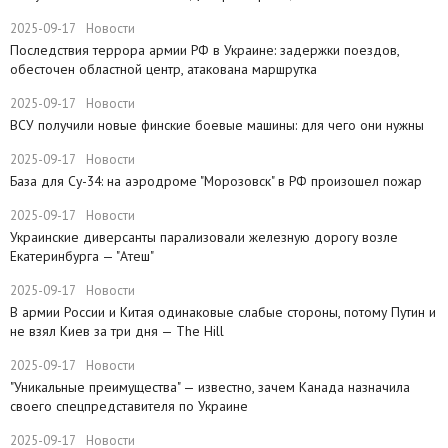
2025-09-17
Новости
Последствия террора армии РФ в Украине: задержки поездов,
обесточен областной центр, атакована маршрутка
2025-09-17
Новости
ВСУ получили новые финские боевые машины: для чего они нужны
2025-09-17
Новости
База для Су-34: на аэродроме "Морозовск" в РФ произошел пожар
2025-09-17
Новости
Украинские диверсанты парализовали железную дорогу возле
Екатеринбурга — "Атеш"
2025-09-17
Новости
​В армии России и Китая одинаковые слабые стороны, потому Путин и
не взял Киев за три дня — The Hill
2025-09-17
Новости
​"Уникальные преимущества" — известно, зачем Канада назначила
своего спецпредставителя по Украине
2025-09-17
Новости