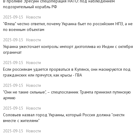
​В проливе Эресунн спецоперация НАТО: под наблюдением
подозрительный корабль РФ
2025-09-15
Новости
"Флеш" честно ответил, почему Украина бьет по российским НПЗ, а не
по военным объектам
2025-09-15
Новости
Украина ужесточает контроль: импорт дизтоплива из Индии с октября
ограничат
2025-09-15
Новости
Если россиянам удается прорваться в Купянск, они маскируются под
гражданских или прячутся, как крысы - ГВА
2025-09-15
Новости
"Они не такие сильные", – спецпосланник Трампа принизил путинскую
армию
2025-09-15
Новости
Соловьев назвал город Украины, который Россия должна "снести
вместе с жителями"
2025-09-15
Новости