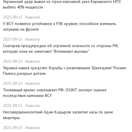
​Украинский удар вывел из строя ключевой узел Киришского НПЗ:
выбито 40% мощности
2025-09-15
Новости
У ВСУ появится устойчивое к РЭБ оружие, способное изменить
ситуацию на фронте
2025-09-15
Новости
Снегирев предупредил об огромной опасности со стороны РФ,
которую пока не замечают: "Возникают вызовы"
2025-09-15
Новости
​Украина нашла средство борьбы с реактивными "Шахедами" Росиии:
Палиса раскрыл детали
2025-09-15
Новости
​Топливный кризис охватывает РФ: OSINT-эксперт оценил
последствия кампании ВСУ
2025-09-15
Новости
Несовершеннолетний Адам Кадыров засветил часы по цене
квартиры
2025-09-15
Новости