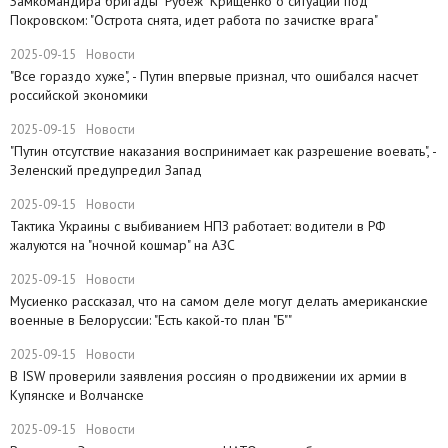
Замкомандира бригады "Рубеж" Крищенко​ о ситуации под
Покровском: "Острота снята, идет работа по зачистке врага"
2025-09-15
Новости
"Все гораздо хуже", - Путин впервые признал, что ошибался насчет
российской экономики
2025-09-15
Новости
​"Путин отсутствие наказания воспринимает как разрешение воевать", -
Зеленский предупредил Запад
2025-09-15
Новости
Тактика Украины с выбиванием НПЗ работает: водители в РФ
жалуются на "ночной кошмар" на АЗС
2025-09-15
Новости
Мусиенко рассказал, что на самом деле могут делать американские
военные в Белоруссии: "Есть какой-то план "Б""
2025-09-15
Новости
В ISW проверили заявления россиян о продвижении их армии в
Купянске и Волчанске
2025-09-15
Новости