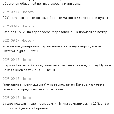
обесточен областной центр, атакована маршрутка
2025-09-17
Новости
ВСУ получили новые финские боевые машины: для чего они нужны
2025-09-17
Новости
База для Су-34: на аэродроме "Морозовск" в РФ произошел пожар
2025-09-17
Новости
Украинские диверсанты парализовали железную дорогу возле
Екатеринбурга — "Атеш"
2025-09-17
Новости
​В армии России и Китая одинаковые слабые стороны, потому Путин и
не взял Киев за три дня — The Hill
2025-09-17
Новости
​"Уникальные преимущества" — известно, зачем Канада назначила
своего спецпредставителя по Украине
2025-09-17
Новости
​За две недели численность армии Путина сократилась на 15%: в ISW
о боях за Купянск и Боровую