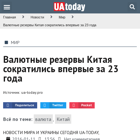
Техника и наука
Общество и культура
Главная
Новости
Мир
Валютные резервы Китая сократились впервые за 23 года
МИР
Валютные резервы Китая
сократились впервые за 23
года
Источник:
ua-today.pro
Поделиться
Twitter
Pocket
Всё по теме:
валюта
,
Китай
НОВОСТИ МИРА И УКРАИНЫ СЕГОДНЯ UA-TODAY,
2016-01-11
13:56
Нет комментариев