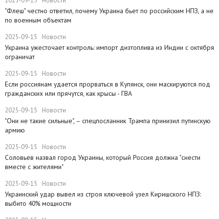
2025-09-15
Новости
"Флеш" честно ответил, почему Украина бьет по российским НПЗ, а не
по военным объектам
2025-09-15
Новости
Украина ужесточает контроль: импорт дизтоплива из Индии с октября
ограничат
2025-09-15
Новости
Если россиянам удается прорваться в Купянск, они маскируются под
гражданских или прячутся, как крысы - ГВА
2025-09-15
Новости
"Они не такие сильные", – спецпосланник Трампа принизил путинскую
армию
2025-09-15
Новости
Соловьев назвал город Украины, который Россия должна "снести
вместе с жителями"
2025-09-15
Новости
​Украинский удар вывел из строя ключевой узел Киришского НПЗ:
выбито 40% мощности