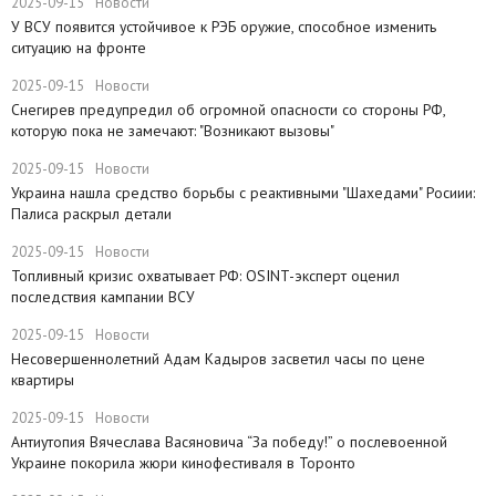
2025-09-15
Новости
У ВСУ появится устойчивое к РЭБ оружие, способное изменить
ситуацию на фронте
2025-09-15
Новости
Снегирев предупредил об огромной опасности со стороны РФ,
которую пока не замечают: "Возникают вызовы"
2025-09-15
Новости
​Украина нашла средство борьбы с реактивными "Шахедами" Росиии:
Палиса раскрыл детали
2025-09-15
Новости
​Топливный кризис охватывает РФ: OSINT-эксперт оценил
последствия кампании ВСУ
2025-09-15
Новости
Несовершеннолетний Адам Кадыров засветил часы по цене
квартиры
2025-09-15
Новости
Антиутопия Вячеслава Васяновича “За победу!” о послевоенной
Украине покорила жюри кинофестиваля в Торонто