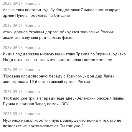
2025-09-17
Новости
​Алексеевка повторит судьбу Кондратовки: Z-канал прогнозирует
армии Путина проблемы на Сумщине
2025-09-17
Новости
​Атаки дронов Украины дорого обходятся экономике России:
аналитики озвучили ряд важных фактов
2025-09-17
Новости
​Индия поддержала мирную инициативу Трампа по Украине, однако
Моди отказался называть очевидные вещи своими именами
2025-09-17
Новости
​"Провела плодотворную беседу с Трампом", - фон дер Ляйен
анонсировала 19-й пакет санкций против России
2025-09-17
Новости
​"Их было уже три, а впереди еще две", - Зеленский раскрыл планы
Путина и призвал Запад помочь ВСУ
2025-09-16
Новости
Мусиенко назвал короткий путь к завершению войны и тех, кто не
позволяет им воспользоваться: "Хватит уже!"