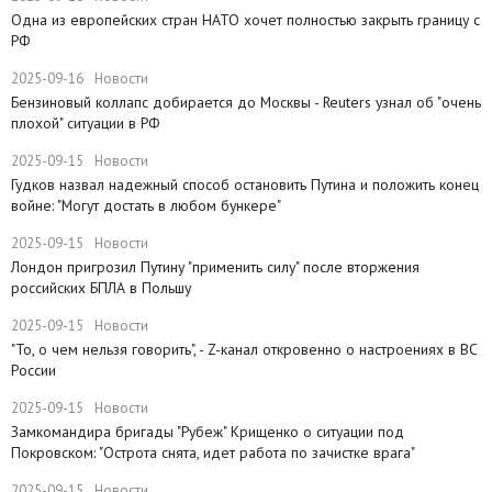
Одна из европейских стран НАТО хочет полностью закрыть границу с
РФ
2025-09-16
Новости
​Бензиновый коллапс добирается до Москвы - Reuters узнал об "очень
плохой" ситуации в РФ
2025-09-15
Новости
Гудков назвал надежный способ остановить Путина и положить конец
войне: "Могут достать в любом бункере"
2025-09-15
Новости
Лондон пригрозил Путину "применить силу" после вторжения
российских БПЛА в Польшу
2025-09-15
Новости
"То, о чем нельзя говорить", - Z-канал откровенно о настроениях в ВС
России
2025-09-15
Новости
Замкомандира бригады "Рубеж" Крищенко​ о ситуации под
Покровском: "Острота снята, идет работа по зачистке врага"
2025-09-15
Новости