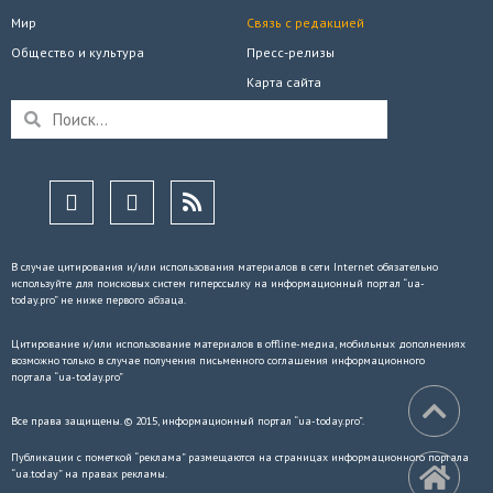
Мир
Связь с редакцией
Общество и культура
Пресс-релизы
Карта сайта
В случае цитирования и/или использования материалов в сети Internet обязательно
используйте для поисковых систем гиперссылку на информационный портал “ua-
today.pro” не ниже первого абзаца.
Цитирование и/или использование материалов в offline-медиа, мобильных дополнениях
возможно только в случае получения письменного соглашения информационного
портала “ua-today.pro”
Все права защищены. © 2015, информационный портал “ua-today.pro”.
Публикации с пометкой “реклама” размещаются на страницах информационного портала
“ua.today” на правах рекламы.