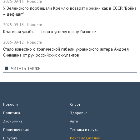
2025-09-15
Новости
​У Зеленского пообещали Кремлю возврат к жизни как в СССР: "Война
= дефицит"
2025-09-13
Новости
Красивая улыбка – ключ к успеху в шоу-бизнесе
2025-09-12
Новости
Стало известно о трагической гибели украинского актера Андрея
Синишина от рук российских оккупантов
ЧИТАТЬ ТАКЖЕ
Новости
Спорт
Политика
Здоровье
Экономика
Авто
Происшествия
Техника и наука
Шоубиз
Рекламодателям