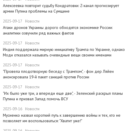
​Алексеевка повторит судьбу Кондратовки: Z-канал прогнозирует
армии Путина проблемы на Сумщине
2025-09-17
Новости
​Атаки дронов Украины дорого обходятся экономике России:
аналитики озвучили ряд важных фактов
2025-09-17
Новости
​Индия поддержала мирную инициативу Трампа по Украине, однако
Моди отказался называть очевидные вещи своими именами
2025-09-17
Новости
​"Провела плодотворную беседу с Трампом", - фон дер Ляйен
анонсировала 19-й пакет санкций против России
2025-09-17
Новости
​"Их было уже три, а впереди еще две", - Зеленский раскрыл планы
Путина и призвал Запад помочь ВСУ
2025-09-16
Новости
Мусиенко назвал короткий путь к завершению войны и тех, кто не
позволяет им воспользоваться: "Хватит уже!"
2025-09-16
Новости