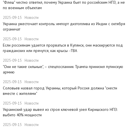
"Флеш" честно ответил, почему Украина бьет по российским НПЗ, а не
по военным объектам
2025-09-15
Новости
Украина ужесточает контроль: импорт дизтоплива из Индии с октября
ограничат
2025-09-15
Новости
Если россиянам удается прорваться в Купянск, они маскируются под
гражданских или прячутся, как крысы - ГВА
2025-09-15
Новости
"Они не такие сильные", – спецпосланник Трампа принизил путинскую
армию
2025-09-15
Новости
Соловьев назвал город Украины, который Россия должна "снести
вместе с жителями"
2025-09-15
Новости
​Украинский удар вывел из строя ключевой узел Киришского НПЗ:
выбито 40% мощности
2025-09-15
Новости