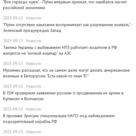
"Все гораздо хуже", - Путин впервые признал, что ошибался насчет
российской экономики
2025-09-15
Новости
​"Путин отсутствие наказания воспринимает как разрешение воевать", -
Зеленский предупредил Запад
2025-09-15
Новости
Тактика Украины с выбиванием НПЗ работает: водители в РФ
жалуются на "ночной кошмар" на АЗС
2025-09-15
Новости
Мусиенко рассказал, что на самом деле могут делать американские
военные в Белоруссии: "Есть какой-то план "Б""
2025-09-15
Новости
В ISW проверили заявления россиян о продвижении их армии в
Купянске и Волчанске
2025-09-15
Новости
​В проливе Эресунн спецоперация НАТО: под наблюдением
подозрительный корабль РФ
2025-09-15
Новости