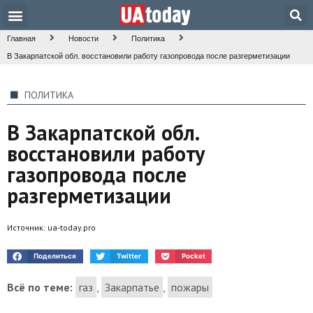
Техника и наука
Общество и культура
Главная
Новости
Политика
В Закарпатской обл. восстановили работу газопровода после разгерметизации
ПОЛИТИКА
В Закарпатской обл.
восстановили работу
газопровода после
разгерметизации
Источник:
ua-today.pro
Поделиться
Twitter
Pocket
Всё по теме:
газ
,
Закарпатье
,
пожары