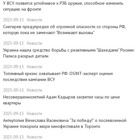
У ВСУ появится устойчивое к РЭБ оружие, способное изменить
ситуацию на фронте
2025-09-15
Новости
Снегирев предупредил об огромной опасности со стороны РФ,
которую пока не замечают: "Возникают вызовы"
2025-09-15
Новости
​Украина нашла средство борьбы с реактивными "Шахедами" Росиии:
Палиса раскрыл детали
2025-09-15
Новости
​Топливный кризис охватывает РФ: OSINT-эксперт оценил
последствия кампании ВСУ
2025-09-15
Новости
Несовершеннолетний Адам Кадыров засветил часы по цене
квартиры
2025-09-15
Новости
Антиутопия Вячеслава Васяновича “За победу!” о послевоенной
Украине покорила жюри кинофестиваля в Торонто
2025-09-15
Новости