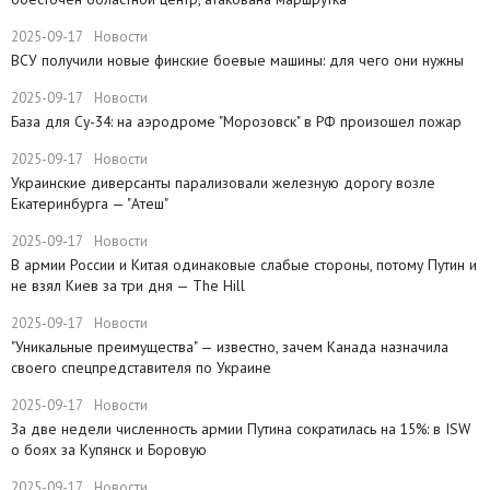
2025-09-17
Новости
ВСУ получили новые финские боевые машины: для чего они нужны
2025-09-17
Новости
База для Су-34: на аэродроме "Морозовск" в РФ произошел пожар
2025-09-17
Новости
Украинские диверсанты парализовали железную дорогу возле
Екатеринбурга — "Атеш"
2025-09-17
Новости
​В армии России и Китая одинаковые слабые стороны, потому Путин и
не взял Киев за три дня — The Hill
2025-09-17
Новости
​"Уникальные преимущества" — известно, зачем Канада назначила
своего спецпредставителя по Украине
2025-09-17
Новости
​За две недели численность армии Путина сократилась на 15%: в ISW
о боях за Купянск и Боровую
2025-09-17
Новости