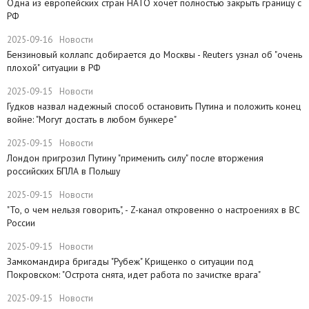
Одна из европейских стран НАТО хочет полностью закрыть границу с
РФ
2025-09-16
Новости
​Бензиновый коллапс добирается до Москвы - Reuters узнал об "очень
плохой" ситуации в РФ
2025-09-15
Новости
Гудков назвал надежный способ остановить Путина и положить конец
войне: "Могут достать в любом бункере"
2025-09-15
Новости
Лондон пригрозил Путину "применить силу" после вторжения
российских БПЛА в Польшу
2025-09-15
Новости
"То, о чем нельзя говорить", - Z-канал откровенно о настроениях в ВС
России
2025-09-15
Новости
Замкомандира бригады "Рубеж" Крищенко​ о ситуации под
Покровском: "Острота снята, идет работа по зачистке врага"
2025-09-15
Новости