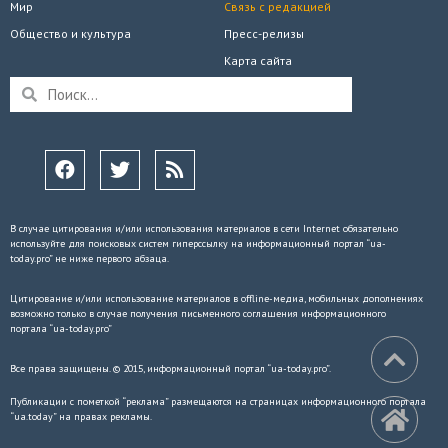
Мир
Связь с редакцией
Общество и культура
Пресс-релизы
Карта сайта
В случае цитирования и/или использования материалов в сети Internet обязательно
используйте для поисковых систем гиперссылку на информационный портал “ua-
today.pro” не ниже первого абзаца.
Цитирование и/или использование материалов в offline-медиа, мобильных дополнениях
возможно только в случае получения письменного соглашения информационного
портала “ua-today.pro”
Все права защищены. © 2015, информационный портал “ua-today.pro”.
Публикации с пометкой “реклама” размещаются на страницах информационного портала
“ua.today” на правах рекламы.