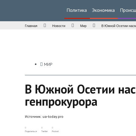
Политика
Экономика
Происш
Главная
Новости
Мир
В Южной Осетии насм
МИР
В Южной Осетии нас
генпрокурора
Источник:
ua-today.pro
Поделиться
Twitter
Pocket