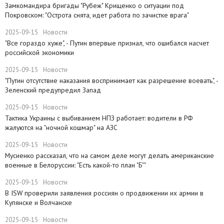
Замкомандира бригады "Рубеж" Крищенко​ о ситуации под
Покровском: "Острота снята, идет работа по зачистке врага"
2025-09-15
Новости
"Все гораздо хуже", - Путин впервые признал, что ошибался насчет
российской экономики
2025-09-15
Новости
​"Путин отсутствие наказания воспринимает как разрешение воевать", -
Зеленский предупредил Запад
2025-09-15
Новости
Тактика Украины с выбиванием НПЗ работает: водители в РФ
жалуются на "ночной кошмар" на АЗС
2025-09-15
Новости
Мусиенко рассказал, что на самом деле могут делать американские
военные в Белоруссии: "Есть какой-то план "Б""
2025-09-15
Новости
В ISW проверили заявления россиян о продвижении их армии в
Купянске и Волчанске
2025-09-15
Новости