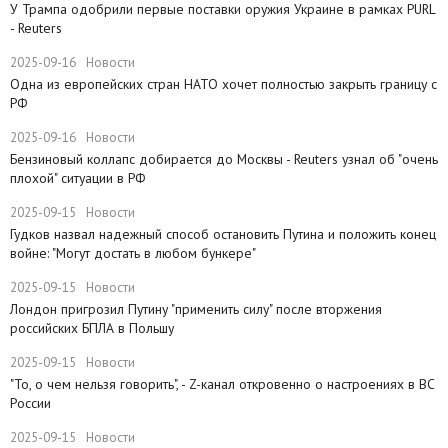
У Трампа одобрили первые поставки оружия Украине в рамках PURL
- Reuters
2025-09-16
Новости
Одна из европейских стран НАТО хочет полностью закрыть границу с
РФ
2025-09-16
Новости
​Бензиновый коллапс добирается до Москвы - Reuters узнал об "очень
плохой" ситуации в РФ
2025-09-15
Новости
Гудков назвал надежный способ остановить Путина и положить конец
войне: "Могут достать в любом бункере"
2025-09-15
Новости
Лондон пригрозил Путину "применить силу" после вторжения
российских БПЛА в Польшу
2025-09-15
Новости
"То, о чем нельзя говорить", - Z-канал откровенно о настроениях в ВС
России
2025-09-15
Новости