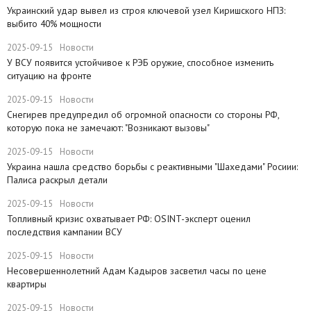
​Украинский удар вывел из строя ключевой узел Киришского НПЗ:
выбито 40% мощности
2025-09-15
Новости
У ВСУ появится устойчивое к РЭБ оружие, способное изменить
ситуацию на фронте
2025-09-15
Новости
Снегирев предупредил об огромной опасности со стороны РФ,
которую пока не замечают: "Возникают вызовы"
2025-09-15
Новости
​Украина нашла средство борьбы с реактивными "Шахедами" Росиии:
Палиса раскрыл детали
2025-09-15
Новости
​Топливный кризис охватывает РФ: OSINT-эксперт оценил
последствия кампании ВСУ
2025-09-15
Новости
Несовершеннолетний Адам Кадыров засветил часы по цене
квартиры
2025-09-15
Новости