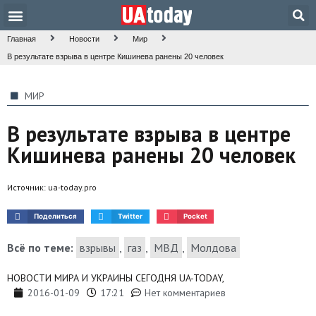
Техника и наука
Общество и культура
Главная
Новости
Мир
В результате взрыва в центре Кишинева ранены 20 человек
МИР
В результате взрыва в центре
Кишинева ранены 20 человек
Источник:
ua-today.pro
Поделиться
Twitter
Pocket
Всё по теме:
взрывы
,
газ
,
МВД
,
Молдова
НОВОСТИ МИРА И УКРАИНЫ СЕГОДНЯ UA-TODAY,
2016-01-09
17:21
Нет комментариев