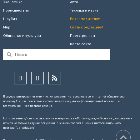
Экономика
Авто
Происшествия
Техника и наука
Шоубиз
Рекламодателям
Мир
Связь с редакцией
Общество и культура
Пресс-релизы
Карта сайта
В случае цитирования и/или использования материалов в сети Internet обязательно
используйте для поисковых систем гиперссылку на информационный портал “ua-
today.pro” не ниже первого абзаца.
Цитирование и/или использование материалов в offline-медиа, мобильных дополнениях
возможно только в случае получения письменного соглашения информационного
портала “ua-today.pro”