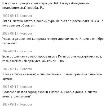
​В проливе Эресунн спецоперация НАТО: под наблюдением
подозрительный корабль РФ
2025-09-15
Новости
"Флеш" честно ответил, почему Украина бьет по российским НПЗ, а не
по военным объектам
2025-09-15
Новости
Украина ужесточает контроль: импорт дизтоплива из Индии с октября
ограничат
2025-09-15
Новости
Если россиянам удается прорваться в Купянск, они маскируются под
гражданских или прячутся, как крысы - ГВА
2025-09-15
Новости
"Они не такие сильные", – спецпосланник Трампа принизил путинскую
армию
2025-09-15
Новости
Соловьев назвал город Украины, который Россия должна "снести
вместе с жителями"
2025-09-15
Новости