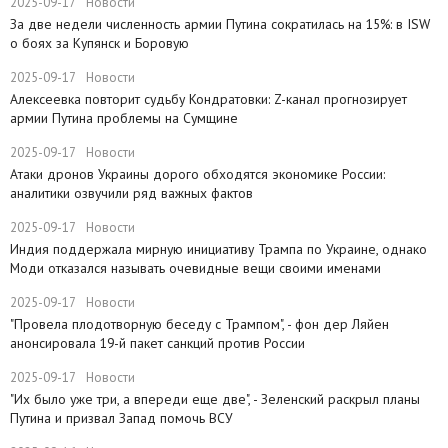
2025-09-17
Новости
​За две недели численность армии Путина сократилась на 15%: в ISW
о боях за Купянск и Боровую
2025-09-17
Новости
​Алексеевка повторит судьбу Кондратовки: Z-канал прогнозирует
армии Путина проблемы на Сумщине
2025-09-17
Новости
​Атаки дронов Украины дорого обходятся экономике России:
аналитики озвучили ряд важных фактов
2025-09-17
Новости
​Индия поддержала мирную инициативу Трампа по Украине, однако
Моди отказался называть очевидные вещи своими именами
2025-09-17
Новости
​"Провела плодотворную беседу с Трампом", - фон дер Ляйен
анонсировала 19-й пакет санкций против России
2025-09-17
Новости
​"Их было уже три, а впереди еще две", - Зеленский раскрыл планы
Путина и призвал Запад помочь ВСУ