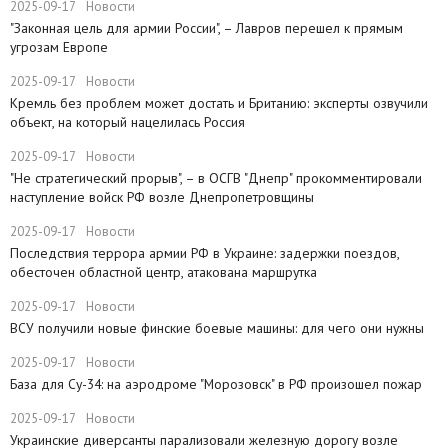
2025-09-17
Новости
"Законная цель для армии России", – Лавров перешел к прямым
угрозам Европе
2025-09-17
Новости
​Кремль без проблем может достать и Британию: эксперты озвучили
объект, на который нацелилась Россия
2025-09-17
Новости
"Не стратегический прорыв", – в ОСГВ "Днепр" прокомментировали
наступление войск РФ возле Днепропетровщины
2025-09-17
Новости
Последствия террора армии РФ в Украине: задержки поездов,
обесточен областной центр, атакована маршрутка
2025-09-17
Новости
ВСУ получили новые финские боевые машины: для чего они нужны
2025-09-17
Новости
База для Су-34: на аэродроме "Морозовск" в РФ произошел пожар
2025-09-17
Новости
Украинские диверсанты парализовали железную дорогу возле