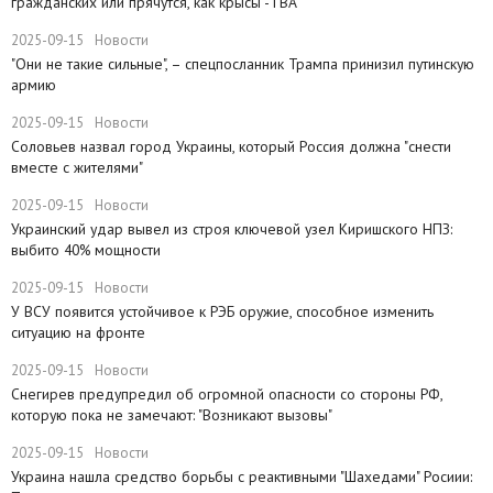
гражданских или прячутся, как крысы - ГВА
2025-09-15
Новости
"Они не такие сильные", – спецпосланник Трампа принизил путинскую
армию
2025-09-15
Новости
Соловьев назвал город Украины, который Россия должна "снести
вместе с жителями"
2025-09-15
Новости
​Украинский удар вывел из строя ключевой узел Киришского НПЗ:
выбито 40% мощности
2025-09-15
Новости
У ВСУ появится устойчивое к РЭБ оружие, способное изменить
ситуацию на фронте
2025-09-15
Новости
Снегирев предупредил об огромной опасности со стороны РФ,
которую пока не замечают: "Возникают вызовы"
2025-09-15
Новости
​Украина нашла средство борьбы с реактивными "Шахедами" Росиии: