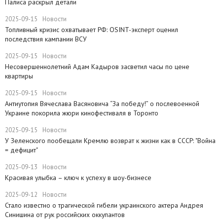
Палиса раскрыл детали
2025-09-15
Новости
​Топливный кризис охватывает РФ: OSINT-эксперт оценил
последствия кампании ВСУ
2025-09-15
Новости
Несовершеннолетний Адам Кадыров засветил часы по цене
квартиры
2025-09-15
Новости
Антиутопия Вячеслава Васяновича “За победу!” о послевоенной
Украине покорила жюри кинофестиваля в Торонто
2025-09-15
Новости
​У Зеленского пообещали Кремлю возврат к жизни как в СССР: "Война
= дефицит"
2025-09-13
Новости
Красивая улыбка – ключ к успеху в шоу-бизнесе
2025-09-12
Новости
Стало известно о трагической гибели украинского актера Андрея
Синишина от рук российских оккупантов