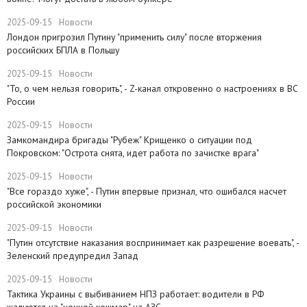
2025-09-15
Новости
Лондон пригрозил Путину "применить силу" после вторжения
российских БПЛА в Польшу
2025-09-15
Новости
"То, о чем нельзя говорить", - Z-канал откровенно о настроениях в ВС
России
2025-09-15
Новости
Замкомандира бригады "Рубеж" Крищенко​ о ситуации под
Покровском: "Острота снята, идет работа по зачистке врага"
2025-09-15
Новости
"Все гораздо хуже", - Путин впервые признал, что ошибался насчет
российской экономики
2025-09-15
Новости
​"Путин отсутствие наказания воспринимает как разрешение воевать", -
Зеленский предупредил Запад
2025-09-15
Новости
Тактика Украины с выбиванием НПЗ работает: водители в РФ
жалуются на "ночной кошмар" на АЗС