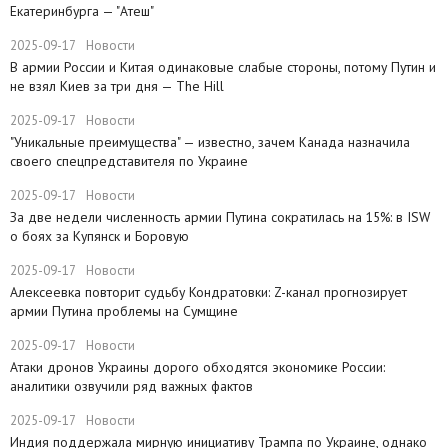
Екатеринбурга — "Атеш"
2025-09-17
Новости
​В армии России и Китая одинаковые слабые стороны, потому Путин и
не взял Киев за три дня — The Hill
2025-09-17
Новости
​"Уникальные преимущества" — известно, зачем Канада назначила
своего спецпредставителя по Украине
2025-09-17
Новости
​За две недели численность армии Путина сократилась на 15%: в ISW
о боях за Купянск и Боровую
2025-09-17
Новости
​Алексеевка повторит судьбу Кондратовки: Z-канал прогнозирует
армии Путина проблемы на Сумщине
2025-09-17
Новости
​Атаки дронов Украины дорого обходятся экономике России:
аналитики озвучили ряд важных фактов
2025-09-17
Новости
​Индия поддержала мирную инициативу Трампа по Украине, однако