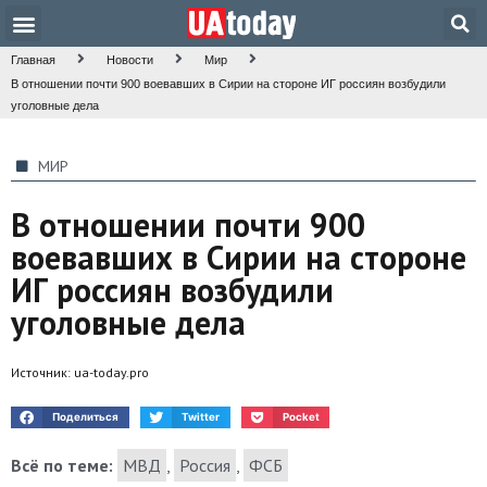
Техника и наука
Общество и культура
Главная
Новости
Мир
В отношении почти 900 воевавших в Сирии на стороне ИГ россиян возбудили
уголовные дела
МИР
В отношении почти 900
воевавших в Сирии на стороне
ИГ россиян возбудили
уголовные дела
Источник:
ua-today.pro
Поделиться
Twitter
Pocket
Всё по теме:
МВД
,
Россия
,
ФСБ