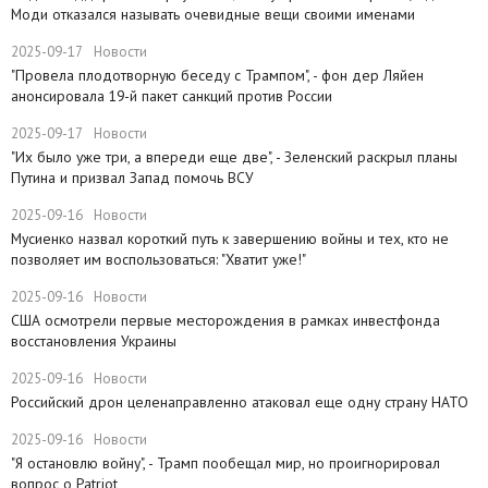
Моди отказался называть очевидные вещи своими именами
2025-09-17
Новости
​"Провела плодотворную беседу с Трампом", - фон дер Ляйен
анонсировала 19-й пакет санкций против России
2025-09-17
Новости
​"Их было уже три, а впереди еще две", - Зеленский раскрыл планы
Путина и призвал Запад помочь ВСУ
2025-09-16
Новости
Мусиенко назвал короткий путь к завершению войны и тех, кто не
позволяет им воспользоваться: "Хватит уже!"
2025-09-16
Новости
США осмотрели первые месторождения в рамках инвестфонда
восстановления Украины
2025-09-16
Новости
Российский дрон целенаправленно атаковал еще одну страну НАТО
2025-09-16
Новости
​"Я остановлю войну", - Трамп пообещал мир, но проигнорировал
вопрос о Patriot