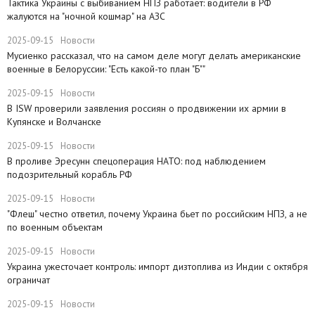
Тактика Украины с выбиванием НПЗ работает: водители в РФ
жалуются на "ночной кошмар" на АЗС
2025-09-15
Новости
Мусиенко рассказал, что на самом деле могут делать американские
военные в Белоруссии: "Есть какой-то план "Б""
2025-09-15
Новости
В ISW проверили заявления россиян о продвижении их армии в
Купянске и Волчанске
2025-09-15
Новости
​В проливе Эресунн спецоперация НАТО: под наблюдением
подозрительный корабль РФ
2025-09-15
Новости
"Флеш" честно ответил, почему Украина бьет по российским НПЗ, а не
по военным объектам
2025-09-15
Новости
Украина ужесточает контроль: импорт дизтоплива из Индии с октября
ограничат
2025-09-15
Новости