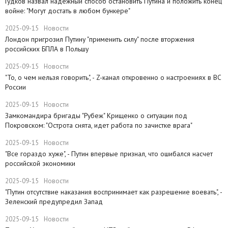
Гудков назвал надежный способ остановить Путина и положить конец
войне: "Могут достать в любом бункере"
2025-09-15
Новости
Лондон пригрозил Путину "применить силу" после вторжения
российских БПЛА в Польшу
2025-09-15
Новости
"То, о чем нельзя говорить", - Z-канал откровенно о настроениях в ВС
России
2025-09-15
Новости
Замкомандира бригады "Рубеж" Крищенко​ о ситуации под
Покровском: "Острота снята, идет работа по зачистке врага"
2025-09-15
Новости
"Все гораздо хуже", - Путин впервые признал, что ошибался насчет
российской экономики
2025-09-15
Новости
​"Путин отсутствие наказания воспринимает как разрешение воевать", -
Зеленский предупредил Запад
2025-09-15
Новости