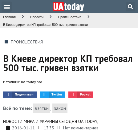
Техника и наука
Общество и культура
Главная
Новости
Происшествия
В Киеве директор КП требовал 500 тыс. гривен взятки
ПРОИСШЕСТВИЯ
В Киеве директор КП требовал
500 тыс. гривен взятки
Источник:
ua-today.pro
Поделиться
Twitter
Pocket
Всё по теме:
взятки
,
закон
НОВОСТИ МИРА И УКРАИНЫ СЕГОДНЯ UA-TODAY,
2016-01-11
13:33
Нет комментариев