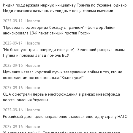
​Индия поддержала мирную инициативу Трампа по Украине, однако
Моди отказался называть очевидные вещи своими именами
2025-09-17
Новости
​"Провела плодотворную беседу с Трампом", - фон дер Ляйен
анонсировала 19-й пакет санкций против России
2025-09-17
Новости
​"Их было уже три, а впереди еще две", - Зеленский раскрыл планы
Путина и призвал Запад помочь ВСУ
2025-09-16
Новости
Мусиенко назвал короткий путь к завершению войны и тех, кто не
позволяет им воспользоваться: "Хватит уже!"
2025-09-16
Новости
США осмотрели первые месторождения в рамках инвестфонда
восстановления Украины
2025-09-16
Новости
Российский дрон целенаправленно атаковал еще одну страну НАТО
2025-09-16
Новости
​"Я остановлю войну", - Трамп пообещал мир, но проигнорировал