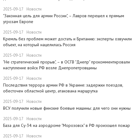
2025-09-17
Новости
"Законная цель для армии России", – Лавров перешел к прямым
угрозам Европе
2025-09-17
Новости
​Кремль без проблем может достать и Британию: эксперты озвучили
объект, на который нацелилась Россия
2025-09-17
Новости
"Не стратегический прорыв", – в ОСГВ "Днепр" прокомментировали
наступление войск РФ возле Днепропетровщины
2025-09-17
Новости
Последствия террора армии РФ в Украине: задержки поездов,
обесточен областной центр, атакована маршрутка
2025-09-17
Новости
ВСУ получили новые финские боевые машины: для чего они нужны
2025-09-17
Новости
База для Су-34: на аэродроме "Морозовск" в РФ произошел пожар
2025-09-17
Новости