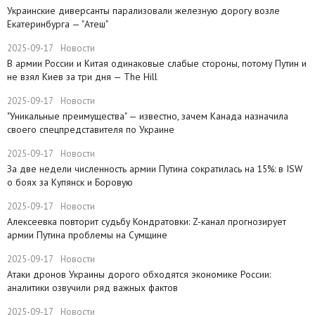
Украинские диверсанты парализовали железную дорогу возле
Екатеринбурга — "Атеш"
2025-09-17
Новости
​В армии России и Китая одинаковые слабые стороны, потому Путин и
не взял Киев за три дня — The Hill
2025-09-17
Новости
​"Уникальные преимущества" — известно, зачем Канада назначила
своего спецпредставителя по Украине
2025-09-17
Новости
​За две недели численность армии Путина сократилась на 15%: в ISW
о боях за Купянск и Боровую
2025-09-17
Новости
​Алексеевка повторит судьбу Кондратовки: Z-канал прогнозирует
армии Путина проблемы на Сумщине
2025-09-17
Новости
​Атаки дронов Украины дорого обходятся экономике России:
аналитики озвучили ряд важных фактов
2025-09-17
Новости