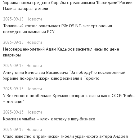
​Украина нашла средство борьбы с реактивными "Шахедами" Росиии:
Палиса раскрыл детали
2025-09-15
Новости
​Топливный кризис охватывает РФ: OSINT-эксперт оценил
последствия кампании ВСУ
2025-09-15
Новости
Несовершеннолетний Адам Кадыров засветил часы по цене
квартиры
2025-09-15
Новости
Антиутопия Вячеслава Васяновича “За победу!” о послевоенной
Украине покорила жюри кинофестиваля в Торонто
2025-09-15
Новости
​У Зеленского пообещали Кремлю возврат к жизни как в СССР: "Война
= дефицит"
2025-09-13
Новости
Красивая улыбка – ключ к успеху в шоу-бизнесе
2025-09-12
Новости
Стало известно о трагической гибели украинского актера Андрея