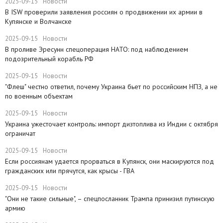
2025-09-15
Новости
В ISW проверили заявления россиян о продвижении их армии в
Купянске и Волчанске
2025-09-15
Новости
​В проливе Эресунн спецоперация НАТО: под наблюдением
подозрительный корабль РФ
2025-09-15
Новости
"Флеш" честно ответил, почему Украина бьет по российским НПЗ, а не
по военным объектам
2025-09-15
Новости
Украина ужесточает контроль: импорт дизтоплива из Индии с октября
ограничат
2025-09-15
Новости
Если россиянам удается прорваться в Купянск, они маскируются под
гражданских или прячутся, как крысы - ГВА
2025-09-15
Новости
"Они не такие сильные", – спецпосланник Трампа принизил путинскую
армию