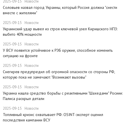
2025-09-15
Новости
Соловьев назвал город Украины, который Россия должна "снести
вместе с жителями"
2025-09-15
Новости
​Украинский удар вывел из строя ключевой узел Киришского НПЗ:
выбито 40% мощности
2025-09-15
Новости
У ВСУ появится устойчивое к РЭБ оружие, способное изменить
ситуацию на фронте
2025-09-15
Новости
Снегирев предупредил об огромной опасности со стороны РФ,
которую пока не замечают: "Возникают вызовы"
2025-09-15
Новости
​Украина нашла средство борьбы с реактивными "Шахедами" Росиии:
Палиса раскрыл детали
2025-09-15
Новости
​Топливный кризис охватывает РФ: OSINT-эксперт оценил
последствия кампании ВСУ