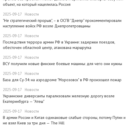
объект, на который нацелилась Россия
2025-09-17
Новости
"Не стратегический прорыв", – в ОСГВ "Днепр" прокомментировали
наступление войск РФ возле Днепропетровщины
2025-09-17
Новости
Последствия террора армии РФ в Украине: задержки поездов,
обесточен областной центр, атакована маршрутка
2025-09-17
Новости
ВСУ получили новые финские боевые машины: для чего они нужны
2025-09-17
Новости
База для Су-34: на аэродроме "Морозовск" в РФ произошел пожар
2025-09-17
Новости
Украинские диверсанты парализовали железную дорогу возле
Екатеринбурга — "Атеш"
2025-09-17
Новости
​В армии России и Китая одинаковые слабые стороны, потому Путин и
не взял Киев за три дня — The Hill