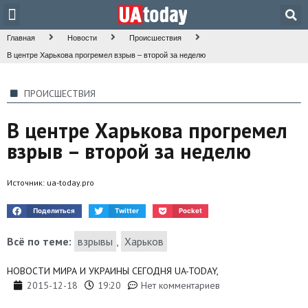
Техника и наука
Общество и культура
Главная
Новости
Происшествия
В центре Харькова прогремел взрыв – второй за неделю
ПРОИСШЕСТВИЯ
В центре Харькова прогремел
взрыв – второй за неделю
Источник:
ua-today.pro
Поделиться
Twitter
Pocket
Всё по теме:
взрывы
,
Харьков
НОВОСТИ МИРА И УКРАИНЫ СЕГОДНЯ UA-TODAY,
2015-12-18
19:20
Нет комментариев