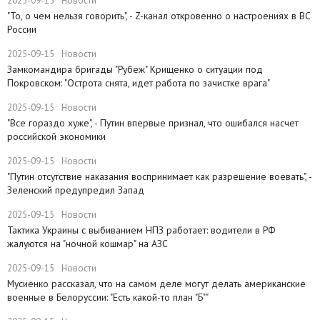
2025-09-15
Новости
"То, о чем нельзя говорить", - Z-канал откровенно о настроениях в ВС
России
2025-09-15
Новости
Замкомандира бригады "Рубеж" Крищенко​ о ситуации под
Покровском: "Острота снята, идет работа по зачистке врага"
2025-09-15
Новости
"Все гораздо хуже", - Путин впервые признал, что ошибался насчет
российской экономики
2025-09-15
Новости
​"Путин отсутствие наказания воспринимает как разрешение воевать", -
Зеленский предупредил Запад
2025-09-15
Новости
Тактика Украины с выбиванием НПЗ работает: водители в РФ
жалуются на "ночной кошмар" на АЗС
2025-09-15
Новости
Мусиенко рассказал, что на самом деле могут делать американские
военные в Белоруссии: "Есть какой-то план "Б""