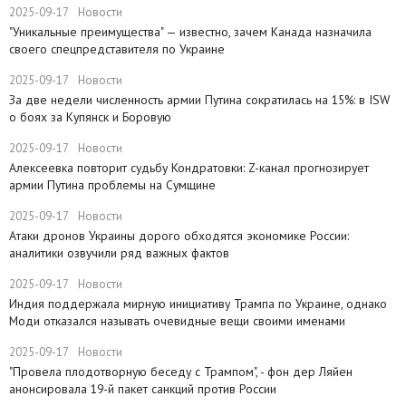
2025-09-17
Новости
​"Уникальные преимущества" — известно, зачем Канада назначила
своего спецпредставителя по Украине
2025-09-17
Новости
​За две недели численность армии Путина сократилась на 15%: в ISW
о боях за Купянск и Боровую
2025-09-17
Новости
​Алексеевка повторит судьбу Кондратовки: Z-канал прогнозирует
армии Путина проблемы на Сумщине
2025-09-17
Новости
​Атаки дронов Украины дорого обходятся экономике России:
аналитики озвучили ряд важных фактов
2025-09-17
Новости
​Индия поддержала мирную инициативу Трампа по Украине, однако
Моди отказался называть очевидные вещи своими именами
2025-09-17
Новости
​"Провела плодотворную беседу с Трампом", - фон дер Ляйен
анонсировала 19-й пакет санкций против России