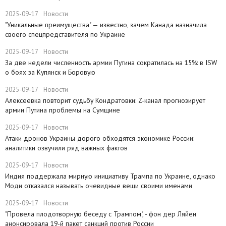
2025-09-17
Новости
​"Уникальные преимущества" — известно, зачем Канада назначила
своего спецпредставителя по Украине
2025-09-17
Новости
​За две недели численность армии Путина сократилась на 15%: в ISW
о боях за Купянск и Боровую
2025-09-17
Новости
​Алексеевка повторит судьбу Кондратовки: Z-канал прогнозирует
армии Путина проблемы на Сумщине
2025-09-17
Новости
​Атаки дронов Украины дорого обходятся экономике России:
аналитики озвучили ряд важных фактов
2025-09-17
Новости
​Индия поддержала мирную инициативу Трампа по Украине, однако
Моди отказался называть очевидные вещи своими именами
2025-09-17
Новости
​"Провела плодотворную беседу с Трампом", - фон дер Ляйен
анонсировала 19-й пакет санкций против России