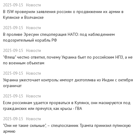
2025-09-15
Новости
В ISW проверили заявления россиян о продвижении их армии в
Купянске и Волчанске
2025-09-15
Новости
​В проливе Эресунн спецоперация НАТО: под наблюдением
подозрительный корабль РФ
2025-09-15
Новости
"Флеш" честно ответил, почему Украина бьет по российским НПЗ, а не
по военным объектам
2025-09-15
Новости
Украина ужесточает контроль: импорт дизтоплива из Индии с октября
ограничат
2025-09-15
Новости
Если россиянам удается прорваться в Купянск, они маскируются под
гражданских или прячутся, как крысы - ГВА
2025-09-15
Новости
"Они не такие сильные", – спецпосланник Трампа принизил путинскую
армию