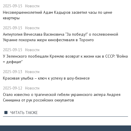
2025-09-15
Новости
Несовершеннолетний Адам Кадыров засветил часы по цене
квартиры
2025-09-15
Новости
Антиутопия Вячеслава Васяновича “За победу!” о послевоенной
Украине покорила жюри кинофестиваля в Торонто
2025-09-15
Новости
​У Зеленского пообещали Кремлю возврат к жизни как в СССР: "Война
= дефицит"
2025-09-13
Новости
Красивая улыбка – ключ к успеху в шоу-бизнесе
2025-09-12
Новости
Стало известно о трагической гибели украинского актера Андрея
Синишина от рук российских оккупантов
ЧИТАТЬ ТАКЖЕ