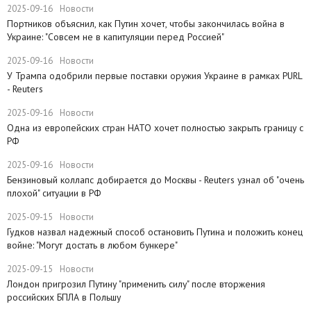
2025-09-16
Новости
Портников объяснил, как Путин хочет, чтобы закончилась война в
Украине: "Совсем не в капитуляции перед Россией"
2025-09-16
Новости
У Трампа одобрили первые поставки оружия Украине в рамках PURL
- Reuters
2025-09-16
Новости
Одна из европейских стран НАТО хочет полностью закрыть границу с
РФ
2025-09-16
Новости
​Бензиновый коллапс добирается до Москвы - Reuters узнал об "очень
плохой" ситуации в РФ
2025-09-15
Новости
Гудков назвал надежный способ остановить Путина и положить конец
войне: "Могут достать в любом бункере"
2025-09-15
Новости
Лондон пригрозил Путину "применить силу" после вторжения
российских БПЛА в Польшу