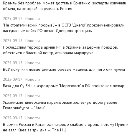
​Кремль без проблем может достать и Британию: эксперты озвучили
объект, на который нацелилась Россия
2025-09-17
Новости
"Не стратегический прорыв", – в ОСГВ "Днепр" прокомментировали
наступление войск РФ возле Днепропетровщины
2025-09-17
Новости
Последствия террора армии РФ в Украине: задержки поездов,
обесточен областной центр, атакована маршрутка
2025-09-17
Новости
ВСУ получили новые финские боевые машины: для чего они нужны
2025-09-17
Новости
База для Су-34: на аэродроме "Морозовск" в РФ произошел пожар
2025-09-17
Новости
Украинские диверсанты парализовали железную дорогу возле
Екатеринбурга — "Атеш"
2025-09-17
Новости
​В армии России и Китая одинаковые слабые стороны, потому Путин и
не взял Киев за три дня — The Hill