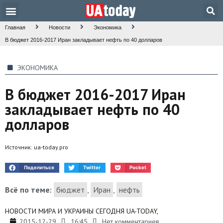
Техника и наука
Общество и культура
Главная
Новости
Экономика
В бюджет 2016-2017 Иран закладывает нефть по 40 долларов
ЭКОНОМИКА
В бюджет 2016-2017 Иран
закладывает нефть по 40
долларов
Источник:
ua-today.pro
Поделиться
Twitter
Pocket
Всё по теме:
бюджет
,
Иран
,
нефть
НОВОСТИ МИРА И УКРАИНЫ СЕГОДНЯ UA-TODAY,
2015-12-29
16:45
Нет комментариев