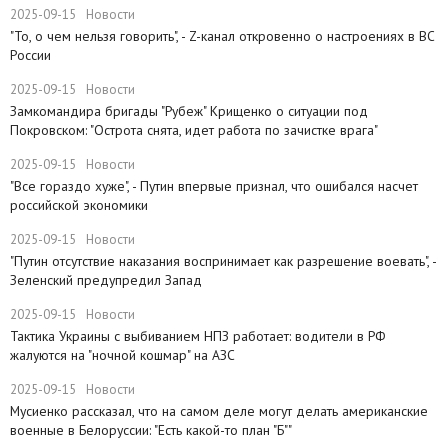
2025-09-15
Новости
"То, о чем нельзя говорить", - Z-канал откровенно о настроениях в ВС
России
2025-09-15
Новости
Замкомандира бригады "Рубеж" Крищенко​ о ситуации под
Покровском: "Острота снята, идет работа по зачистке врага"
2025-09-15
Новости
"Все гораздо хуже", - Путин впервые признал, что ошибался насчет
российской экономики
2025-09-15
Новости
​"Путин отсутствие наказания воспринимает как разрешение воевать", -
Зеленский предупредил Запад
2025-09-15
Новости
Тактика Украины с выбиванием НПЗ работает: водители в РФ
жалуются на "ночной кошмар" на АЗС
2025-09-15
Новости
Мусиенко рассказал, что на самом деле могут делать американские
военные в Белоруссии: "Есть какой-то план "Б""