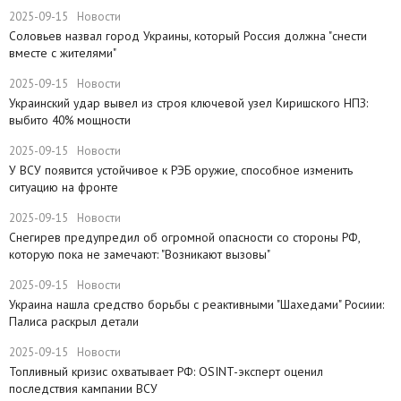
2025-09-15
Новости
Соловьев назвал город Украины, который Россия должна "снести
вместе с жителями"
2025-09-15
Новости
​Украинский удар вывел из строя ключевой узел Киришского НПЗ:
выбито 40% мощности
2025-09-15
Новости
У ВСУ появится устойчивое к РЭБ оружие, способное изменить
ситуацию на фронте
2025-09-15
Новости
Снегирев предупредил об огромной опасности со стороны РФ,
которую пока не замечают: "Возникают вызовы"
2025-09-15
Новости
​Украина нашла средство борьбы с реактивными "Шахедами" Росиии:
Палиса раскрыл детали
2025-09-15
Новости
​Топливный кризис охватывает РФ: OSINT-эксперт оценил
последствия кампании ВСУ