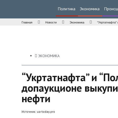
Политика
Экономика
Происш
Главная
Новости
Экономика
“Укртатнафта” 
ЭКОНОМИКА
“Укртатнафта” и “По
допаукционе выкупи
нефти
Источник:
ua-today.pro