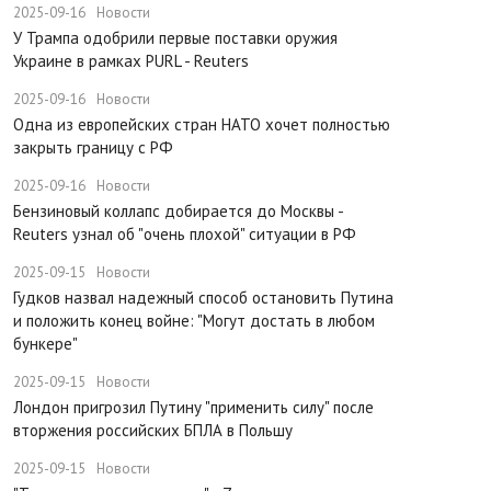
2025-09-16
Новости
У Трампа одобрили первые поставки оружия
Украине в рамках PURL - Reuters
2025-09-16
Новости
Одна из европейских стран НАТО хочет полностью
закрыть границу с РФ
2025-09-16
Новости
​Бензиновый коллапс добирается до Москвы -
Reuters узнал об "очень плохой" ситуации в РФ
2025-09-15
Новости
Гудков назвал надежный способ остановить Путина
и положить конец войне: "Могут достать в любом
бункере"
2025-09-15
Новости
Лондон пригрозил Путину "применить силу" после
вторжения российских БПЛА в Польшу
2025-09-15
Новости