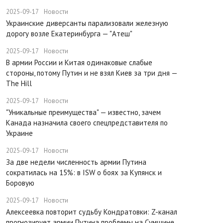
2025-09-17
Новости
Украинские диверсанты парализовали железную
дорогу возле Екатеринбурга — "Атеш"
2025-09-17
Новости
​В армии России и Китая одинаковые слабые
стороны, потому Путин и не взял Киев за три дня —
The Hill
2025-09-17
Новости
​"Уникальные преимущества" — известно, зачем
Канада назначила своего спецпредставителя по
Украине
2025-09-17
Новости
​За две недели численность армии Путина
сократилась на 15%: в ISW о боях за Купянск и
Боровую
2025-09-17
Новости
​Алексеевка повторит судьбу Кондратовки: Z-канал
прогнозирует армии Путина проблемы на Сумщине