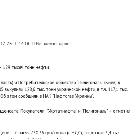
-12-28
14:10
Нет комментариев
ласть) и Потребительское общество “Полигональ” (Киев) в
ыкупили 128,6 тыс. тонн украинской нефти, в т.ч. 117,1 тыс.
 Об этом сообщили в НАК “Нафтогаз Украины”.
денсата. Покупатели: “Укртатнафта” и “Полигональ”, – отметил
не – 7 тысяч 730,36 грн/тонна (с НДС), тогда как 3,4 тыс.