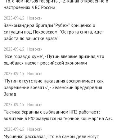
"То, о чем нельзя говорить", - Z-канал откровенно о
настроениях в ВС России
2025-09-15
Новости
Замкомандира бригады "Рубеж" Крищенко​ о
ситуации под Покровском: "Острота снята, идет
работа по зачистке врага"
2025-09-15
Новости
"Все гораздо хуже", - Путин впервые признал, что
ошибался насчет российской экономики
2025-09-15
Новости
​"Путин отсутствие наказания воспринимает как
разрешение воевать", - Зеленский предупредил
Запад
2025-09-15
Новости
Тактика Украины с выбиванием НПЗ работает:
водители в РФ жалуются на "ночной кошмар" на АЗС
2025-09-15
Новости
Мусиенко рассказал, что на самом деле могут