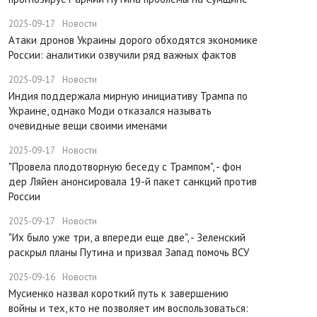
2025-09-17
Новости
​Атаки дронов Украины дорого обходятся экономике
России: аналитики озвучили ряд важных фактов
2025-09-17
Новости
​Индия поддержала мирную инициативу Трампа по
Украине, однако Моди отказался называть
очевидные вещи своими именами
2025-09-17
Новости
​"Провела плодотворную беседу с Трампом", - фон
дер Ляйен анонсировала 19-й пакет санкций против
России
2025-09-17
Новости
​"Их было уже три, а впереди еще две", - Зеленский
раскрыл планы Путина и призвал Запад помочь ВСУ
2025-09-16
Новости
Мусиенко назвал короткий путь к завершению
войны и тех, кто не позволяет им воспользоваться: