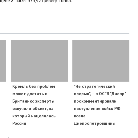
ене 8 тысяч 575,92 гривен/ тонна.
​Кремль без проблем
"Не стратегический
может достать и
прорыв", – в ОСГВ "Днепр"
Британию: эксперты
прокомментировали
озвучили объект, на
наступление войск РФ
который нацелилась
возле
Россия
Днепропетровщины