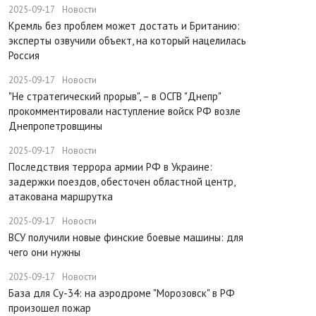
2025-09-17
Новости
​Кремль без проблем может достать и Британию:
эксперты озвучили объект, на который нацелилась
Россия
2025-09-17
Новости
"Не стратегический прорыв", – в ОСГВ "Днепр"
прокомментировали наступление войск РФ возле
Днепропетровщины
2025-09-17
Новости
Последствия террора армии РФ в Украине:
задержки поездов, обесточен областной центр,
атакована маршрутка
2025-09-17
Новости
ВСУ получили новые финские боевые машины: для
чего они нужны
2025-09-17
Новости
База для Су-34: на аэродроме "Морозовск" в РФ
произошел пожар