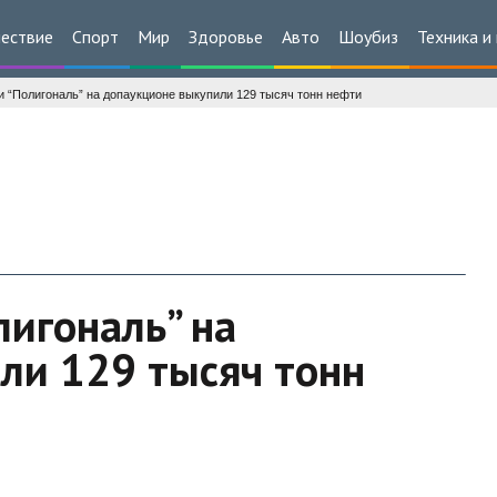
ествие
Спорт
Мир
Здоровье
Авто
Шоубиз
Техника и
и “Полигональ” на допаукционе выкупили 129 тысяч тонн нефти
лигональ” на
ли 129 тысяч тонн