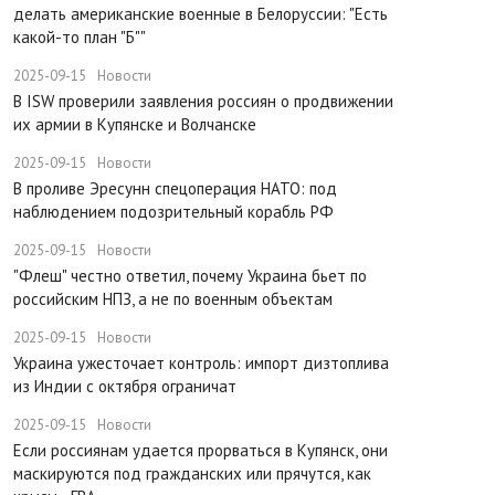
делать американские военные в Белоруссии: "Есть
какой-то план "Б""
2025-09-15
Новости
В ISW проверили заявления россиян о продвижении
их армии в Купянске и Волчанске
2025-09-15
Новости
​В проливе Эресунн спецоперация НАТО: под
наблюдением подозрительный корабль РФ
2025-09-15
Новости
"Флеш" честно ответил, почему Украина бьет по
российским НПЗ, а не по военным объектам
2025-09-15
Новости
Украина ужесточает контроль: импорт дизтоплива
из Индии с октября ограничат
2025-09-15
Новости
Если россиянам удается прорваться в Купянск, они
маскируются под гражданских или прячутся, как