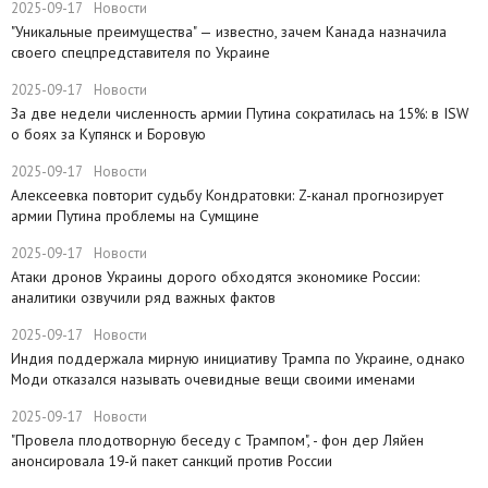
2025-09-17
Новости
​"Уникальные преимущества" — известно, зачем Канада назначила
своего спецпредставителя по Украине
2025-09-17
Новости
​За две недели численность армии Путина сократилась на 15%: в ISW
о боях за Купянск и Боровую
2025-09-17
Новости
​Алексеевка повторит судьбу Кондратовки: Z-канал прогнозирует
армии Путина проблемы на Сумщине
2025-09-17
Новости
​Атаки дронов Украины дорого обходятся экономике России:
аналитики озвучили ряд важных фактов
2025-09-17
Новости
​Индия поддержала мирную инициативу Трампа по Украине, однако
Моди отказался называть очевидные вещи своими именами
2025-09-17
Новости
​"Провела плодотворную беседу с Трампом", - фон дер Ляйен
анонсировала 19-й пакет санкций против России