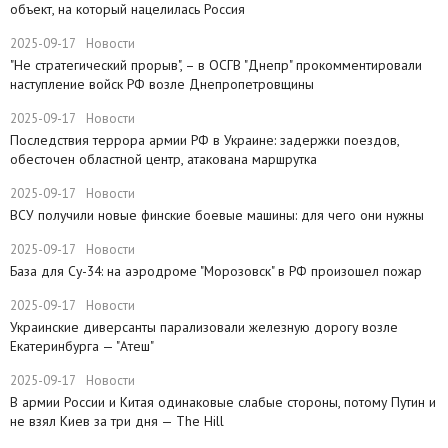
объект, на который нацелилась Россия
2025-09-17
Новости
"Не стратегический прорыв", – в ОСГВ "Днепр" прокомментировали
наступление войск РФ возле Днепропетровщины
2025-09-17
Новости
Последствия террора армии РФ в Украине: задержки поездов,
обесточен областной центр, атакована маршрутка
2025-09-17
Новости
ВСУ получили новые финские боевые машины: для чего они нужны
2025-09-17
Новости
База для Су-34: на аэродроме "Морозовск" в РФ произошел пожар
2025-09-17
Новости
Украинские диверсанты парализовали железную дорогу возле
Екатеринбурга — "Атеш"
2025-09-17
Новости
​В армии России и Китая одинаковые слабые стороны, потому Путин и
не взял Киев за три дня — The Hill