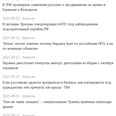
В ISW проверили заявления россиян о продвижении их армии в
Купянске и Волчанске
2025-09-15
Новости
​В проливе Эресунн спецоперация НАТО: под наблюдением
подозрительный корабль РФ
2025-09-15
Новости
"Флеш" честно ответил, почему Украина бьет по российским НПЗ, а не
по военным объектам
2025-09-15
Новости
Украина ужесточает контроль: импорт дизтоплива из Индии с октября
ограничат
2025-09-15
Новости
Если россиянам удается прорваться в Купянск, они маскируются под
гражданских или прячутся, как крысы - ГВА
2025-09-15
Новости
"Они не такие сильные", – спецпосланник Трампа принизил путинскую
армию
2025-09-15
Новости