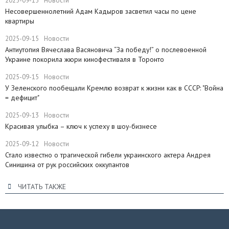
2025-09-15
Новости
Несовершеннолетний Адам Кадыров засветил часы по цене
квартиры
2025-09-15
Новости
Антиутопия Вячеслава Васяновича “За победу!” о послевоенной
Украине покорила жюри кинофестиваля в Торонто
2025-09-15
Новости
​У Зеленского пообещали Кремлю возврат к жизни как в СССР: "Война
= дефицит"
2025-09-13
Новости
Красивая улыбка – ключ к успеху в шоу-бизнесе
2025-09-12
Новости
Стало известно о трагической гибели украинского актера Андрея
Синишина от рук российских оккупантов
ЧИТАТЬ ТАКЖЕ