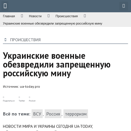
Техника и наука
Общество и культура
Главная
Новости
Происшествия
Украинские военные обезвредили запрещенную российскую мину
ПРОИСШЕСТВИЯ
Украинские военные
обезвредили запрещенную
российскую мину
Источник:
ua-today.pro
Поделиться
Twitter
Pocket
Всё по теме:
ВСУ
,
Россия
,
терроризм
НОВОСТИ МИРА И УКРАИНЫ СЕГОДНЯ UA-TODAY,