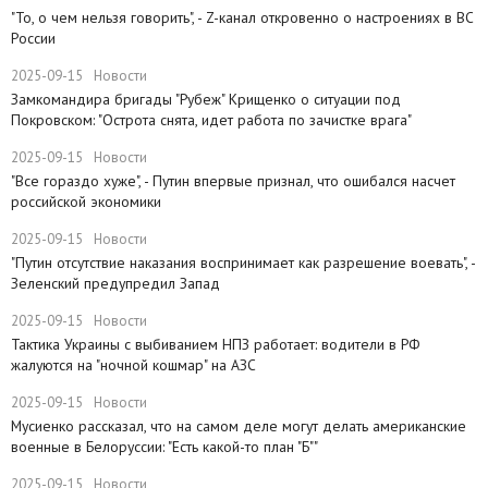
"То, о чем нельзя говорить", - Z-канал откровенно о настроениях в ВС
России
2025-09-15
Новости
Замкомандира бригады "Рубеж" Крищенко​ о ситуации под
Покровском: "Острота снята, идет работа по зачистке врага"
2025-09-15
Новости
"Все гораздо хуже", - Путин впервые признал, что ошибался насчет
российской экономики
2025-09-15
Новости
​"Путин отсутствие наказания воспринимает как разрешение воевать", -
Зеленский предупредил Запад
2025-09-15
Новости
Тактика Украины с выбиванием НПЗ работает: водители в РФ
жалуются на "ночной кошмар" на АЗС
2025-09-15
Новости
Мусиенко рассказал, что на самом деле могут делать американские
военные в Белоруссии: "Есть какой-то план "Б""
2025-09-15
Новости