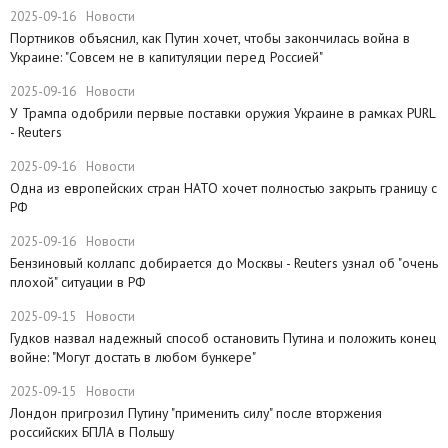
2025-09-16
Новости
Портников объяснил, как Путин хочет, чтобы закончилась война в
Украине: "Совсем не в капитуляции перед Россией"
2025-09-16
Новости
У Трампа одобрили первые поставки оружия Украине в рамках PURL
- Reuters
2025-09-16
Новости
Одна из европейских стран НАТО хочет полностью закрыть границу с
РФ
2025-09-16
Новости
​Бензиновый коллапс добирается до Москвы - Reuters узнал об "очень
плохой" ситуации в РФ
2025-09-15
Новости
Гудков назвал надежный способ остановить Путина и положить конец
войне: "Могут достать в любом бункере"
2025-09-15
Новости
Лондон пригрозил Путину "применить силу" после вторжения
российских БПЛА в Польшу