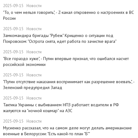
2025-09-15
Новости
"То, о чем нельзя говорить", - Z-канал откровенно о настроениях в ВС
России
2025-09-15
Новости
Замкомандира бригады "Рубеж" Крищенко​ о ситуации под
Покровском: "Острота снята, идет работа по зачистке врага"
2025-09-15
Новости
"Все гораздо хуже", - Путин впервые признал, что ошибался насчет
российской экономики
2025-09-15
Новости
​"Путин отсутствие наказания воспринимает как разрешение воевать", -
Зеленский предупредил Запад
2025-09-15
Новости
Тактика Украины с выбиванием НПЗ работает: водители в РФ
жалуются на "ночной кошмар" на АЗС
2025-09-15
Новости
Мусиенко рассказал, что на самом деле могут делать американские
военные в Белоруссии: "Есть какой-то план "Б""