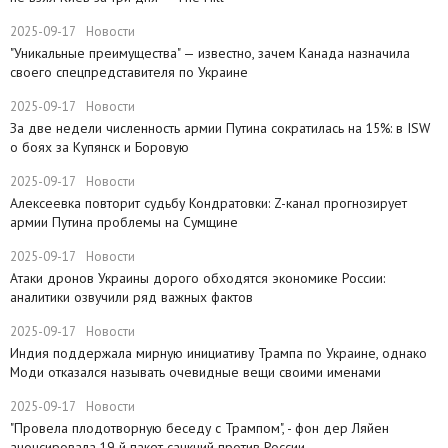
2025-09-17
Новости
​"Уникальные преимущества" — известно, зачем Канада назначила
своего спецпредставителя по Украине
2025-09-17
Новости
​За две недели численность армии Путина сократилась на 15%: в ISW
о боях за Купянск и Боровую
2025-09-17
Новости
​Алексеевка повторит судьбу Кондратовки: Z-канал прогнозирует
армии Путина проблемы на Сумщине
2025-09-17
Новости
​Атаки дронов Украины дорого обходятся экономике России:
аналитики озвучили ряд важных фактов
2025-09-17
Новости
​Индия поддержала мирную инициативу Трампа по Украине, однако
Моди отказался называть очевидные вещи своими именами
2025-09-17
Новости
​"Провела плодотворную беседу с Трампом", - фон дер Ляйен
анонсировала 19-й пакет санкций против России