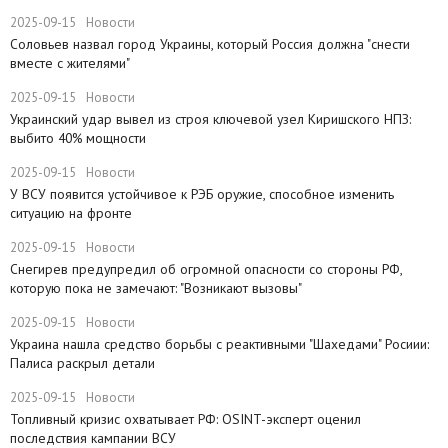
2025-09-15
Новости
Соловьев назвал город Украины, который Россия должна "снести
вместе с жителями"
2025-09-15
Новости
​Украинский удар вывел из строя ключевой узел Киришского НПЗ:
выбито 40% мощности
2025-09-15
Новости
У ВСУ появится устойчивое к РЭБ оружие, способное изменить
ситуацию на фронте
2025-09-15
Новости
Снегирев предупредил об огромной опасности со стороны РФ,
которую пока не замечают: "Возникают вызовы"
2025-09-15
Новости
​Украина нашла средство борьбы с реактивными "Шахедами" Росиии:
Палиса раскрыл детали
2025-09-15
Новости
​Топливный кризис охватывает РФ: OSINT-эксперт оценил
последствия кампании ВСУ