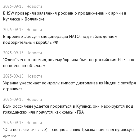
2025-09-15
Новости
В ISW проверили заявления россиян о продвижении их армии в
Купянске и Волчанске
2025-09-15
Новости
​В проливе Эресунн спецоперация НАТО: под наблюдением
подозрительный корабль РФ
2025-09-15
Новости
"Флеш" честно ответил, почему Украина бьет по российским НПЗ, а не
по военным объектам
2025-09-15
Новости
Украина ужесточает контроль: импорт дизтоплива из Индии с октября
ограничат
2025-09-15
Новости
Если россиянам удается прорваться в Купянск, они маскируются под
гражданских или прячутся, как крысы - ГВА
2025-09-15
Новости
"Они не такие сильные", – спецпосланник Трампа принизил путинскую
армию