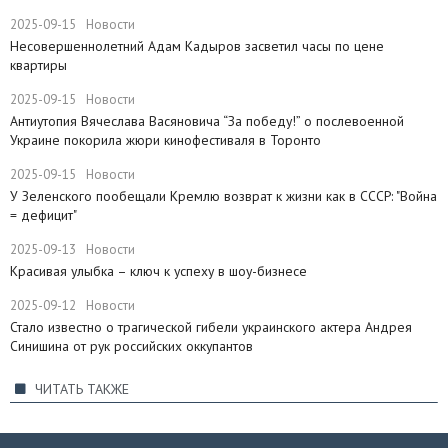
2025-09-15
Новости
Несовершеннолетний Адам Кадыров засветил часы по цене
квартиры
2025-09-15
Новости
Антиутопия Вячеслава Васяновича “За победу!” о послевоенной
Украине покорила жюри кинофестиваля в Торонто
2025-09-15
Новости
​У Зеленского пообещали Кремлю возврат к жизни как в СССР: "Война
= дефицит"
2025-09-13
Новости
Красивая улыбка – ключ к успеху в шоу-бизнесе
2025-09-12
Новости
Стало известно о трагической гибели украинского актера Андрея
Синишина от рук российских оккупантов
ЧИТАТЬ ТАКЖЕ