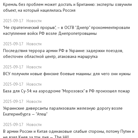
​Кремль без проблем может достать и Британию: эксперты озвучили
объект, на который нацелилась Россия
2025-09-17
Новости
"Не стратегический прорыв", – в ОСГВ "Днепр" прокомментировали
наступление войск РФ возле Днепропетровщины
2025-09-17
Новости
Последствия террора армии РФ в Украине: задержки поездов,
обесточен областной центр, атакована маршрутка
2025-09-17
Новости
ВСУ получили новые финские боевые машины: для чего они нужны
2025-09-17
Новости
База для Су-34: на аэродроме "Морозовск" в РФ произошел пожар
2025-09-17
Новости
Украинские диверсанты парализовали железную дорогу возле
Екатеринбурга — "Атеш"
2025-09-17
Новости
​В армии России и Китая одинаковые слабые стороны, потому Путин и
не взял Киев за три дня — The Hill