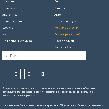
Новости
Спорт
Политика
Здоровье
Экономика
Авто
Происшествия
Техника и наука
Шоубиз
Рекламодателям
Мир
Связь с редакцией
Общество и культура
Пресс-релизы
Карта сайта
В случае цитирования и/или использования материалов в сети Internet обязательно
используйте для поисковых систем гиперссылку на информационный портал “ua-
today.pro” не ниже первого абзаца.
Цитирование и/или использование материалов в offline-медиа, мобильных дополнениях
возможно только в случае получения письменного соглашения информационного