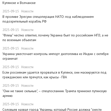
Купянске и Волчанске
2025-09-15
Новости
​В проливе Эресунн спецоперация НАТО: под наблюдением
подозрительный корабль РФ
2025-09-15
Новости
"Флеш" честно ответил, почему Украина бьет по российским НПЗ, а не
по военным объектам
2025-09-15
Новости
Украина ужесточает контроль: импорт дизтоплива из Индии с октября
ограничат
2025-09-15
Новости
Если россиянам удается прорваться в Купянск, они маскируются под
гражданских или прячутся, как крысы - ГВА
2025-09-15
Новости
"Они не такие сильные", – спецпосланник Трампа принизил путинскую
армию
2025-09-15
Новости
Соловьев назвал город Украины, который Россия должна "снести