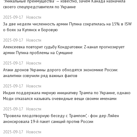
​"Уникальные преимущества" — известно, зачем Канада назначила
своего спецпредставителя по Украине
2025-09-17
Новости
​За две недели численность армии Путина сократилась на 15%: в ISW
о боях за Купянск и Боровую
2025-09-17
Новости
​Алексеевка повторит судьбу Кондратовки: Z-канал прогнозирует
армии Путина проблемы на Сумщине
2025-09-17
Новости
​Атаки дронов Украины дорого обходятся экономике России:
аналитики озвучили ряд важных фактов
2025-09-17
Новости
​Индия поддержала мирную инициативу Трампа по Украине, однако
Моди отказался называть очевидные вещи своими именами
2025-09-17
Новости
​"Провела плодотворную беседу с Трампом", - фон дер Ляйен
анонсировала 19-й пакет санкций против России
2025-09-17
Новости