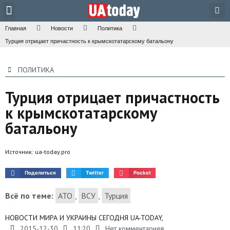
Техника и наука
Общество и культура
Главная
Новости
Политика
Турция отрицает причастность к крымскотатарскому батальону
ПОЛИТИКА
Турция отрицает причастность
к крымскотатарскому
батальону
Источник:
ua-today.pro
Поделиться
Twitter
Pocket
Всё по теме:
АТО
,
ВСУ
,
Турция
НОВОСТИ МИРА И УКРАИНЫ СЕГОДНЯ UA-TODAY,
2015-12-30
11:20
Нет комментариев