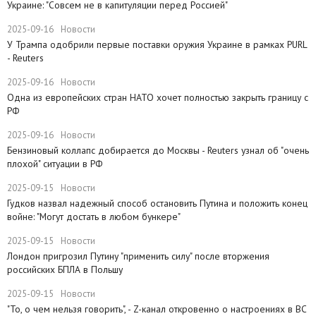
Украине: "Совсем не в капитуляции перед Россией"
2025-09-16
Новости
У Трампа одобрили первые поставки оружия Украине в рамках PURL
- Reuters
2025-09-16
Новости
Одна из европейских стран НАТО хочет полностью закрыть границу с
РФ
2025-09-16
Новости
​Бензиновый коллапс добирается до Москвы - Reuters узнал об "очень
плохой" ситуации в РФ
2025-09-15
Новости
Гудков назвал надежный способ остановить Путина и положить конец
войне: "Могут достать в любом бункере"
2025-09-15
Новости
Лондон пригрозил Путину "применить силу" после вторжения
российских БПЛА в Польшу
2025-09-15
Новости
"То, о чем нельзя говорить", - Z-канал откровенно о настроениях в ВС