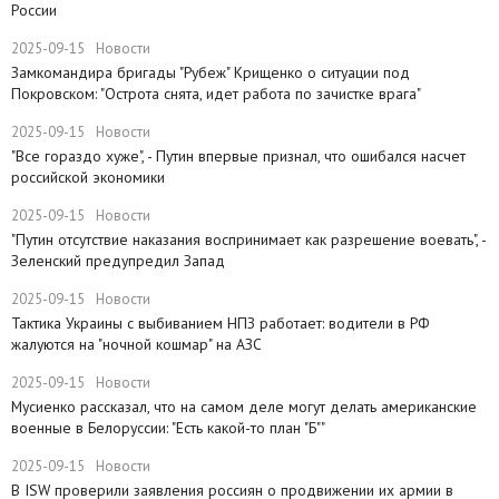
России
2025-09-15
Новости
Замкомандира бригады "Рубеж" Крищенко​ о ситуации под
Покровском: "Острота снята, идет работа по зачистке врага"
2025-09-15
Новости
"Все гораздо хуже", - Путин впервые признал, что ошибался насчет
российской экономики
2025-09-15
Новости
​"Путин отсутствие наказания воспринимает как разрешение воевать", -
Зеленский предупредил Запад
2025-09-15
Новости
Тактика Украины с выбиванием НПЗ работает: водители в РФ
жалуются на "ночной кошмар" на АЗС
2025-09-15
Новости
Мусиенко рассказал, что на самом деле могут делать американские
военные в Белоруссии: "Есть какой-то план "Б""
2025-09-15
Новости
В ISW проверили заявления россиян о продвижении их армии в