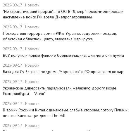
2025-09-17
Новости
"Не стратегический прорыв", – в ОСГВ "Днепр" прокомментировали
наступление войск РФ возле Днепропетровщины
2025-09-17
Новости
Последствия террора армии РФ в Украине: задержки поездов,
обесточен областной центр, атакована маршрутка
2025-09-17
Новости
ВСУ получили новые финские боевые машины: для чего они нужны
2025-09-17
Новости
База для Су-34: на аэродроме "Морозовск" в РФ произошел пожар
2025-09-17
Новости
Украинские диверсанты парализовали железную дорогу возле
Екатеринбурга — "Атеш"
2025-09-17
Новости
​В армии России и Китая одинаковые слабые стороны, потому Путин и
не взял Киев за три дня — The Hill
2025-09-17
Новости