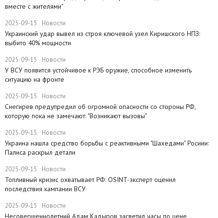
вместе с жителями"
2025-09-15
Новости
​Украинский удар вывел из строя ключевой узел Киришского НПЗ:
выбито 40% мощности
2025-09-15
Новости
У ВСУ появится устойчивое к РЭБ оружие, способное изменить
ситуацию на фронте
2025-09-15
Новости
Снегирев предупредил об огромной опасности со стороны РФ,
которую пока не замечают: "Возникают вызовы"
2025-09-15
Новости
​Украина нашла средство борьбы с реактивными "Шахедами" Росиии:
Палиса раскрыл детали
2025-09-15
Новости
​Топливный кризис охватывает РФ: OSINT-эксперт оценил
последствия кампании ВСУ
2025-09-15
Новости
Несовершеннолетний Адам Кадыров засветил часы по цене