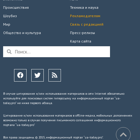
Происшествия
Техника и наука
Шоубиз
Рекламодателям
Мир
Связь с редакцией
Общество и культура
Пресс-релизы
Карта сайта
В случае цитирования и/или использования материалов в сети Internet обязательно
используйте для поисковых систем гиперссылку на информационный портал “ua-
today.pro” не ниже первого абзаца.
Цитирование и/или использование материалов в offline-медиа, мобильных дополнениях
возможно только в случае получения письменного соглашения информационного
портала “ua-today.pro”
Все права защищены. © 2015, информационный портал “ua-today.pro”.