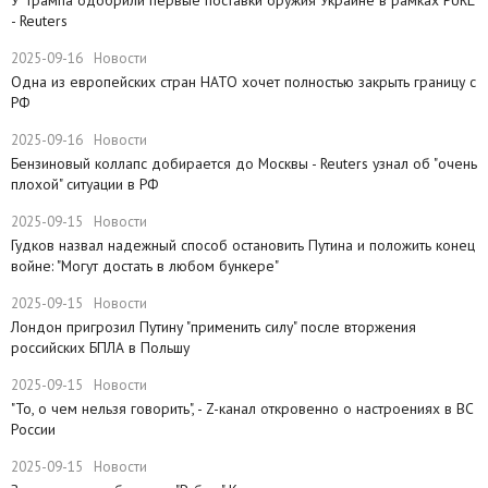
У Трампа одобрили первые поставки оружия Украине в рамках PURL
- Reuters
2025-09-16
Новости
Одна из европейских стран НАТО хочет полностью закрыть границу с
РФ
2025-09-16
Новости
​Бензиновый коллапс добирается до Москвы - Reuters узнал об "очень
плохой" ситуации в РФ
2025-09-15
Новости
Гудков назвал надежный способ остановить Путина и положить конец
войне: "Могут достать в любом бункере"
2025-09-15
Новости
Лондон пригрозил Путину "применить силу" после вторжения
российских БПЛА в Польшу
2025-09-15
Новости
"То, о чем нельзя говорить", - Z-канал откровенно о настроениях в ВС
России
2025-09-15
Новости