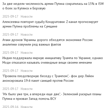
​За две недели численность армии Путина сократилась на 15%: в ISW
о боях за Купянск и Боровую
2025-09-17
Новости
​Алексеевка повторит судьбу Кондратовки: Z-канал прогнозирует
армии Путина проблемы на Сумщине
2025-09-17
Новости
​Атаки дронов Украины дорого обходятся экономике России:
аналитики озвучили ряд важных фактов
2025-09-17
Новости
​Индия поддержала мирную инициативу Трампа по Украине, однако
Моди отказался называть очевидные вещи своими именами
2025-09-17
Новости
​"Провела плодотворную беседу с Трампом", - фон дер Ляйен
анонсировала 19-й пакет санкций против России
2025-09-17
Новости
​"Их было уже три, а впереди еще две", - Зеленский раскрыл планы
Путина и призвал Запад помочь ВСУ
2025-09-16
Новости