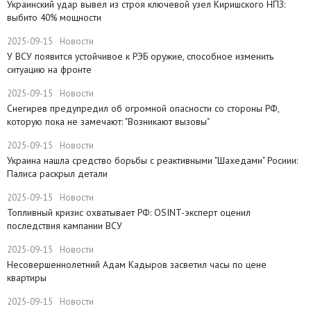
​Украинский удар вывел из строя ключевой узел Киришского НПЗ:
выбито 40% мощности
2025-09-15
Новости
У ВСУ появится устойчивое к РЭБ оружие, способное изменить
ситуацию на фронте
2025-09-15
Новости
Снегирев предупредил об огромной опасности со стороны РФ,
которую пока не замечают: "Возникают вызовы"
2025-09-15
Новости
​Украина нашла средство борьбы с реактивными "Шахедами" Росиии:
Палиса раскрыл детали
2025-09-15
Новости
​Топливный кризис охватывает РФ: OSINT-эксперт оценил
последствия кампании ВСУ
2025-09-15
Новости
Несовершеннолетний Адам Кадыров засветил часы по цене
квартиры
2025-09-15
Новости