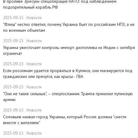
​В проливе Эресунн спецоперация НАТО: под наблюдением
подозрительный корабль РФ
2025-09-15
Новости
"Флеш" честно ответил, почему Украина бьет по российским НПЗ, а не
по военным объектам
2025-09-15
Новости
Украина ужесточает контроль: импорт дизтоплива из Индии с октября
ограничат
2025-09-15
Новости
Если россиянам удается прорваться в Купянск, они маскируются под
гражданских или прячутся, как крысы - ГВА
2025-09-15
Новости
"Они не такие сильные", – спецпосланник Трампа принизил путинскую
армию
2025-09-15
Новости
Соловьев назвал город Украины, который Россия должна "снести
вместе с жителями"
2025-09-15
Новости