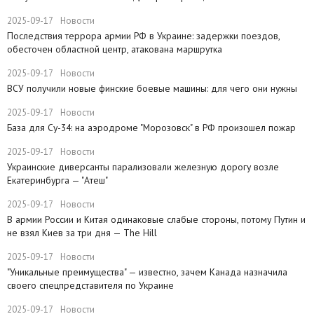
2025-09-17
Новости
Последствия террора армии РФ в Украине: задержки поездов,
обесточен областной центр, атакована маршрутка
2025-09-17
Новости
ВСУ получили новые финские боевые машины: для чего они нужны
2025-09-17
Новости
База для Су-34: на аэродроме "Морозовск" в РФ произошел пожар
2025-09-17
Новости
Украинские диверсанты парализовали железную дорогу возле
Екатеринбурга — "Атеш"
2025-09-17
Новости
​В армии России и Китая одинаковые слабые стороны, потому Путин и
не взял Киев за три дня — The Hill
2025-09-17
Новости
​"Уникальные преимущества" — известно, зачем Канада назначила
своего спецпредставителя по Украине
2025-09-17
Новости