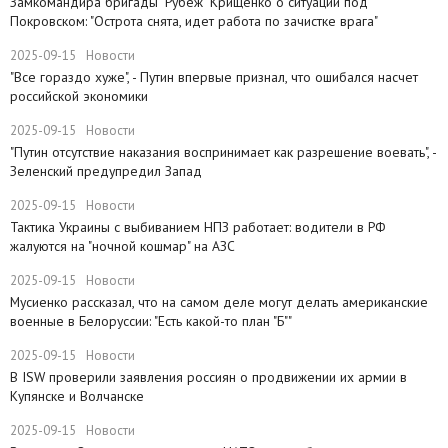
Замкомандира бригады "Рубеж" Крищенко​ о ситуации под
Покровском: "Острота снята, идет работа по зачистке врага"
2025-09-15
Новости
"Все гораздо хуже", - Путин впервые признал, что ошибался насчет
российской экономики
2025-09-15
Новости
​"Путин отсутствие наказания воспринимает как разрешение воевать", -
Зеленский предупредил Запад
2025-09-15
Новости
Тактика Украины с выбиванием НПЗ работает: водители в РФ
жалуются на "ночной кошмар" на АЗС
2025-09-15
Новости
Мусиенко рассказал, что на самом деле могут делать американские
военные в Белоруссии: "Есть какой-то план "Б""
2025-09-15
Новости
В ISW проверили заявления россиян о продвижении их армии в
Купянске и Волчанске
2025-09-15
Новости