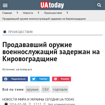
Техника и наука
Общество и культура
Главная
Новости
Происшествия
Продававший оружие военнослужащий задержан на Кировоградщине
ПРОИСШЕСТВИЯ
Продававший оружие
военнослужащий задержан на
Кировоградщине
Источник:
ua-today.pro
Поделиться
Twitter
Pocket
Всё по теме:
оружие
,
СБУ
,
торговля
НОВОСТИ МИРА И УКРАИНЫ СЕГОДНЯ UA-TODAY,
2016-01-08
17:17
Нет комментариев