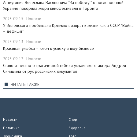
Антиутопия Вячеслава Васяновича “За победу!” о послевоенной
Украине покорила жюри кинофестиваля в Торонто
2025-09-15
Новости
​У Зеленского пообещали Кремлю возврат к жизни как в СССР: "Война
= дефицит"
2025-09-13
Новости
Красивая улыбка – ключ к успеху в шоу-бизнесе
2025-09-12
Новости
Стало известно о трагической гибели украинского актера Андрея
Синишина от рук российских оккупантов
ЧИТАТЬ ТАКЖЕ
Новости
Спорт
Политика
Здоровье
Экономика
Авто