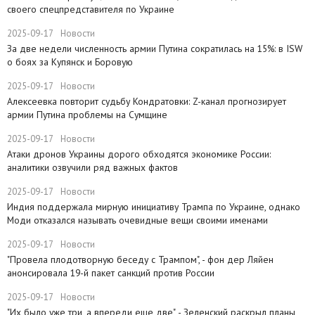
своего спецпредставителя по Украине
2025-09-17
Новости
​За две недели численность армии Путина сократилась на 15%: в ISW
о боях за Купянск и Боровую
2025-09-17
Новости
​Алексеевка повторит судьбу Кондратовки: Z-канал прогнозирует
армии Путина проблемы на Сумщине
2025-09-17
Новости
​Атаки дронов Украины дорого обходятся экономике России:
аналитики озвучили ряд важных фактов
2025-09-17
Новости
​Индия поддержала мирную инициативу Трампа по Украине, однако
Моди отказался называть очевидные вещи своими именами
2025-09-17
Новости
​"Провела плодотворную беседу с Трампом", - фон дер Ляйен
анонсировала 19-й пакет санкций против России
2025-09-17
Новости
​"Их было уже три, а впереди еще две", - Зеленский раскрыл планы