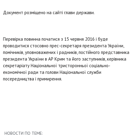
Документ розміщено на сайті глави держави.
Перевірка повинна початися з 15 червня 2016 і буде
проводитися стосовно прес-секретаря президента України,
помічників, уповноважених і радників, постійного представника
президента України в АР Крим та його заступників, керівника
секретаріату Національної тристоронньої соціально-
економічної ради та голови Національної служби
посередництва і примирення.
НОВОСТИ ПО ТЕМЕ: