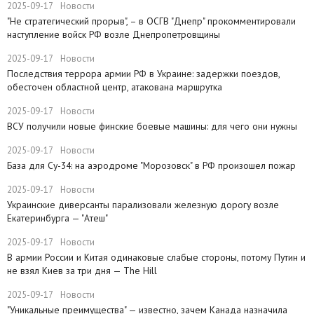
2025-09-17
Новости
"Не стратегический прорыв", – в ОСГВ "Днепр" прокомментировали
наступление войск РФ возле Днепропетровщины
2025-09-17
Новости
Последствия террора армии РФ в Украине: задержки поездов,
обесточен областной центр, атакована маршрутка
2025-09-17
Новости
ВСУ получили новые финские боевые машины: для чего они нужны
2025-09-17
Новости
База для Су-34: на аэродроме "Морозовск" в РФ произошел пожар
2025-09-17
Новости
Украинские диверсанты парализовали железную дорогу возле
Екатеринбурга — "Атеш"
2025-09-17
Новости
​В армии России и Китая одинаковые слабые стороны, потому Путин и
не взял Киев за три дня — The Hill
2025-09-17
Новости
​"Уникальные преимущества" — известно, зачем Канада назначила