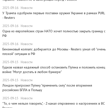
2025-09-16
Новости
У Трампа одобрили первые поставки оружия Украине в рамках PURL
- Reuters
2025-09-16
Новости
Одна из европейских стран НАТО хочет полностью закрыть границу с
РФ
2025-09-16
Новости
​Бензиновый коллапс добирается до Москвы - Reuters узнал об "очень
плохой" ситуации в РФ
2025-09-15
Новости
Гудков назвал надежный способ остановить Путина и положить конец
войне: "Могут достать в любом бункере"
2025-09-15
Новости
Лондон пригрозил Путину "применить силу" после вторжения
российских БПЛА в Польшу
2025-09-15
Новости
"То, о чем нельзя говорить", - Z-канал откровенно о настроениях в ВС
России