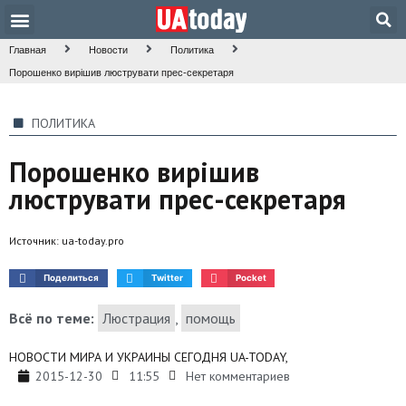
Техника и наука
Общество и культура
Главная
Новости
Политика
Порошенко вирішив люструвати прес-секретаря
ПОЛИТИКА
Порошенко вирішив
люструвати прес-секретаря
Источник:
ua-today.pro
Поделиться
Twitter
Pocket
Всё по теме:
Люстрация
,
помощь
НОВОСТИ МИРА И УКРАИНЫ СЕГОДНЯ UA-TODAY,
2015-12-30
11:55
Нет комментариев