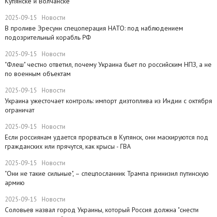
Купянске и Волчанске
2025-09-15
Новости
​В проливе Эресунн спецоперация НАТО: под наблюдением
подозрительный корабль РФ
2025-09-15
Новости
"Флеш" честно ответил, почему Украина бьет по российским НПЗ, а не
по военным объектам
2025-09-15
Новости
Украина ужесточает контроль: импорт дизтоплива из Индии с октября
ограничат
2025-09-15
Новости
Если россиянам удается прорваться в Купянск, они маскируются под
гражданских или прячутся, как крысы - ГВА
2025-09-15
Новости
"Они не такие сильные", – спецпосланник Трампа принизил путинскую
армию
2025-09-15
Новости
Соловьев назвал город Украины, который Россия должна "снести