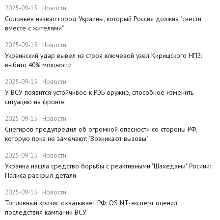
2025-09-15
Новости
Соловьев назвал город Украины, который Россия должна "снести
вместе с жителями"
2025-09-15
Новости
​Украинский удар вывел из строя ключевой узел Киришского НПЗ:
выбито 40% мощности
2025-09-15
Новости
У ВСУ появится устойчивое к РЭБ оружие, способное изменить
ситуацию на фронте
2025-09-15
Новости
Снегирев предупредил об огромной опасности со стороны РФ,
которую пока не замечают: "Возникают вызовы"
2025-09-15
Новости
​Украина нашла средство борьбы с реактивными "Шахедами" Росиии:
Палиса раскрыл детали
2025-09-15
Новости
​Топливный кризис охватывает РФ: OSINT-эксперт оценил
последствия кампании ВСУ