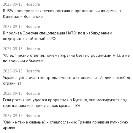
2025-09-15
Новости
В ISW проверили заявления россиян о продвижении их армии в
Купянске и Волчанске
2025-09-15
Новости
​В проливе Эресунн спецоперация НАТО: под наблюдением
подозрительный корабль РФ
2025-09-15
Новости
"Флеш" честно ответил, почему Украина бьет по российским НПЗ, а не
по военным объектам
2025-09-15
Новости
Украина ужесточает контроль: импорт дизтоплива из Индии с октября
ограничат
2025-09-15
Новости
Если россиянам удается прорваться в Купянск, они маскируются под
гражданских или прячутся, как крысы - ГВА
2025-09-15
Новости
"Они не такие сильные", – спецпосланник Трампа принизил путинскую
армию