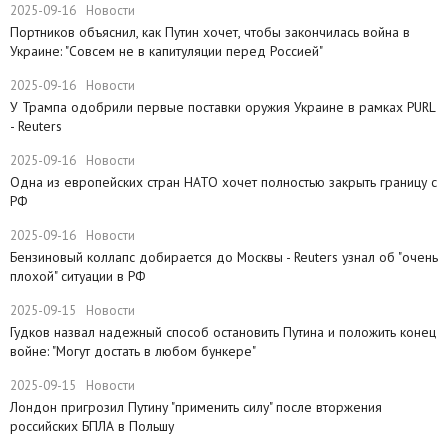
2025-09-16
Новости
Портников объяснил, как Путин хочет, чтобы закончилась война в
Украине: "Совсем не в капитуляции перед Россией"
2025-09-16
Новости
У Трампа одобрили первые поставки оружия Украине в рамках PURL
- Reuters
2025-09-16
Новости
Одна из европейских стран НАТО хочет полностью закрыть границу с
РФ
2025-09-16
Новости
​Бензиновый коллапс добирается до Москвы - Reuters узнал об "очень
плохой" ситуации в РФ
2025-09-15
Новости
Гудков назвал надежный способ остановить Путина и положить конец
войне: "Могут достать в любом бункере"
2025-09-15
Новости
Лондон пригрозил Путину "применить силу" после вторжения
российских БПЛА в Польшу