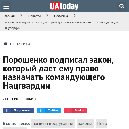
Техника и наука
Общество и культура
Главная
Новости
Политика
Порошенко подписал закон, который дает ему право назначать командующего
Нацгвардии
ПОЛИТИКА
Порошенко подписал закон,
который дает ему право
назначать командующего
Нацгвардии
Источник:
ua-today.pro
Поделиться
Twitter
Pocket
Всё по теме:
армия и вооружение
,
законы
,
Петр