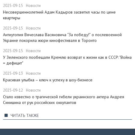
2025-09-15
Новости
Несовершеннолетний Адам Кадыров засветил часы по цене
квартиры
2025-09-15
Новости
Антиутопия Вячеслава Васяновича “За победу!” о послевоенной
Украине покорила жюри кинофестиваля в Торонто
2025-09-15
Новости
​У Зеленского пообещали Кремлю возврат к жизни как в СССР: "Война
= дефицит"
2025-09-13
Новости
Красивая улыбка – ключ к успеху в шоу-бизнесе
2025-09-12
Новости
Стало известно о трагической гибели украинского актера Андрея
Синишина от рук российских оккупантов
ЧИТАТЬ ТАКЖЕ