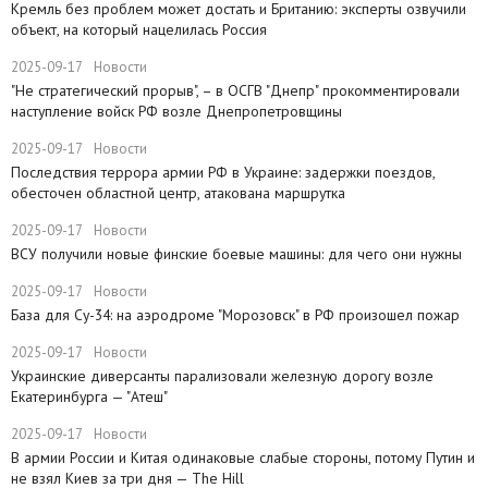
​Кремль без проблем может достать и Британию: эксперты озвучили
объект, на который нацелилась Россия
2025-09-17
Новости
"Не стратегический прорыв", – в ОСГВ "Днепр" прокомментировали
наступление войск РФ возле Днепропетровщины
2025-09-17
Новости
Последствия террора армии РФ в Украине: задержки поездов,
обесточен областной центр, атакована маршрутка
2025-09-17
Новости
ВСУ получили новые финские боевые машины: для чего они нужны
2025-09-17
Новости
База для Су-34: на аэродроме "Морозовск" в РФ произошел пожар
2025-09-17
Новости
Украинские диверсанты парализовали железную дорогу возле
Екатеринбурга — "Атеш"
2025-09-17
Новости
​В армии России и Китая одинаковые слабые стороны, потому Путин и
не взял Киев за три дня — The Hill