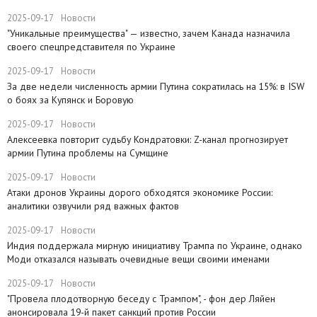
2025-09-17
Новости
​"Уникальные преимущества" — известно, зачем Канада назначила
своего спецпредставителя по Украине
2025-09-17
Новости
​За две недели численность армии Путина сократилась на 15%: в ISW
о боях за Купянск и Боровую
2025-09-17
Новости
​Алексеевка повторит судьбу Кондратовки: Z-канал прогнозирует
армии Путина проблемы на Сумщине
2025-09-17
Новости
​Атаки дронов Украины дорого обходятся экономике России:
аналитики озвучили ряд важных фактов
2025-09-17
Новости
​Индия поддержала мирную инициативу Трампа по Украине, однако
Моди отказался называть очевидные вещи своими именами
2025-09-17
Новости
​"Провела плодотворную беседу с Трампом", - фон дер Ляйен
анонсировала 19-й пакет санкций против России