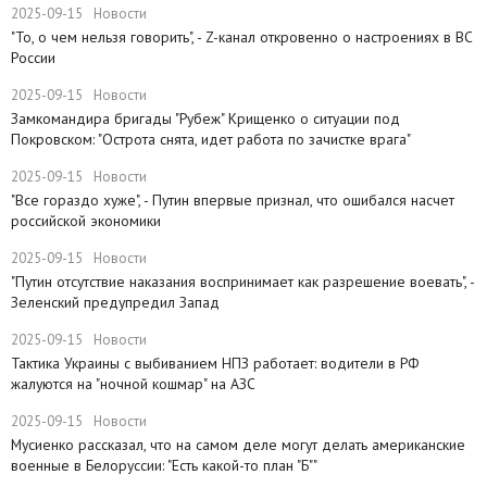
2025-09-15
Новости
"То, о чем нельзя говорить", - Z-канал откровенно о настроениях в ВС
России
2025-09-15
Новости
Замкомандира бригады "Рубеж" Крищенко​ о ситуации под
Покровском: "Острота снята, идет работа по зачистке врага"
2025-09-15
Новости
"Все гораздо хуже", - Путин впервые признал, что ошибался насчет
российской экономики
2025-09-15
Новости
​"Путин отсутствие наказания воспринимает как разрешение воевать", -
Зеленский предупредил Запад
2025-09-15
Новости
Тактика Украины с выбиванием НПЗ работает: водители в РФ
жалуются на "ночной кошмар" на АЗС
2025-09-15
Новости
Мусиенко рассказал, что на самом деле могут делать американские
военные в Белоруссии: "Есть какой-то план "Б""