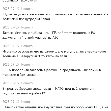
российской экономики
2025-09-15
Новости
​"Путин отсутствие наказания воспринимает как разрешение воевать", -
Зеленский предупредил Запад
2025-09-15
Новости
Тактика Украины с выбиванием НПЗ работает: водители в РФ
жалуются на "ночной кошмар" на АЗС
2025-09-15
Новости
Мусиенко рассказал, что на самом деле могут делать американские
военные в Белоруссии: "Есть какой-то план "Б""
2025-09-15
Новости
В ISW проверили заявления россиян о продвижении их армии в
Купянске и Волчанске
2025-09-15
Новости
​В проливе Эресунн спецоперация НАТО: под наблюдением
подозрительный корабль РФ
2025-09-15
Новости
"Флеш" честно ответил, почему Украина бьет по российским НПЗ, а не