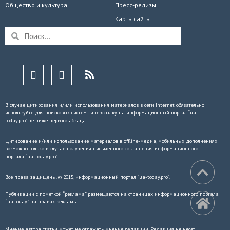
Общество и культура
Пресс-релизы
Карта сайта
В случае цитирования и/или использования материалов в сети Internet обязательно
используйте для поисковых систем гиперссылку на информационный портал “ua-
today.pro” не ниже первого абзаца.
Цитирование и/или использование материалов в offline-медиа, мобильных дополнениях
возможно только в случае получения письменного соглашения информационного
портала “ua-today.pro”
Все права защищены. © 2015, информационный портал “ua-today.pro”.
Публикации с пометкой “реклама” размещаются на страницах информационного портала
“ua.today” на правах рекламы.
Мнение автора статьи может не отражать мнение редакции. Редакция не несет