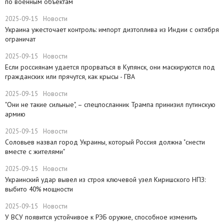
по военным объектам
2025-09-15
Новости
Украина ужесточает контроль: импорт дизтоплива из Индии с октября
ограничат
2025-09-15
Новости
Если россиянам удается прорваться в Купянск, они маскируются под
гражданских или прячутся, как крысы - ГВА
2025-09-15
Новости
"Они не такие сильные", – спецпосланник Трампа принизил путинскую
армию
2025-09-15
Новости
Соловьев назвал город Украины, который Россия должна "снести
вместе с жителями"
2025-09-15
Новости
​Украинский удар вывел из строя ключевой узел Киришского НПЗ:
выбито 40% мощности
2025-09-15
Новости
У ВСУ появится устойчивое к РЭБ оружие, способное изменить