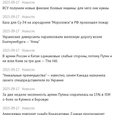
2025-09-17
Новости
ВСУ получили новые финские боевые машины: для чего они нужны
2025-09-17
Новости
База для Су-34: на аэродроме "Морозовск" в РФ произошел пожар
2025-09-17
Новости
Украинские диверсанты парализовали железную дорогу возле
Екатеринбурга — "Атеш"
2025-09-17
Новости
​В армии России и Китая одинаковые слабые стороны, потому Путин и
не взял Киев за три дня — The Hill
2025-09-17
Новости
​"Уникальные преимущества" — известно, зачем Канада назначила
своего спецпредставителя по Украине
2025-09-17
Новости
​За две недели численность армии Путина сократилась на 15%: в ISW
о боях за Купянск и Боровую
2025-09-17
Новости
​Алексеевка повторит судьбу Кондратовки: Z-канал прогнозирует