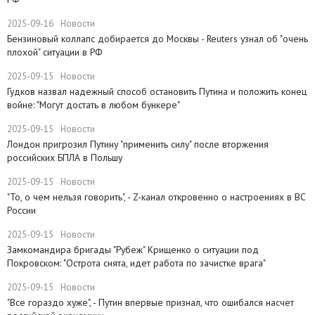
2025-09-16
Новости
​Бензиновый коллапс добирается до Москвы - Reuters узнал об "очень
плохой" ситуации в РФ
2025-09-15
Новости
Гудков назвал надежный способ остановить Путина и положить конец
войне: "Могут достать в любом бункере"
2025-09-15
Новости
Лондон пригрозил Путину "применить силу" после вторжения
российских БПЛА в Польшу
2025-09-15
Новости
"То, о чем нельзя говорить", - Z-канал откровенно о настроениях в ВС
России
2025-09-15
Новости
Замкомандира бригады "Рубеж" Крищенко​ о ситуации под
Покровском: "Острота снята, идет работа по зачистке врага"
2025-09-15
Новости
"Все гораздо хуже", - Путин впервые признал, что ошибался насчет