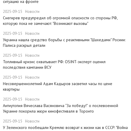
ситуацию на фронте
2025-09-15
Новости
Снегирев предупредил об огромной опасности со стороны РФ,
которую пока не замечают: "Возникают вызовы"
2025-09-15
Новости
​Украина нашла средство борьбы с реактивными "Шахедами" Росиии:
Палиса раскрыл детали
2025-09-15
Новости
​Топливный кризис охватывает РФ: OSINT-эксперт оценил
последствия кампании ВСУ
2025-09-15
Новости
Несовершеннолетний Адам Кадыров засветил часы по цене
квартиры
2025-09-15
Новости
Антиутопия Вячеслава Васяновича “За победу!” о послевоенной
Украине покорила жюри кинофестиваля в Торонто
2025-09-15
Новости
​У Зеленского пообещали Кремлю возврат к жизни как в СССР: "Война