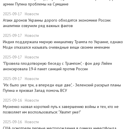
армии Путина проблемы на Сумщине
2025-09-17
Новости
​Атаки дронов Украины дорого обходятся экономике России:
аналитики озвучили ряд важных фактов
2025-09-17
Новости
​Индия поддержала мирную инициативу Трампа по Украине, однако
Моди отказался называть очевидные вещи своими именами
2025-09-17
Новости
​"Провела плодотворную беседу с Трампом", - фон дер Ляйен
анонсировала 19-й пакет санкций против России
2025-09-17
Новости
​"Их было уже три, а впереди еще две", - Зеленский раскрыл планы
Путина и призвал Запад помочь ВСУ
2025-09-16
Новости
Мусиенко назвал короткий путь к завершению войны и тех, кто не
позволяет им воспользоваться: "Хватит уже!"
2025-09-16
Новости
США осмотрели первые месторождения в рамках инвестфонда