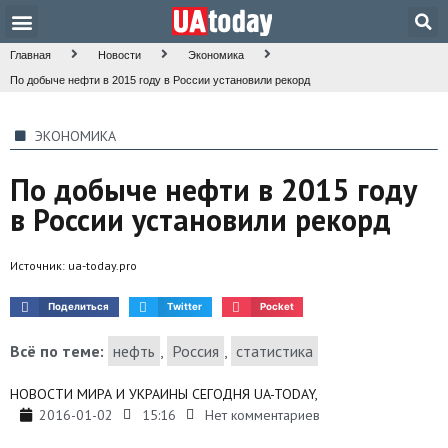
Техника и наука
Общество и культура
Главная
Новости
Экономика
По добыче нефти в 2015 году в России установили рекорд
ЭКОНОМИКА
По добыче нефти в 2015 году
в России установили рекорд
Источник:
ua-today.pro
Поделиться
Twitter
Pocket
Всё по теме:
нефть
,
Россия
,
статистика
НОВОСТИ МИРА И УКРАИНЫ СЕГОДНЯ UA-TODAY,
2016-01-02
15:16
Нет комментариев