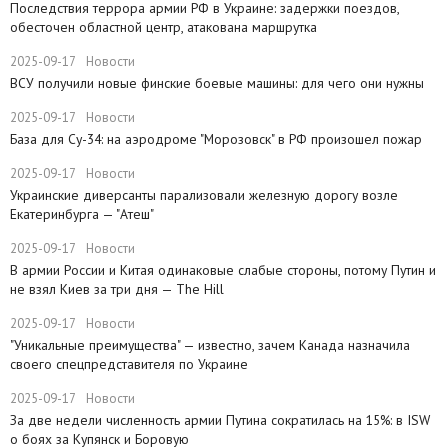
Последствия террора армии РФ в Украине: задержки поездов,
обесточен областной центр, атакована маршрутка
2025-09-17
Новости
ВСУ получили новые финские боевые машины: для чего они нужны
2025-09-17
Новости
База для Су-34: на аэродроме "Морозовск" в РФ произошел пожар
2025-09-17
Новости
Украинские диверсанты парализовали железную дорогу возле
Екатеринбурга — "Атеш"
2025-09-17
Новости
​В армии России и Китая одинаковые слабые стороны, потому Путин и
не взял Киев за три дня — The Hill
2025-09-17
Новости
​"Уникальные преимущества" — известно, зачем Канада назначила
своего спецпредставителя по Украине
2025-09-17
Новости
​За две недели численность армии Путина сократилась на 15%: в ISW
о боях за Купянск и Боровую