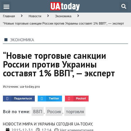
Техника и наука
Общество и культура
Главная
Новости
Экономика
“Новые торговые санкции России против Украины составят 1% ВВП”, — эксперт
ЭКОНОМИКА
“Новые торговые санкции
России против Украины
составят 1% ВВП”, — эксперт
Источник:
ua-today.pro
Поделиться
Twitter
Pocket
Всё по теме:
ВВП
,
Россия
,
торговля
НОВОСТИ МИРА И УКРАИНЫ СЕГОДНЯ UA-TODAY,
2015-12-31
17:14
Нет комментариев