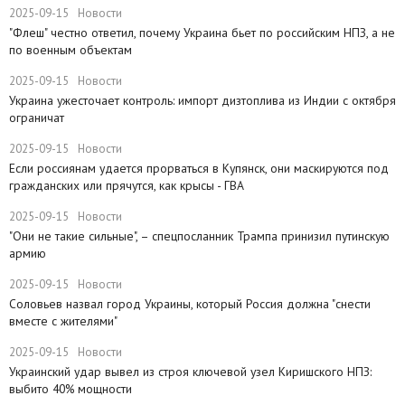
2025-09-15
Новости
"Флеш" честно ответил, почему Украина бьет по российским НПЗ, а не
по военным объектам
2025-09-15
Новости
Украина ужесточает контроль: импорт дизтоплива из Индии с октября
ограничат
2025-09-15
Новости
Если россиянам удается прорваться в Купянск, они маскируются под
гражданских или прячутся, как крысы - ГВА
2025-09-15
Новости
"Они не такие сильные", – спецпосланник Трампа принизил путинскую
армию
2025-09-15
Новости
Соловьев назвал город Украины, который Россия должна "снести
вместе с жителями"
2025-09-15
Новости
​Украинский удар вывел из строя ключевой узел Киришского НПЗ:
выбито 40% мощности