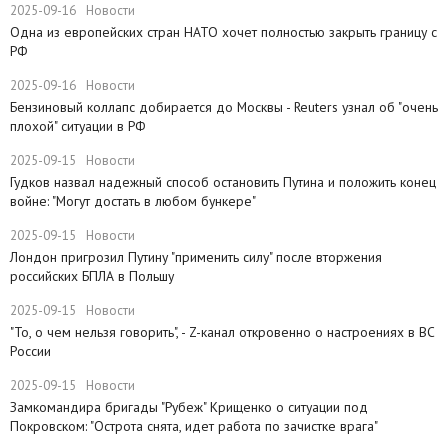
2025-09-16
Новости
Одна из европейских стран НАТО хочет полностью закрыть границу с
РФ
2025-09-16
Новости
​Бензиновый коллапс добирается до Москвы - Reuters узнал об "очень
плохой" ситуации в РФ
2025-09-15
Новости
Гудков назвал надежный способ остановить Путина и положить конец
войне: "Могут достать в любом бункере"
2025-09-15
Новости
Лондон пригрозил Путину "применить силу" после вторжения
российских БПЛА в Польшу
2025-09-15
Новости
"То, о чем нельзя говорить", - Z-канал откровенно о настроениях в ВС
России
2025-09-15
Новости
Замкомандира бригады "Рубеж" Крищенко​ о ситуации под
Покровском: "Острота снята, идет работа по зачистке врага"