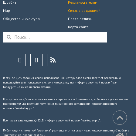
Шоубиз
Рекламодателям
Мир
Связь с редакцией
Общество и культура
Пресс-релизы
Карта сайта
В случае цитирования и/или использования материалов в сети Internet обязательно
используйте для поисковых систем гиперссылку на информационный портал “ua-
today.pro” не ниже первого абзаца.
Цитирование и/или использование материалов в offline-медиа, мобильных дополнениях
возможно только в случае получения письменного соглашения информационного
портала “ua-today.pro”
Все права защищены. © 2015, информационный портал “ua-today.pro”.
Публикации с пометкой “реклама” размещаются на страницах информационного портала
“ua.today” на правах рекламы.