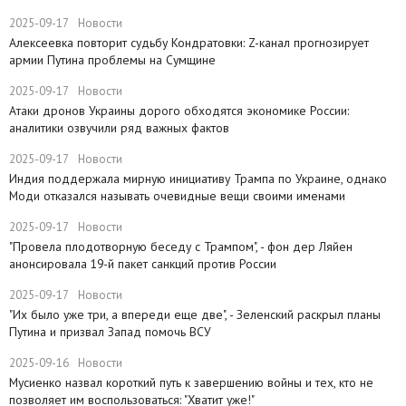
2025-09-17
Новости
​Алексеевка повторит судьбу Кондратовки: Z-канал прогнозирует
армии Путина проблемы на Сумщине
2025-09-17
Новости
​Атаки дронов Украины дорого обходятся экономике России:
аналитики озвучили ряд важных фактов
2025-09-17
Новости
​Индия поддержала мирную инициативу Трампа по Украине, однако
Моди отказался называть очевидные вещи своими именами
2025-09-17
Новости
​"Провела плодотворную беседу с Трампом", - фон дер Ляйен
анонсировала 19-й пакет санкций против России
2025-09-17
Новости
​"Их было уже три, а впереди еще две", - Зеленский раскрыл планы
Путина и призвал Запад помочь ВСУ
2025-09-16
Новости
Мусиенко назвал короткий путь к завершению войны и тех, кто не
позволяет им воспользоваться: "Хватит уже!"