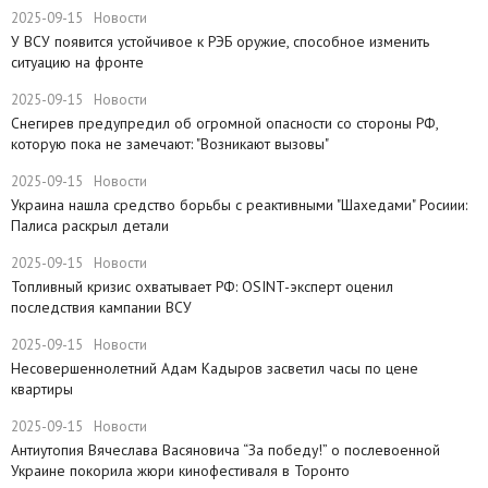
2025-09-15
Новости
У ВСУ появится устойчивое к РЭБ оружие, способное изменить
ситуацию на фронте
2025-09-15
Новости
Снегирев предупредил об огромной опасности со стороны РФ,
которую пока не замечают: "Возникают вызовы"
2025-09-15
Новости
​Украина нашла средство борьбы с реактивными "Шахедами" Росиии:
Палиса раскрыл детали
2025-09-15
Новости
​Топливный кризис охватывает РФ: OSINT-эксперт оценил
последствия кампании ВСУ
2025-09-15
Новости
Несовершеннолетний Адам Кадыров засветил часы по цене
квартиры
2025-09-15
Новости
Антиутопия Вячеслава Васяновича “За победу!” о послевоенной
Украине покорила жюри кинофестиваля в Торонто