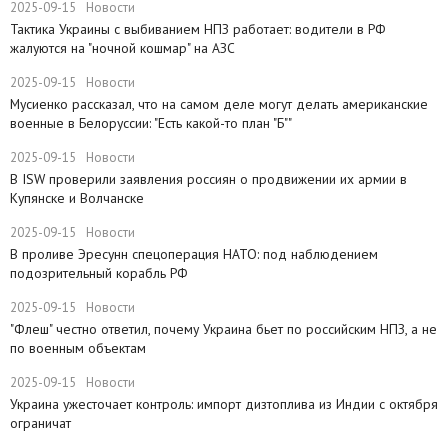
2025-09-15
Новости
Тактика Украины с выбиванием НПЗ работает: водители в РФ
жалуются на "ночной кошмар" на АЗС
2025-09-15
Новости
Мусиенко рассказал, что на самом деле могут делать американские
военные в Белоруссии: "Есть какой-то план "Б""
2025-09-15
Новости
В ISW проверили заявления россиян о продвижении их армии в
Купянске и Волчанске
2025-09-15
Новости
​В проливе Эресунн спецоперация НАТО: под наблюдением
подозрительный корабль РФ
2025-09-15
Новости
"Флеш" честно ответил, почему Украина бьет по российским НПЗ, а не
по военным объектам
2025-09-15
Новости
Украина ужесточает контроль: импорт дизтоплива из Индии с октября
ограничат