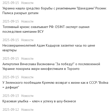
2025-09-15
Новости
​Украина нашла средство борьбы с реактивными "Шахедами" Росиии:
Палиса раскрыл детали
2025-09-15
Новости
​Топливный кризис охватывает РФ: OSINT-эксперт оценил
последствия кампании ВСУ
2025-09-15
Новости
Несовершеннолетний Адам Кадыров засветил часы по цене
квартиры
2025-09-15
Новости
Антиутопия Вячеслава Васяновича “За победу!” о послевоенной
Украине покорила жюри кинофестиваля в Торонто
2025-09-15
Новости
​У Зеленского пообещали Кремлю возврат к жизни как в СССР: "Война
= дефицит"
2025-09-13
Новости
Красивая улыбка – ключ к успеху в шоу-бизнесе
2025-09-12
Новости