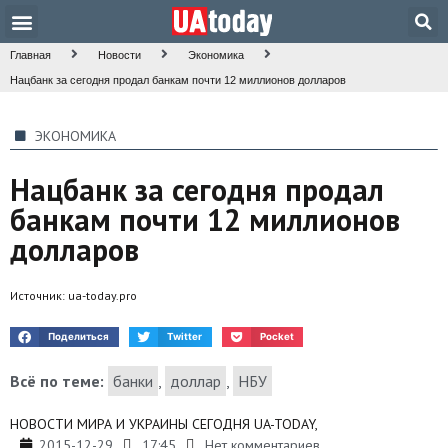
Техника и наука
Общество и культура
Главная
Новости
Экономика
Нацбанк за сегодня продал банкам почти 12 миллионов долларов
ЭКОНОМИКА
Нацбанк за сегодня продал
банкам почти 12 миллионов
долларов
Источник:
ua-today.pro
Поделиться
Twitter
Pocket
Всё по теме:
банки
,
доллар
,
НБУ
НОВОСТИ МИРА И УКРАИНЫ СЕГОДНЯ UA-TODAY,
2015-12-29
17:45
Нет комментариев