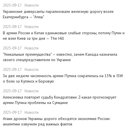
2025-09-17
Новости
Украинские диверсанты парализовали железную дорогу возле
Екатеринбурга — "Атеш"
2025-09-17
Новости
​В армии России и Китая одинаковые слабые стороны, потому Путин и
не взял Киев за три дня — The Hill
2025-09-17
Новости
​"Уникальные преимущества" — известно, зачем Канада назначила
своего спецпредставителя по Украине
2025-09-17
Новости
​За две недели численность армии Путина сократилась на 15%: в ISW
о боях за Купянск и Боровую
2025-09-17
Новости
​Алексеевка повторит судьбу Кондратовки: Z-канал прогнозирует
армии Путина проблемы на Сумщине
2025-09-17
Новости
​Атаки дронов Украины дорого обходятся экономике России:
аналитики озвучили ряд важных фактов