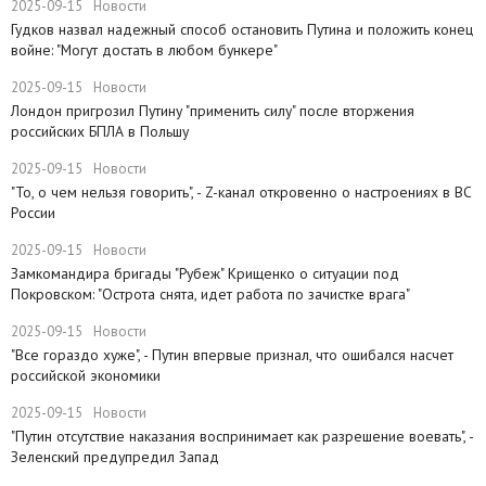
2025-09-15
Новости
Гудков назвал надежный способ остановить Путина и положить конец
войне: "Могут достать в любом бункере"
2025-09-15
Новости
Лондон пригрозил Путину "применить силу" после вторжения
российских БПЛА в Польшу
2025-09-15
Новости
"То, о чем нельзя говорить", - Z-канал откровенно о настроениях в ВС
России
2025-09-15
Новости
Замкомандира бригады "Рубеж" Крищенко​ о ситуации под
Покровском: "Острота снята, идет работа по зачистке врага"
2025-09-15
Новости
"Все гораздо хуже", - Путин впервые признал, что ошибался насчет
российской экономики
2025-09-15
Новости
​"Путин отсутствие наказания воспринимает как разрешение воевать", -
Зеленский предупредил Запад