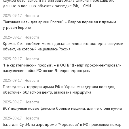
Служба безопасности Латвии задержала шпиона, передавшего
данные о военных объектах разведке РФ, – СМИ
2025-09-17
Новости
"Законная цель для армии России", – Лавров перешел к прямым
угрозам Европе
2025-09-17
Новости
​Кремль без проблем может достать и Британию: эксперты озвучили
объект, на который нацелилась Россия
2025-09-17
Новости
"Не стратегический прорыв", – в ОСГВ "Днепр" прокомментировали
наступление войск РФ возле Днепропетровщины
2025-09-17
Новости
Последствия террора армии РФ в Украине: задержки поездов,
обесточен областной центр, атакована маршрутка
2025-09-17
Новости
ВСУ получили новые финские боевые машины: для чего они нужны
2025-09-17
Новости
База для Су-34: на аэродроме "Морозовск" в РФ произошел пожар