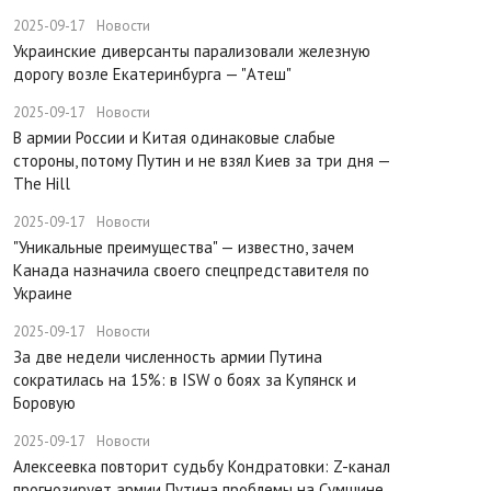
2025-09-17
Новости
Украинские диверсанты парализовали железную
дорогу возле Екатеринбурга — "Атеш"
2025-09-17
Новости
​В армии России и Китая одинаковые слабые
стороны, потому Путин и не взял Киев за три дня —
The Hill
2025-09-17
Новости
​"Уникальные преимущества" — известно, зачем
Канада назначила своего спецпредставителя по
Украине
2025-09-17
Новости
​За две недели численность армии Путина
сократилась на 15%: в ISW о боях за Купянск и
Боровую
2025-09-17
Новости
​Алексеевка повторит судьбу Кондратовки: Z-канал
прогнозирует армии Путина проблемы на Сумщине