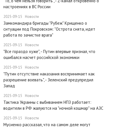
"То, о чем нельзя говорить", - Z-канал откровенно о
настроениях в ВС России
2025-09-15
Новости
Замкомандира бригады "Рубеж" Крищенко​ о
ситуации под Покровском: "Острота снята, идет
работа по зачистке врага"
2025-09-15
Новости
"Все гораздо хуже", - Путин впервые признал, что
ошибался насчет российской экономики
2025-09-15
Новости
​"Путин отсутствие наказания воспринимает как
разрешение воевать", - Зеленский предупредил
Запад
2025-09-15
Новости
Тактика Украины с выбиванием НПЗ работает:
водители в РФ жалуются на "ночной кошмар" на АЗС
2025-09-15
Новости
Мусиенко рассказал, что на самом деле могут