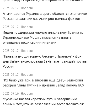
2025-09-17
Новости
​Атаки дронов Украины дорого обходятся экономике
России: аналитики озвучили ряд важных фактов
2025-09-17
Новости
​Индия поддержала мирную инициативу Трампа по
Украине, однако Моди отказался называть
очевидные вещи своими именами
2025-09-17
Новости
​"Провела плодотворную беседу с Трампом", - фон
дер Ляйен анонсировала 19-й пакет санкций против
России
2025-09-17
Новости
​"Их было уже три, а впереди еще две", - Зеленский
раскрыл планы Путина и призвал Запад помочь ВСУ
2025-09-16
Новости
Мусиенко назвал короткий путь к завершению
войны и тех, кто не позволяет им воспользоваться: