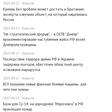
2025-09-17
Новости
​Кремль без проблем может достать и Британию:
эксперты озвучили объект, на который нацелилась
Россия
2025-09-17
Новости
"Не стратегический прорыв", – в ОСГВ "Днепр"
прокомментировали наступление войск РФ возле
Днепропетровщины
2025-09-17
Новости
Последствия террора армии РФ в Украине:
задержки поездов, обесточен областной центр,
атакована маршрутка
2025-09-17
Новости
ВСУ получили новые финские боевые машины: для
чего они нужны
2025-09-17
Новости
База для Су-34: на аэродроме "Морозовск" в РФ
произошел пожар