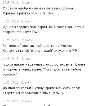
2025-09-16
Новости
У Трампа одобрили первые поставки оружия
Украине в рамках PURL - Reuters
2025-09-16
Новости
Одна из европейских стран НАТО хочет полностью
закрыть границу с РФ
2025-09-16
Новости
​Бензиновый коллапс добирается до Москвы -
Reuters узнал об "очень плохой" ситуации в РФ
2025-09-15
Новости
Гудков назвал надежный способ остановить Путина
и положить конец войне: "Могут достать в любом
бункере"
2025-09-15
Новости
Лондон пригрозил Путину "применить силу" после
вторжения российских БПЛА в Польшу
2025-09-15
Новости