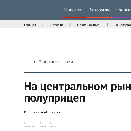
Политика
Экономика
Происш
Главная
Новости
Происшествия
На централ
ПРОИСШЕСТВИЯ
На центральном рын
полуприцеп
Источник:
ua-today.pro
Поделиться
Twitter
Pocket