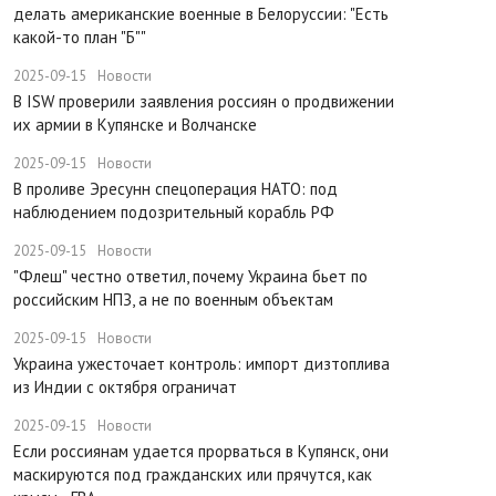
делать американские военные в Белоруссии: "Есть
какой-то план "Б""
2025-09-15
Новости
В ISW проверили заявления россиян о продвижении
их армии в Купянске и Волчанске
2025-09-15
Новости
​В проливе Эресунн спецоперация НАТО: под
наблюдением подозрительный корабль РФ
2025-09-15
Новости
"Флеш" честно ответил, почему Украина бьет по
российским НПЗ, а не по военным объектам
2025-09-15
Новости
Украина ужесточает контроль: импорт дизтоплива
из Индии с октября ограничат
2025-09-15
Новости
Если россиянам удается прорваться в Купянск, они
маскируются под гражданских или прячутся, как