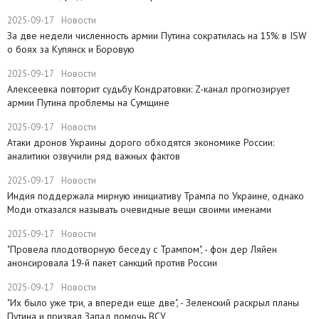
2025-09-17
Новости
​За две недели численность армии Путина сократилась на 15%: в ISW
о боях за Купянск и Боровую
2025-09-17
Новости
​Алексеевка повторит судьбу Кондратовки: Z-канал прогнозирует
армии Путина проблемы на Сумщине
2025-09-17
Новости
​Атаки дронов Украины дорого обходятся экономике России:
аналитики озвучили ряд важных фактов
2025-09-17
Новости
​Индия поддержала мирную инициативу Трампа по Украине, однако
Моди отказался называть очевидные вещи своими именами
2025-09-17
Новости
​"Провела плодотворную беседу с Трампом", - фон дер Ляйен
анонсировала 19-й пакет санкций против России
2025-09-17
Новости
​"Их было уже три, а впереди еще две", - Зеленский раскрыл планы
Путина и призвал Запад помочь ВСУ