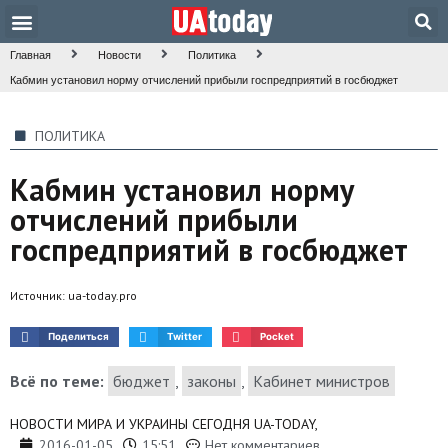
Техника и наука
Общество и культура
Главная
Новости
Политика
Кабмин установил норму отчислений прибыли госпредприятий в госбюджет
ПОЛИТИКА
Кабмин установил норму
отчислений прибыли
госпредприятий в госбюджет
Источник:
ua-today.pro
Поделиться
Twitter
Pocket
Всё по теме:
бюджет
,
законы
,
Кабинет министров
НОВОСТИ МИРА И УКРАИНЫ СЕГОДНЯ UA-TODAY,
2016-01-05
15:51
Нет комментариев