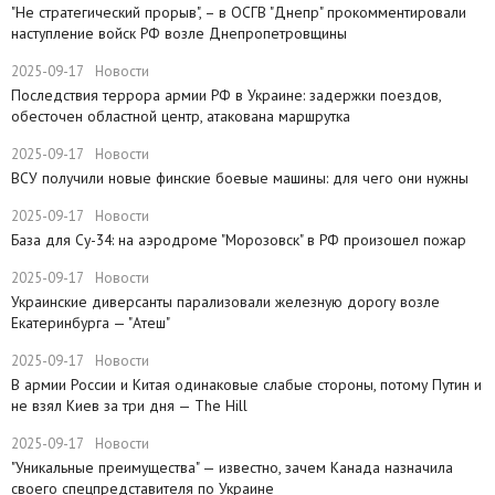
"Не стратегический прорыв", – в ОСГВ "Днепр" прокомментировали
наступление войск РФ возле Днепропетровщины
2025-09-17
Новости
Последствия террора армии РФ в Украине: задержки поездов,
обесточен областной центр, атакована маршрутка
2025-09-17
Новости
ВСУ получили новые финские боевые машины: для чего они нужны
2025-09-17
Новости
База для Су-34: на аэродроме "Морозовск" в РФ произошел пожар
2025-09-17
Новости
Украинские диверсанты парализовали железную дорогу возле
Екатеринбурга — "Атеш"
2025-09-17
Новости
​В армии России и Китая одинаковые слабые стороны, потому Путин и
не взял Киев за три дня — The Hill
2025-09-17
Новости
​"Уникальные преимущества" — известно, зачем Канада назначила
своего спецпредставителя по Украине