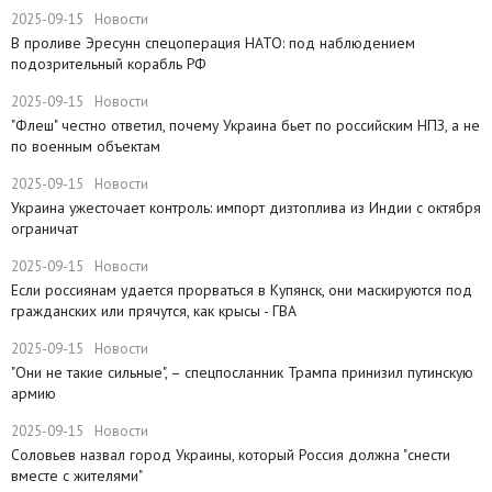
2025-09-15
Новости
​В проливе Эресунн спецоперация НАТО: под наблюдением
подозрительный корабль РФ
2025-09-15
Новости
"Флеш" честно ответил, почему Украина бьет по российским НПЗ, а не
по военным объектам
2025-09-15
Новости
Украина ужесточает контроль: импорт дизтоплива из Индии с октября
ограничат
2025-09-15
Новости
Если россиянам удается прорваться в Купянск, они маскируются под
гражданских или прячутся, как крысы - ГВА
2025-09-15
Новости
"Они не такие сильные", – спецпосланник Трампа принизил путинскую
армию
2025-09-15
Новости
Соловьев назвал город Украины, который Россия должна "снести
вместе с жителями"