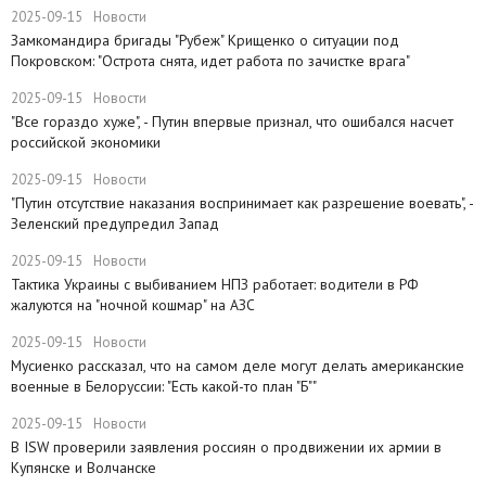
2025-09-15
Новости
Замкомандира бригады "Рубеж" Крищенко​ о ситуации под
Покровском: "Острота снята, идет работа по зачистке врага"
2025-09-15
Новости
"Все гораздо хуже", - Путин впервые признал, что ошибался насчет
российской экономики
2025-09-15
Новости
​"Путин отсутствие наказания воспринимает как разрешение воевать", -
Зеленский предупредил Запад
2025-09-15
Новости
Тактика Украины с выбиванием НПЗ работает: водители в РФ
жалуются на "ночной кошмар" на АЗС
2025-09-15
Новости
Мусиенко рассказал, что на самом деле могут делать американские
военные в Белоруссии: "Есть какой-то план "Б""
2025-09-15
Новости
В ISW проверили заявления россиян о продвижении их армии в
Купянске и Волчанске