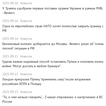
2025-09-16
Новости
У Трампа одобрили первые поставки оружия Украине в рамках PURL
- Reuters
2025-09-16
Новости
Одна из европейских стран НАТО хочет полностью закрыть границу с
РФ
2025-09-16
Новости
​Бензиновый коллапс добирается до Москвы - Reuters узнал об "очень
плохой" ситуации в РФ
2025-09-15
Новости
Гудков назвал надежный способ остановить Путина и положить конец
войне: "Могут достать в любом бункере"
2025-09-15
Новости
Лондон пригрозил Путину "применить силу" после вторжения
российских БПЛА в Польшу
2025-09-15
Новости
"То, о чем нельзя говорить", - Z-канал откровенно о настроениях в ВС
России