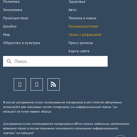
Политика
Здоровье
Экономика
Авто
Происшествия
Техника и наука
Шоубиз
Рекламодателям
Мир
Связь с редакцией
Общество и культура
Пресс-релизы
Карта сайта
В случае цитирования и/или использования материалов в сети Internet обязательно
используйте для поисковых систем гиперссылку на информационный портал “ua-
today.pro” не ниже первого абзаца.
Цитирование и/или использование материалов в offline-медиа, мобильных дополнениях
возможно только в случае получения письменного соглашения информационного
портала “ua-today.pro”