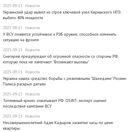
2025-09-15
Новости
​Украинский удар вывел из строя ключевой узел Киришского НПЗ:
выбито 40% мощности
2025-09-15
Новости
У ВСУ появится устойчивое к РЭБ оружие, способное изменить
ситуацию на фронте
2025-09-15
Новости
Снегирев предупредил об огромной опасности со стороны РФ,
которую пока не замечают: "Возникают вызовы"
2025-09-15
Новости
​Украина нашла средство борьбы с реактивными "Шахедами" Росиии:
Палиса раскрыл детали
2025-09-15
Новости
​Топливный кризис охватывает РФ: OSINT-эксперт оценил
последствия кампании ВСУ
2025-09-15
Новости
Несовершеннолетний Адам Кадыров засветил часы по цене
квартиры