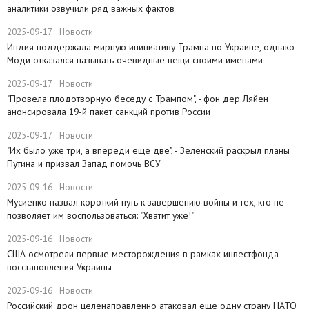
аналитики озвучили ряд важных фактов
2025-09-17
Новости
​Индия поддержала мирную инициативу Трампа по Украине, однако
Моди отказался называть очевидные вещи своими именами
2025-09-17
Новости
​"Провела плодотворную беседу с Трампом", - фон дер Ляйен
анонсировала 19-й пакет санкций против России
2025-09-17
Новости
​"Их было уже три, а впереди еще две", - Зеленский раскрыл планы
Путина и призвал Запад помочь ВСУ
2025-09-16
Новости
Мусиенко назвал короткий путь к завершению войны и тех, кто не
позволяет им воспользоваться: "Хватит уже!"
2025-09-16
Новости
США осмотрели первые месторождения в рамках инвестфонда
восстановления Украины
2025-09-16
Новости
Российский дрон целенаправленно атаковал еще одну страну НАТО