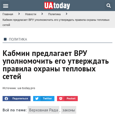
Техника и наука
Общество и культура
Главная
Новости
Политика
Кабмин предлагает ВРУ уполномочить его утверждать правила охраны тепловых
сетей
ПОЛИТИКА
Кабмин предлагает ВРУ
уполномочить его утверждать
правила охраны тепловых
сетей
Источник:
ua-today.pro
Поделиться
Twitter
Pocket
Всё по теме:
Верховная Рада
,
законы