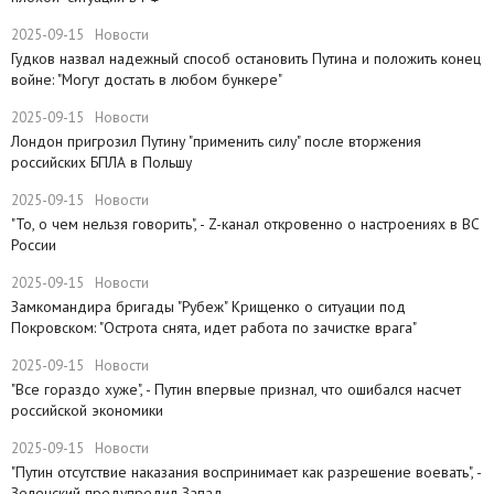
2025-09-15
Новости
Гудков назвал надежный способ остановить Путина и положить конец
войне: "Могут достать в любом бункере"
2025-09-15
Новости
Лондон пригрозил Путину "применить силу" после вторжения
российских БПЛА в Польшу
2025-09-15
Новости
"То, о чем нельзя говорить", - Z-канал откровенно о настроениях в ВС
России
2025-09-15
Новости
Замкомандира бригады "Рубеж" Крищенко​ о ситуации под
Покровском: "Острота снята, идет работа по зачистке врага"
2025-09-15
Новости
"Все гораздо хуже", - Путин впервые признал, что ошибался насчет
российской экономики
2025-09-15
Новости
​"Путин отсутствие наказания воспринимает как разрешение воевать", -
Зеленский предупредил Запад