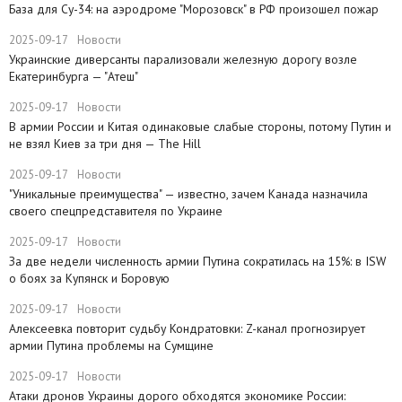
База для Су-34: на аэродроме "Морозовск" в РФ произошел пожар
2025-09-17
Новости
Украинские диверсанты парализовали железную дорогу возле
Екатеринбурга — "Атеш"
2025-09-17
Новости
​В армии России и Китая одинаковые слабые стороны, потому Путин и
не взял Киев за три дня — The Hill
2025-09-17
Новости
​"Уникальные преимущества" — известно, зачем Канада назначила
своего спецпредставителя по Украине
2025-09-17
Новости
​За две недели численность армии Путина сократилась на 15%: в ISW
о боях за Купянск и Боровую
2025-09-17
Новости
​Алексеевка повторит судьбу Кондратовки: Z-канал прогнозирует
армии Путина проблемы на Сумщине
2025-09-17
Новости
​Атаки дронов Украины дорого обходятся экономике России: