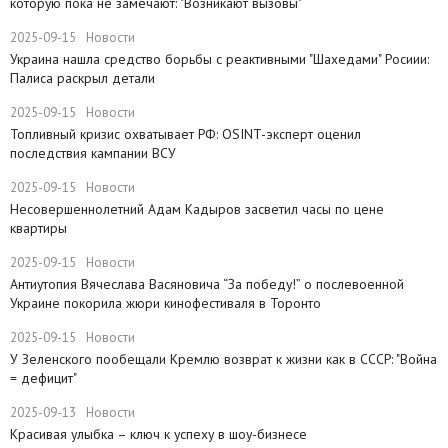
которую пока не замечают: "Возникают вызовы"
2025-09-15
Новости
​Украина нашла средство борьбы с реактивными "Шахедами" Росиии:
Палиса раскрыл детали
2025-09-15
Новости
​Топливный кризис охватывает РФ: OSINT-эксперт оценил
последствия кампании ВСУ
2025-09-15
Новости
Несовершеннолетний Адам Кадыров засветил часы по цене
квартиры
2025-09-15
Новости
Антиутопия Вячеслава Васяновича “За победу!” о послевоенной
Украине покорила жюри кинофестиваля в Торонто
2025-09-15
Новости
​У Зеленского пообещали Кремлю возврат к жизни как в СССР: "Война
= дефицит"
2025-09-13
Новости
Красивая улыбка – ключ к успеху в шоу-бизнесе