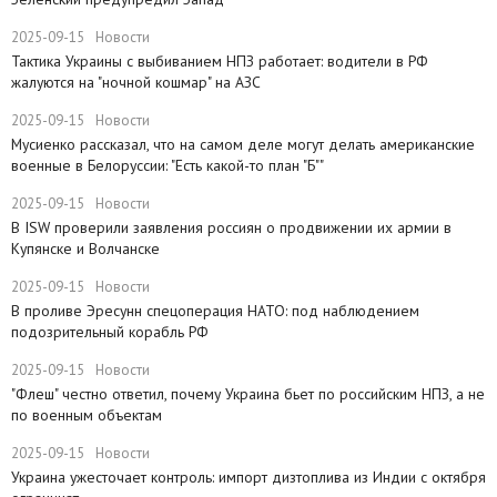
2025-09-15
Новости
Тактика Украины с выбиванием НПЗ работает: водители в РФ
жалуются на "ночной кошмар" на АЗС
2025-09-15
Новости
Мусиенко рассказал, что на самом деле могут делать американские
военные в Белоруссии: "Есть какой-то план "Б""
2025-09-15
Новости
В ISW проверили заявления россиян о продвижении их армии в
Купянске и Волчанске
2025-09-15
Новости
​В проливе Эресунн спецоперация НАТО: под наблюдением
подозрительный корабль РФ
2025-09-15
Новости
"Флеш" честно ответил, почему Украина бьет по российским НПЗ, а не
по военным объектам
2025-09-15
Новости
Украина ужесточает контроль: импорт дизтоплива из Индии с октября