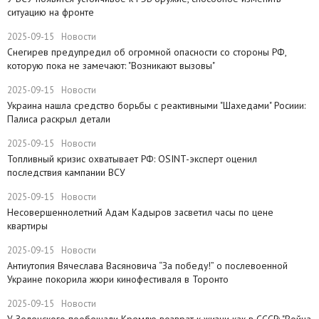
ситуацию на фронте
2025-09-15
Новости
Снегирев предупредил об огромной опасности со стороны РФ,
которую пока не замечают: "Возникают вызовы"
2025-09-15
Новости
​Украина нашла средство борьбы с реактивными "Шахедами" Росиии:
Палиса раскрыл детали
2025-09-15
Новости
​Топливный кризис охватывает РФ: OSINT-эксперт оценил
последствия кампании ВСУ
2025-09-15
Новости
Несовершеннолетний Адам Кадыров засветил часы по цене
квартиры
2025-09-15
Новости
Антиутопия Вячеслава Васяновича “За победу!” о послевоенной
Украине покорила жюри кинофестиваля в Торонто
2025-09-15
Новости
​У Зеленского пообещали Кремлю возврат к жизни как в СССР: "Война