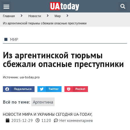
Техника и наука
Общество и культура
Главная
Новости
Мир
Из аргентинской тюрьмы сбежали опасные преступники
МИР
Из аргентинской тюрьмы
сбежали опасные преступники
Источник:
ua-today.pro
Поделиться
Twitter
Pocket
Всё по теме:
Аргентина
НОВОСТИ МИРА И УКРАИНЫ СЕГОДНЯ UA-TODAY,
2015-12-29
11:20
Нет комментариев