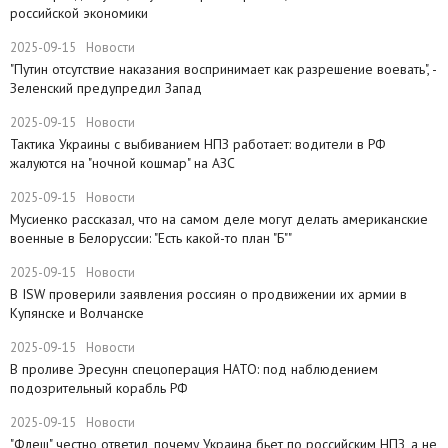
российской экономики
2025-09-15
Новости
​"Путин отсутствие наказания воспринимает как разрешение воевать", -
Зеленский предупредил Запад
2025-09-15
Новости
Тактика Украины с выбиванием НПЗ работает: водители в РФ
жалуются на "ночной кошмар" на АЗС
2025-09-15
Новости
Мусиенко рассказал, что на самом деле могут делать американские
военные в Белоруссии: "Есть какой-то план "Б""
2025-09-15
Новости
В ISW проверили заявления россиян о продвижении их армии в
Купянске и Волчанске
2025-09-15
Новости
​В проливе Эресунн спецоперация НАТО: под наблюдением
подозрительный корабль РФ
2025-09-15
Новости
"Флеш" честно ответил, почему Украина бьет по российским НПЗ, а не