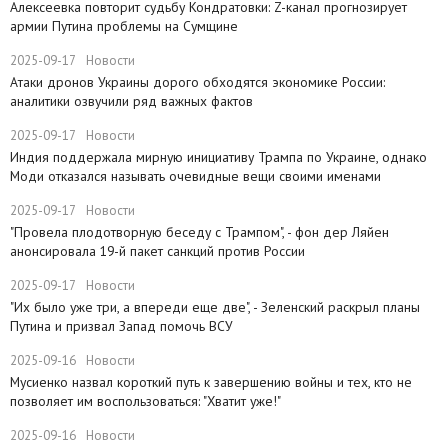
​Алексеевка повторит судьбу Кондратовки: Z-канал прогнозирует
армии Путина проблемы на Сумщине
2025-09-17
Новости
​Атаки дронов Украины дорого обходятся экономике России:
аналитики озвучили ряд важных фактов
2025-09-17
Новости
​Индия поддержала мирную инициативу Трампа по Украине, однако
Моди отказался называть очевидные вещи своими именами
2025-09-17
Новости
​"Провела плодотворную беседу с Трампом", - фон дер Ляйен
анонсировала 19-й пакет санкций против России
2025-09-17
Новости
​"Их было уже три, а впереди еще две", - Зеленский раскрыл планы
Путина и призвал Запад помочь ВСУ
2025-09-16
Новости
Мусиенко назвал короткий путь к завершению войны и тех, кто не
позволяет им воспользоваться: "Хватит уже!"
2025-09-16
Новости