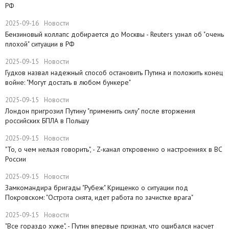
РФ
2025-09-16
Новости
​Бензиновый коллапс добирается до Москвы - Reuters узнал об "очень
плохой" ситуации в РФ
2025-09-15
Новости
Гудков назвал надежный способ остановить Путина и положить конец
войне: "Могут достать в любом бункере"
2025-09-15
Новости
Лондон пригрозил Путину "применить силу" после вторжения
российских БПЛА в Польшу
2025-09-15
Новости
"То, о чем нельзя говорить", - Z-канал откровенно о настроениях в ВС
России
2025-09-15
Новости
Замкомандира бригады "Рубеж" Крищенко​ о ситуации под
Покровском: "Острота снята, идет работа по зачистке врага"
2025-09-15
Новости
"Все гораздо хуже", - Путин впервые признал, что ошибался насчет