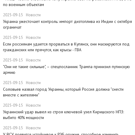
по военным объектам
2025-09-15
Новости
Украина ужесточает контроль: импорт дизтоплива из Индии с октября
ограничат
2025-09-15
Новости
Если россиянам удается прорваться в Купянск, они маскируются под
гражданских или прячутся, как крысы - ГВА
2025-09-15
Новости
"Они не такие сильные", – спецпосланник Трампа принизил путинскую
армию
2025-09-15
Новости
Соловьев назвал город Украины, который Россия должна "снести
вместе с жителями"
2025-09-15
Новости
​Украинский удар вывел из строя ключевой узел Киришского НПЗ:
выбито 40% мощности
2025-09-15
Новости
У ВСУ появится устойчивое к РЭБ оружие, способное изменить