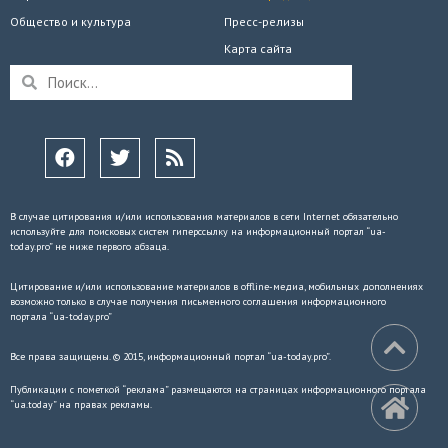
Общество и культура
Пресс-релизы
Карта сайта
В случае цитирования и/или использования материалов в сети Internet обязательно
используйте для поисковых систем гиперссылку на информационный портал “ua-
today.pro” не ниже первого абзаца.
Цитирование и/или использование материалов в offline-медиа, мобильных дополнениях
возможно только в случае получения письменного соглашения информационного
портала “ua-today.pro”
Все права защищены. © 2015, информационный портал “ua-today.pro”.
Публикации с пометкой “реклама” размещаются на страницах информационного портала
“ua.today” на правах рекламы.