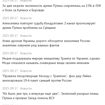
2025-09-17
Новости
​За две недели численность армии Путина сократилась на 15%: в ISW
о боях за Купянск и Боровую
2025-09-17
Новости
​Алексеевка повторит судьбу Кондратовки: Z-канал прогнозирует
армии Путина проблемы на Сумщине
2025-09-17
Новости
​Атаки дронов Украины дорого обходятся экономике России:
аналитики озвучили ряд важных фактов
2025-09-17
Новости
​Индия поддержала мирную инициативу Трампа по Украине, однако
Моди отказался называть очевидные вещи своими именами
2025-09-17
Новости
​"Провела плодотворную беседу с Трампом", - фон дер Ляйен
анонсировала 19-й пакет санкций против России
2025-09-17
Новости
​"Их было уже три, а впереди еще две", - Зеленский раскрыл планы
Путина и призвал Запад помочь ВСУ