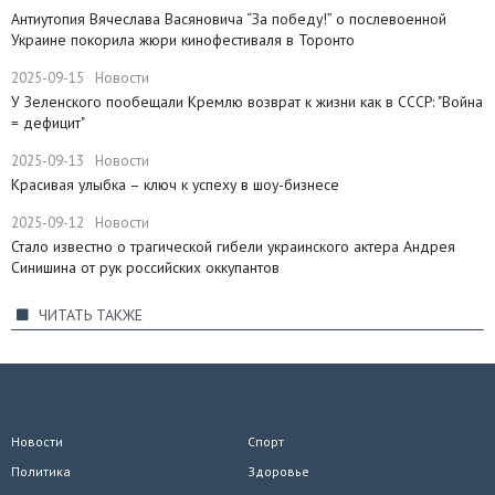
Антиутопия Вячеслава Васяновича “За победу!” о послевоенной
Украине покорила жюри кинофестиваля в Торонто
2025-09-15
Новости
​У Зеленского пообещали Кремлю возврат к жизни как в СССР: "Война
= дефицит"
2025-09-13
Новости
Красивая улыбка – ключ к успеху в шоу-бизнесе
2025-09-12
Новости
Стало известно о трагической гибели украинского актера Андрея
Синишина от рук российских оккупантов
ЧИТАТЬ ТАКЖЕ
Новости
Спорт
Политика
Здоровье