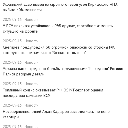
​Украинский удар вывел из строя ключевой узел Киришского НПЗ:
выбито 40% мощности
2025-09-15
Новости
У ВСУ появится устойчивое к РЭБ оружие, способное изменить
ситуацию на фронте
2025-09-15
Новости
Снегирев предупредил об огромной опасности со стороны РФ,
которую пока не замечают: "Возникают вызовы"
2025-09-15
Новости
​Украина нашла средство борьбы с реактивными "Шахедами" Росиии:
Палиса раскрыл детали
2025-09-15
Новости
​Топливный кризис охватывает РФ: OSINT-эксперт оценил
последствия кампании ВСУ
2025-09-15
Новости
Несовершеннолетний Адам Кадыров засветил часы по цене
квартиры
2025-09-15
Новости