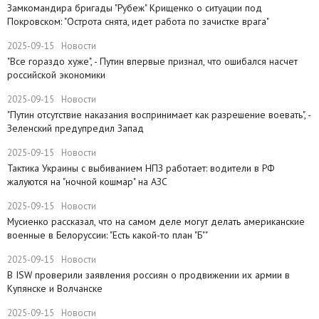
Замкомандира бригады "Рубеж" Крищенко​ о ситуации под
Покровском: "Острота снята, идет работа по зачистке врага"
2025-09-15
Новости
"Все гораздо хуже", - Путин впервые признал, что ошибался насчет
российской экономики
2025-09-15
Новости
​"Путин отсутствие наказания воспринимает как разрешение воевать", -
Зеленский предупредил Запад
2025-09-15
Новости
Тактика Украины с выбиванием НПЗ работает: водители в РФ
жалуются на "ночной кошмар" на АЗС
2025-09-15
Новости
Мусиенко рассказал, что на самом деле могут делать американские
военные в Белоруссии: "Есть какой-то план "Б""
2025-09-15
Новости
В ISW проверили заявления россиян о продвижении их армии в
Купянске и Волчанске
2025-09-15
Новости