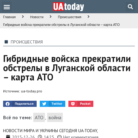
Техника и наука
Общество и культура
Главная
Новости
Происшествия
Гибридные войска прекратили обстрелы в Луганской области – карта АТО
ПРОИСШЕСТВИЯ
Гибридные войска прекратили
обстрелы в Луганской области
– карта АТО
Источник:
ua-today.pro
Поделиться
Twitter
Pocket
Всё по теме:
АТО
,
война
НОВОСТИ МИРА И УКРАИНЫ СЕГОДНЯ UA-TODAY,
2015-12-26
14:25
Нет комментариев