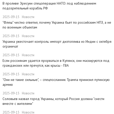
​В проливе Эресунн спецоперация НАТО: под наблюдением
подозрительный корабль РФ
2025-09-15
Новости
"Флеш" честно ответил, почему Украина бьет по российским НПЗ, а не
по военным объектам
2025-09-15
Новости
Украина ужесточает контроль: импорт дизтоплива из Индии с октября
ограничат
2025-09-15
Новости
Если россиянам удается прорваться в Купянск, они маскируются под
гражданских или прячутся, как крысы - ГВА
2025-09-15
Новости
"Они не такие сильные", – спецпосланник Трампа принизил путинскую
армию
2025-09-15
Новости
Соловьев назвал город Украины, который Россия должна "снести
вместе с жителями"
2025-09-15
Новости