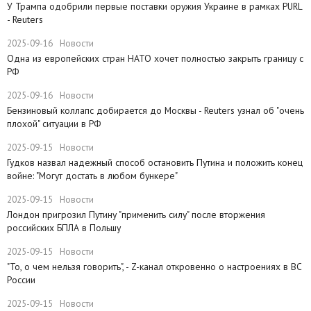
У Трампа одобрили первые поставки оружия Украине в рамках PURL
- Reuters
2025-09-16
Новости
Одна из европейских стран НАТО хочет полностью закрыть границу с
РФ
2025-09-16
Новости
​Бензиновый коллапс добирается до Москвы - Reuters узнал об "очень
плохой" ситуации в РФ
2025-09-15
Новости
Гудков назвал надежный способ остановить Путина и положить конец
войне: "Могут достать в любом бункере"
2025-09-15
Новости
Лондон пригрозил Путину "применить силу" после вторжения
российских БПЛА в Польшу
2025-09-15
Новости
"То, о чем нельзя говорить", - Z-канал откровенно о настроениях в ВС
России
2025-09-15
Новости