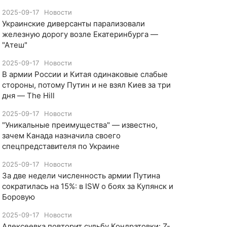
2025-09-17
Новости
Украинские диверсанты парализовали
железную дорогу возле Екатеринбурга —
"Атеш"
2025-09-17
Новости
​В армии России и Китая одинаковые слабые
стороны, потому Путин и не взял Киев за три
дня — The Hill
2025-09-17
Новости
​"Уникальные преимущества" — известно,
зачем Канада назначила своего
спецпредставителя по Украине
2025-09-17
Новости
​За две недели численность армии Путина
сократилась на 15%: в ISW о боях за Купянск и
Боровую
2025-09-17
Новости
​Алексеевка повторит судьбу Кондратовки: Z-