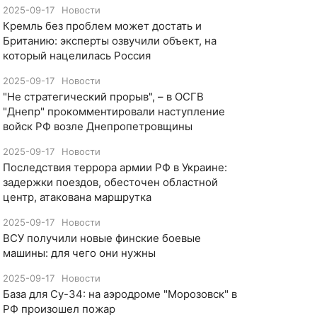
2025-09-17
Новости
​Кремль без проблем может достать и
Британию: эксперты озвучили объект, на
который нацелилась Россия
2025-09-17
Новости
"Не стратегический прорыв", – в ОСГВ
"Днепр" прокомментировали наступление
войск РФ возле Днепропетровщины
2025-09-17
Новости
Последствия террора армии РФ в Украине:
задержки поездов, обесточен областной
центр, атакована маршрутка
2025-09-17
Новости
ВСУ получили новые финские боевые
машины: для чего они нужны
2025-09-17
Новости
База для Су-34: на аэродроме "Морозовск" в
РФ произошел пожар