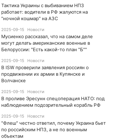
Тактика Украины с выбиванием НПЗ
работает: водители в РФ жалуются на
"ночной кошмар" на АЗС
2025-09-15
Новости
Мусиенко рассказал, что на самом деле
могут делать американские военные в
Белоруссии: "Есть какой-то план "Б""
2025-09-15
Новости
В ISW проверили заявления россиян о
продвижении их армии в Купянске и
Волчанске
2025-09-15
Новости
​В проливе Эресунн спецоперация НАТО: под
наблюдением подозрительный корабль РФ
2025-09-15
Новости
"Флеш" честно ответил, почему Украина бьет
по российским НПЗ, а не по военным
объектам