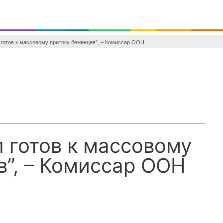
сшествие
Спорт
Мир
Здоровье
Авто
Шоубиз
Техника
 готов к массовому притоку беженцев”, – Комиссар ООН
 готов к массовому
в”, – Комиссар ООН