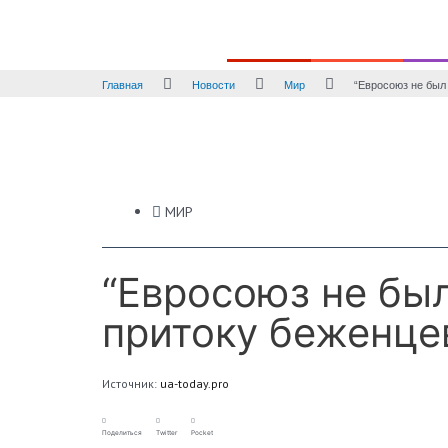
Политика
Экономика
Прои
Главная
Новости
Мир
“Евросоюз не был
МИР
“Евросоюз не был
притоку беженце
Источник:
ua-today.pro
Поделиться
Twitter
Pocket