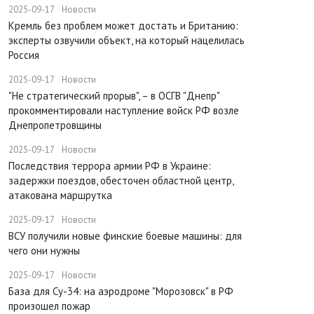
2025-09-17
Новости
​Кремль без проблем может достать и Британию:
эксперты озвучили объект, на который нацелилась
Россия
2025-09-17
Новости
"Не стратегический прорыв", – в ОСГВ "Днепр"
прокомментировали наступление войск РФ возле
Днепропетровщины
2025-09-17
Новости
Последствия террора армии РФ в Украине:
задержки поездов, обесточен областной центр,
атакована маршрутка
2025-09-17
Новости
ВСУ получили новые финские боевые машины: для
чего они нужны
2025-09-17
Новости
База для Су-34: на аэродроме "Морозовск" в РФ
произошел пожар