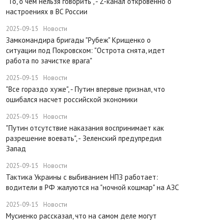
"То, о чем нельзя говорить", - Z-канал откровенно о
настроениях в ВС России
2025-09-15
Новости
Замкомандира бригады "Рубеж" Крищенко​ о
ситуации под Покровском: "Острота снята, идет
работа по зачистке врага"
2025-09-15
Новости
"Все гораздо хуже", - Путин впервые признал, что
ошибался насчет российской экономики
2025-09-15
Новости
​"Путин отсутствие наказания воспринимает как
разрешение воевать", - Зеленский предупредил
Запад
2025-09-15
Новости
Тактика Украины с выбиванием НПЗ работает:
водители в РФ жалуются на "ночной кошмар" на АЗС
2025-09-15
Новости
Мусиенко рассказал, что на самом деле могут