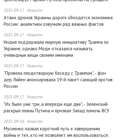
2025-09-17
Новости
​Атаки дронов Украины дорого обходятся экономике
России: аналитики озвучили ряд важных фактов
2025-09-17
Новости
​Индия поддержала мирную инициативу Трампа по
Украине, однако Моди отказался называть
очевидные вещи своими именами
2025-09-17
Новости
​"Провела плодотворную беседу с Трампом", - фон
дер Ляйен анонсировала 19-й пакет санкций против
России
2025-09-17
Новости
​"Их было уже три, а впереди еще две", - Зеленский
раскрыл планы Путина и призвал Запад помочь ВСУ
2025-09-16
Новости
Мусиенко назвал короткий путь к завершению
войны и тех, кто не позволяет им воспользоваться: