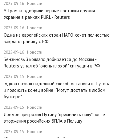
2025-09-16
Новости
У Трампа одобрили первые поставки оружия
Украине в рамках PURL - Reuters
2025-09-16
Новости
Одна из европейских стран НАТО хочет полностью
закрыть границу с РФ
2025-09-16
Новости
​Бензиновый коллапс добирается до Москвы -
Reuters узнал об "очень плохой" ситуации в РФ
2025-09-15
Новости
Гудков назвал надежный способ остановить Путина
и положить конец войне: "Могут достать в любом
бункере"
2025-09-15
Новости
Лондон пригрозил Путину "применить силу" после
вторжения российских БПЛА в Польшу
2025-09-15
Новости