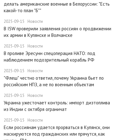
делать американские военные в Белоруссии: "Есть
какой-то план "Б""
2025-09-15
Новости
В ISW проверили заявления россиян о продвижении
их армии в Купянске и Волчанске
2025-09-15
Новости
​В проливе Эресунн спецоперация НАТО: под
наблюдением подозрительный корабль РФ
2025-09-15
Новости
"Флеш" честно ответил, почему Украина бьет по
российским НПЗ, а не по военным объектам
2025-09-15
Новости
Украина ужесточает контроль: импорт дизтоплива
из Индии с октября ограничат
2025-09-15
Новости
Если россиянам удается прорваться в Купянск, они
маскируются под гражданских или прячутся, как