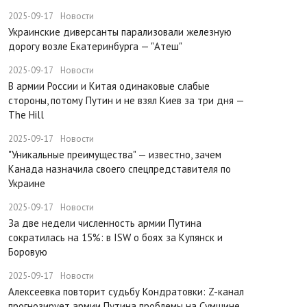
2025-09-17
Новости
Украинские диверсанты парализовали железную
дорогу возле Екатеринбурга — "Атеш"
2025-09-17
Новости
​В армии России и Китая одинаковые слабые
стороны, потому Путин и не взял Киев за три дня —
The Hill
2025-09-17
Новости
​"Уникальные преимущества" — известно, зачем
Канада назначила своего спецпредставителя по
Украине
2025-09-17
Новости
​За две недели численность армии Путина
сократилась на 15%: в ISW о боях за Купянск и
Боровую
2025-09-17
Новости
​Алексеевка повторит судьбу Кондратовки: Z-канал
прогнозирует армии Путина проблемы на Сумщине