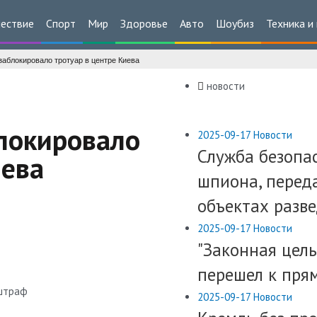
ествие
Спорт
Мир
Здоровье
Авто
Шоубиз
Техника и
заблокировало тротуар в центре Киева
новости
блокировало
2025-09-17
Новости
Служба безопа
иева
шпиона, перед
объектах разв
2025-09-17
Новости
"Законная цель
перешел к пря
штраф
2025-09-17
Новости