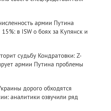
 численность армии Путина
 15%: в ISW о боях за Купянск и
вторит судьбу Кондратовки: Z-
ирует армии Путина проблемы
Украины дорого обходятся
сии: аналитики озвучили ряд
в