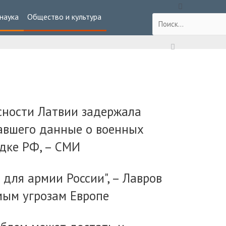
 наука
Общество и культура
сности Латвии задержала
авшего данные о военных
едке РФ, – СМИ
 для армии России", – Лавров
мым угрозам Европе