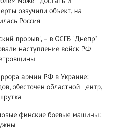
облем может достать и
ерты озвучили объект, на
илась Россия
ский прорыв", – в ОСГВ "Днепр"
вали наступление войск РФ
петровщины
еррора армии РФ в Украине:
ов, обесточен областной центр,
шрутка
новые финские боевые машины:
нужны