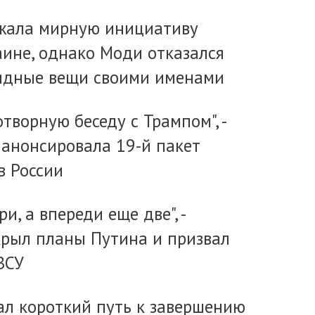
жала мирную инициативу
аине, однако Моди отказался
идные вещи своими именами
отворную беседу с Трампом", -
 анонсировала 19-й пакет
в России
ри, а впереди еще две", -
крыл планы Путина и призвал
ВСУ
ал короткий путь к завершению