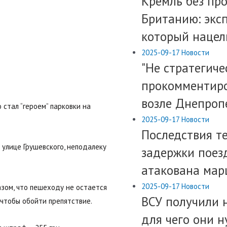
​Кремль без пр
Британию: эксп
который нацел
2025-09-17
Новости
"Не стратегиче
прокомментиро
возле Днепро
стал “героем” парковки на
2025-09-17
Новости
Последствия т
улице Грушевского, неподалеку
задержки поезд
атакована мар
2025-09-17
Новости
зом, что пешеходу не остается
ВСУ получили 
 чтобы обойти препятствие.
для чего они 