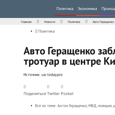
Политика
Экономика
Происш
Главная
Новости
Политика
Авто Геращенко 
Политика
Авто Геращенко за
тротуар в центре К
Источник:
ua-today.pro
Поделиться
Twitter
Pocket
Всё по теме:
Антон Геращенко
,
МВД
,
полиция
,