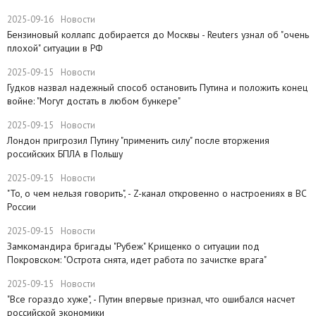
2025-09-16
Новости
​Бензиновый коллапс добирается до Москвы - Reuters узнал об "очень
плохой" ситуации в РФ
2025-09-15
Новости
Гудков назвал надежный способ остановить Путина и положить конец
войне: "Могут достать в любом бункере"
2025-09-15
Новости
Лондон пригрозил Путину "применить силу" после вторжения
российских БПЛА в Польшу
2025-09-15
Новости
"То, о чем нельзя говорить", - Z-канал откровенно о настроениях в ВС
России
2025-09-15
Новости
Замкомандира бригады "Рубеж" Крищенко​ о ситуации под
Покровском: "Острота снята, идет работа по зачистке врага"
2025-09-15
Новости
"Все гораздо хуже", - Путин впервые признал, что ошибался насчет
российской экономики