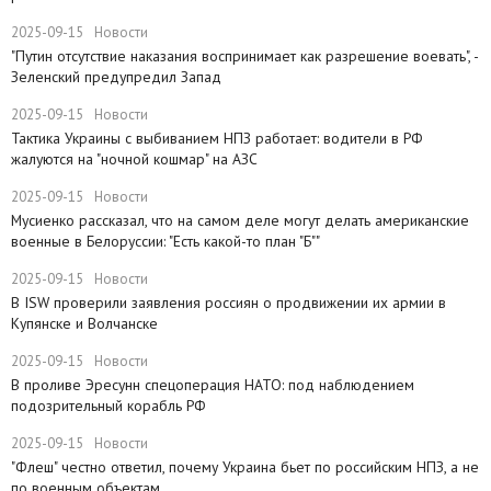
2025-09-15
Новости
​"Путин отсутствие наказания воспринимает как разрешение воевать", -
Зеленский предупредил Запад
2025-09-15
Новости
Тактика Украины с выбиванием НПЗ работает: водители в РФ
жалуются на "ночной кошмар" на АЗС
2025-09-15
Новости
Мусиенко рассказал, что на самом деле могут делать американские
военные в Белоруссии: "Есть какой-то план "Б""
2025-09-15
Новости
В ISW проверили заявления россиян о продвижении их армии в
Купянске и Волчанске
2025-09-15
Новости
​В проливе Эресунн спецоперация НАТО: под наблюдением
подозрительный корабль РФ
2025-09-15
Новости
"Флеш" честно ответил, почему Украина бьет по российским НПЗ, а не
по военным объектам