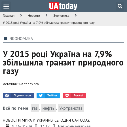
Техника и наука
Общество и культура
Главная
Новости
Экономика
У 2015 році Україна на 7,9% збільшила транзит природного газу
ЭКОНОМИКА
У 2015 році Україна на 7,9%
збільшила транзит природного
газу
Источник:
ua-today.pro
Поделиться
Twitter
Pocket
Всё по теме:
газ
,
нефть
,
Укртрансгаз
НОВОСТИ МИРА И УКРАИНЫ СЕГОДНЯ UA-TODAY,
2016-01-04
13:17
Нет комментариев