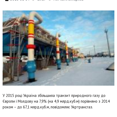
У 2015 році Україна збільшила транзит природного газу до
Європи і Молдову на 7,9% (на 4,9 млрд.куб.м) порівняно з 2014
роком – до 67,1 млрд.куб.м, повідомляє Укртрансгаз.