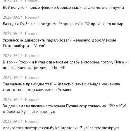
2025-09-17
Новости
ВСУ получили новые финские боевые машины: для чего они нужны
2025-09-17
Новости
База для Су-34: на аэродроме "Морозовск" в РФ произошел пожар
2025-09-17
Новости
Украинские диверсанты парализовали железную дорогу возле
Екатеринбурга — "Атеш"
2025-09-17
Новости
​В армии России и Китая одинаковые слабые стороны, потому Путин и
не взял Киев за три дня — The Hill
2025-09-17
Новости
​"Уникальные преимущества" — известно, зачем Канада назначила
своего спецпредставителя по Украине
2025-09-17
Новости
​За две недели численность армии Путина сократилась на 15%: в ISW
о боях за Купянск и Боровую
2025-09-17
Новости
​Алексеевка повторит судьбу Кондратовки: Z-канал прогнозирует