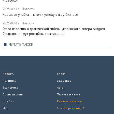
= дефицит"
2025-09-13
Новости
Красивая улыбка – ключ к успеху в шоу-бизнесе
2025-09-12
Новости
Стало известно о трагической гибели украинского актера Андрея
Синишина от рук российских оккупантов
ЧИТАТЬ ТАКЖЕ
Новости
Спорт
Политика
Здоровье
Экономика
Авто
Происшествия
Техника и наука
Шоубиз
Рекламодателям
Мир
Связь с редакцией