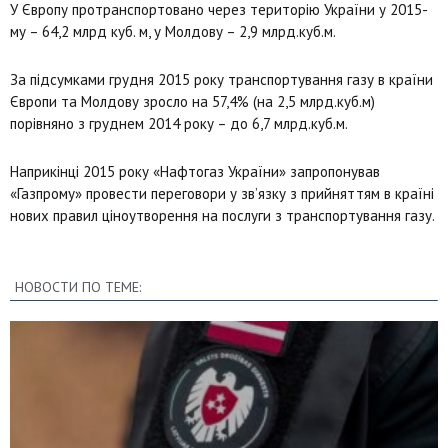
У Європу протранспортовано через територію України у 2015-
му – 64,2 млрд куб. м, у Молдову – 2,9 млрд.куб.м.
За підсумками грудня 2015 року транспортування газу в країни
Європи та Молдову зросло на 57,4% (на 2,5 млрд.куб.м)
порівняно з груднем 2014 року – до 6,7 млрд.куб.м.
Наприкінці 2015 року «Нафтогаз України» запропонував
«Газпрому» провести переговори у зв’язку з прийняттям в країні
нових правил ціноутворення на послуги з транспортування газу.
НОВОСТИ ПО ТЕМЕ: