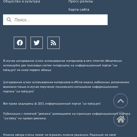
Общество и культура
Пресс-релизы
Карта сайта
В случае цитирования и/или использования материалов в сети Internet обязательно
используйте для поисковых систем гиперссылку на информационный портал “ua-
today.pro” не ниже первого абзаца.
Цитирование и/или использование материалов в offline-медиа, мобильных дополнениях
возможно только в случае получения письменного соглашения информационного
портала “ua-today.pro”
Все права защищены. © 2015, информационный портал “ua-today.pro”.
Публикации с пометкой “реклама” размещаются на страницах информационного портала
“ua.today” на правах рекламы.
Мнение автора статьи может не отражать мнение редакции. Редакция не несет