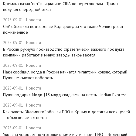
​Кремль сказал "нет" инициативе США по переговорам - Трамп
получил очередной отказ
2025-09-01
Новости
​СБУ объявила подозрение Кадырову: за что главе Чечни грозит
пожизненное
2025-09-01
Новости
В России рухнуло производство стратегически важного продукта:
компании работают в минус, заводы закрываются
2025-09-01
Новости
Наки сообщил, когда в России начнется гигантский кризис, который
Путин не сможет побороть
2025-09-01
Новости
​Путин подарил Моди $13 млрд скидками на нефть - Indian Express
2025-09-01
Новости
Как ракеты "Фламинго" обошли ПВО в Крыму и достигли всех целей
– объяснение эксперта
2025-09-01
Новости
​Украина ускоряет подготовку к зиме и усиливает ПВО – Зеленский