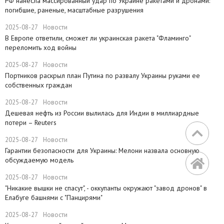
РФ нанесла массированный удар по Украине ракетами и дронами:
погибшие, раненые, масштабные разрушения
2025-08-27
Новости
В Европе ответили, сможет ли украинская ракета "Фламинго"
переломить ход войны
2025-08-27
Новости
Портников раскрыл план Путина по развалу Украины руками ее
собственных граждан
2025-08-27
Новости
Дешевая нефть из России вылилась для Индии в миллиардные
потери – Reuters
2025-08-27
Новости
Гарантии безопасности для Украины: Мелони назвала основную
обсуждаемую модель
2025-08-27
Новости
​"Никакие вышки не спасут", - оккупанты окружают "завод дронов" в
Елабуге башнями с "Панцирями"
2025-08-27
Новости