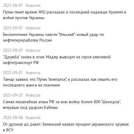
2025-09-07
Новости
​Путин тянет время: WSJ рассказал о последней надежде Кремля в
войне против Украины
2025-09-07
Новости
​Беспилотники Украины зажгли "Ильский": новый удар по
нефтепереработке России
2025-09-07
Новости
​"Дружба" снова в огне: Мадяр выводит из строя ключевой
нефтетранспорт РФ
2025-09-07
Новости
Тамар заявил, что Путин "вляпался", и рассказал, как лишить его
последнего шанса на спасение
2025-09-07
Новости
​Самая масштабная атака РФ за всю войну: более 800 "Шахедов",
впервые под ударом Кабмин
2025-09-06
Новости
От дронов до ракет: Зеленский назвал процент украинского оружия
в ВСУ