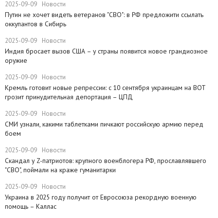
2025-09-09
Новости
​Путин не хочет видеть ветеранов "СВО": в РФ предложити ссылать
оккупантов в Сибирь
2025-09-09
Новости
Индия бросает вызов США – у страны появится новое грандиозное
оружие
2025-09-09
Новости
Кремль готовит новые репрессии: с 10 сентября украинцам на ВОТ
грозит принудительная депортация – ЦПД
2025-09-09
Новости
СМИ узнали, какими таблетками пичкают российскую армию перед
боем
2025-09-09
Новости
​Скандал у Z-патриотов: крупного военблогера РФ, прославлявшего
"СВО", поймали на краже гуманитарки
2025-09-09
Новости
Украина в 2025 году получит от Евросоюза рекордную военную
помощь – Каллас