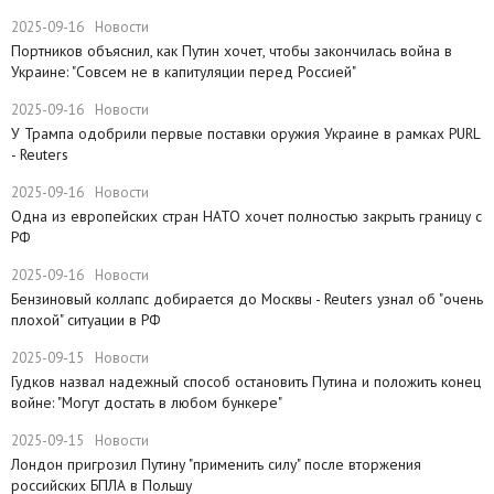
2025-09-16
Новости
Портников объяснил, как Путин хочет, чтобы закончилась война в
Украине: "Совсем не в капитуляции перед Россией"
2025-09-16
Новости
У Трампа одобрили первые поставки оружия Украине в рамках PURL
- Reuters
2025-09-16
Новости
Одна из европейских стран НАТО хочет полностью закрыть границу с
РФ
2025-09-16
Новости
​Бензиновый коллапс добирается до Москвы - Reuters узнал об "очень
плохой" ситуации в РФ
2025-09-15
Новости
Гудков назвал надежный способ остановить Путина и положить конец
войне: "Могут достать в любом бункере"
2025-09-15
Новости
Лондон пригрозил Путину "применить силу" после вторжения
российских БПЛА в Польшу