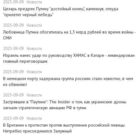
2025-09-09
Новости
Цезарь предрек Путину "достойный конец", намекнув, откуда
"прилетит черный лебедь"
2025-09-09
Новости
Любовница Путина обогатилась на 1,3 млрд рублей во время войны -
СМИ
2025-09-09
Новости
​Израиль нанес удар по руководству ХАМАС в Катаре - ликвидирован
главный переговорщик
2025-09-09
Новости
В немецком порту задержана группа россиян: стало известно, в чем
их обвиняют
2025-09-09
Новости
​Застрявшие в "Паутине": The Insider о том, как украинские дроны
загнали стратегическую авиацию РФ в тупик
2025-09-09
Новости
В Британии к протестам против выступления российской певицы
Нетребко присоединился Залужный