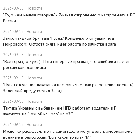
2025-09-15
Новости
"То, о чем нельзя говорить", - Z-канал откровенно о настроениях в ВС
России
2025-09-15
Новости
Замкомандира бригады "Рубеж" Крищенко​ о ситуации под
Покровском: "Острота снята, идет работа по зачистке врага"
2025-09-15
Новости
"Все гораздо хуже", - Путин впервые признал, что ошибался насчет
российской экономики
2025-09-15
Новости
​"Путин отсутствие наказания воспринимает как разрешение воевать", -
Зеленский предупредил Запад
2025-09-15
Новости
Тактика Украины с выбиванием НПЗ работает: водители в РФ
жалуются на "ночной кошмар" на АЗС
2025-09-15
Новости
Мусиенко рассказал, что на самом деле могут делать американские
военные в Белоруссии: "Есть какой-то план "Б""