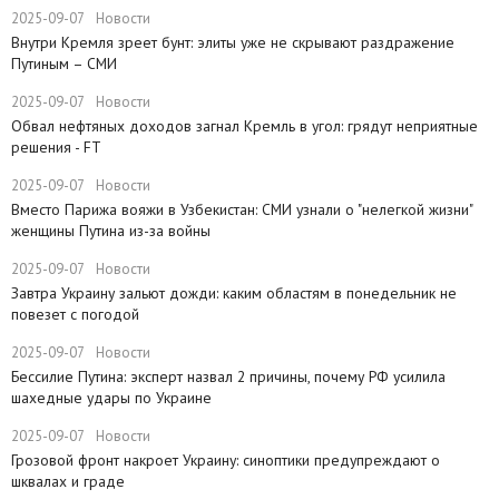
2025-09-07
Новости
Внутри Кремля зреет бунт: элиты уже не скрывают раздражение
Путиным – СМИ
2025-09-07
Новости
Обвал нефтяных доходов загнал Кремль в угол: грядут неприятные
решения - FT
2025-09-07
Новости
​Вместо Парижа вояжи в Узбекистан: СМИ узнали о "нелегкой жизни"
женщины Путина из-за войны
2025-09-07
Новости
Завтра Украину зальют дожди: каким областям в понедельник не
повезет с погодой
2025-09-07
Новости
​Бессилие Путина: эксперт назвал 2 причины, почему РФ усилила
шахедные удары по Украине
2025-09-07
Новости
​Грозовой фронт накроет Украину: синоптики предупреждают о
шквалах и граде