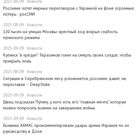
2025-09-09
Новости
Россияне хотят мирных переговоров с Украиной на фоне огромных
потерь - росСМИ
2025-09-09
Новости
120 тысяч на улицах Москвы: крестный ход вскрыл слабость
путинского режима
2025-09-09
Новости
​Купянск "в кредит": Герасимов гонит на смерть своих солдат, чтобы
прикрыть ложь
2025-09-09
Новости
Ситуация в Серебрянском лесу усложняется, россияне давят, не
переставая – DeepState
2025-09-09
Новости
Швец подсказал Путину, у кого есть его "главная мечта", которую
можно попросить взамен на завершение войны
2025-09-09
Новости
Боевики ХАМАС прокомментировали удары армии Израиля по их
руководству в Дохе