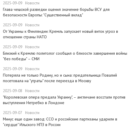
2025-09-09
Новости
Глава чешской разведки оценил значение борьбы ВСУ для
безопасности Европы: "Существенный вклад"
2025-09-09
Новости
​От Украины к Финляндии: Кремль запускает новый виток угроз в
отношении страны НАТО
2025-09-09
Новости
Близкий к Кремлю политолог сообщил о близости завершения войны
"без победы" – СМИ
2025-09-09
Новости
Потеряла не только Родину, но и сына: предательница Повалий
посетовала на "утраты" после переезда в Москву
2025-09-08
Новости
"Королевская опера предала Украину", – англичане восстали против
выступления Нетребко в Лондоне
2025-09-07
Новости
Минус еще один завод: ССО и российские партизаны ударили в
"сердце" Ильского НПЗ в России