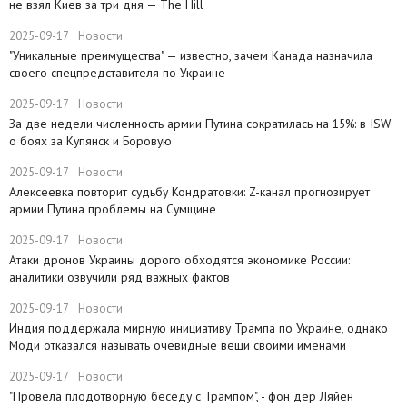
не взял Киев за три дня — The Hill
2025-09-17
Новости
​"Уникальные преимущества" — известно, зачем Канада назначила
своего спецпредставителя по Украине
2025-09-17
Новости
​За две недели численность армии Путина сократилась на 15%: в ISW
о боях за Купянск и Боровую
2025-09-17
Новости
​Алексеевка повторит судьбу Кондратовки: Z-канал прогнозирует
армии Путина проблемы на Сумщине
2025-09-17
Новости
​Атаки дронов Украины дорого обходятся экономике России:
аналитики озвучили ряд важных фактов
2025-09-17
Новости
​Индия поддержала мирную инициативу Трампа по Украине, однако
Моди отказался называть очевидные вещи своими именами
2025-09-17
Новости
​"Провела плодотворную беседу с Трампом", - фон дер Ляйен