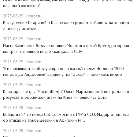
планом "союзников"
2025-08-29
Новости
​Выступление Гагариной в Казахстане срывается: билеты на концерт
Z-певицы исчезли
2025-08-29
Новости
​Настя Каменских больше не лицо "Золотого века": бренд разорвал
контракт с певицей после скандала в США
2025-08-29
Новости
"Кто защищает свободу и право на жизнь": фильм Чернова "2000
метров до Андреевки" выдвинут на "Оскар" – появилось видео
2025-08-29
Новости
Квартира звезды "МастерШефа" Ольги Мартыновской пострадала в
результате российской атаки на Киев – появились фото
2025-08-28
Новости
​Бойцы из 14-го полка СБС совместно с ГУР и ССО: Мадяр отчитался
об атаках на Куйбышевский и Афипский НПЗ
2025-08-28
Новости