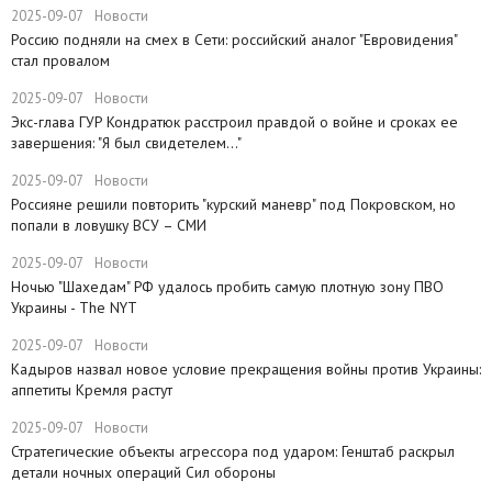
2025-09-07
Новости
Россию подняли на смех в Сети: российский аналог "Евровидения"
стал провалом
2025-09-07
Новости
Экс-глава ГУР Кондратюк расстроил правдой о войне и сроках ее
завершения: "Я был свидетелем..."
2025-09-07
Новости
Россияне решили повторить "курский маневр" под Покровском, но
попали в ловушку ВСУ – СМИ
2025-09-07
Новости
​Ночью "Шахедам" РФ удалось пробить самую плотную зону ПВО
Украины - The NYT
2025-09-07
Новости
​Кадыров назвал новое условие прекращения войны против Украины:
аппетиты Кремля растут
2025-09-07
Новости
Стратегические объекты агрессора под ударом: Генштаб раскрыл
детали ночных операций Сил обороны