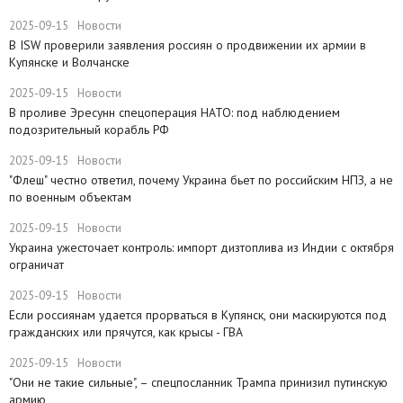
2025-09-15
Новости
В ISW проверили заявления россиян о продвижении их армии в
Купянске и Волчанске
2025-09-15
Новости
​В проливе Эресунн спецоперация НАТО: под наблюдением
подозрительный корабль РФ
2025-09-15
Новости
"Флеш" честно ответил, почему Украина бьет по российским НПЗ, а не
по военным объектам
2025-09-15
Новости
Украина ужесточает контроль: импорт дизтоплива из Индии с октября
ограничат
2025-09-15
Новости
Если россиянам удается прорваться в Купянск, они маскируются под
гражданских или прячутся, как крысы - ГВА
2025-09-15
Новости
"Они не такие сильные", – спецпосланник Трампа принизил путинскую
армию