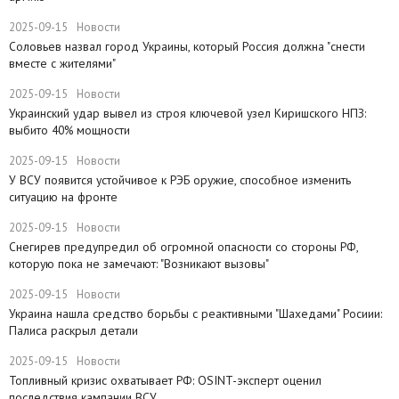
2025-09-15
Новости
Соловьев назвал город Украины, который Россия должна "снести
вместе с жителями"
2025-09-15
Новости
​Украинский удар вывел из строя ключевой узел Киришского НПЗ:
выбито 40% мощности
2025-09-15
Новости
У ВСУ появится устойчивое к РЭБ оружие, способное изменить
ситуацию на фронте
2025-09-15
Новости
Снегирев предупредил об огромной опасности со стороны РФ,
которую пока не замечают: "Возникают вызовы"
2025-09-15
Новости
​Украина нашла средство борьбы с реактивными "Шахедами" Росиии:
Палиса раскрыл детали
2025-09-15
Новости
​Топливный кризис охватывает РФ: OSINT-эксперт оценил
последствия кампании ВСУ