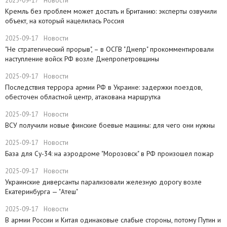
2025-09-17
Новости
​Кремль без проблем может достать и Британию: эксперты озвучили
объект, на который нацелилась Россия
2025-09-17
Новости
"Не стратегический прорыв", – в ОСГВ "Днепр" прокомментировали
наступление войск РФ возле Днепропетровщины
2025-09-17
Новости
Последствия террора армии РФ в Украине: задержки поездов,
обесточен областной центр, атакована маршрутка
2025-09-17
Новости
ВСУ получили новые финские боевые машины: для чего они нужны
2025-09-17
Новости
База для Су-34: на аэродроме "Морозовск" в РФ произошел пожар
2025-09-17
Новости
Украинские диверсанты парализовали железную дорогу возле
Екатеринбурга — "Атеш"
2025-09-17
Новости
​В армии России и Китая одинаковые слабые стороны, потому Путин и