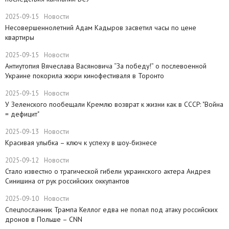
2025-09-15
Новости
Несовершеннолетний Адам Кадыров засветил часы по цене
квартиры
2025-09-15
Новости
Антиутопия Вячеслава Васяновича “За победу!” о послевоенной
Украине покорила жюри кинофестиваля в Торонто
2025-09-15
Новости
​У Зеленского пообещали Кремлю возврат к жизни как в СССР: "Война
= дефицит"
2025-09-13
Новости
Красивая улыбка – ключ к успеху в шоу-бизнесе
2025-09-12
Новости
Стало известно о трагической гибели украинского актера Андрея
Синишина от рук российских оккупантов
2025-09-10
Новости
Спецпосланник Трампа Келлог едва не попал под атаку российских
дронов в Польше ​– CNN