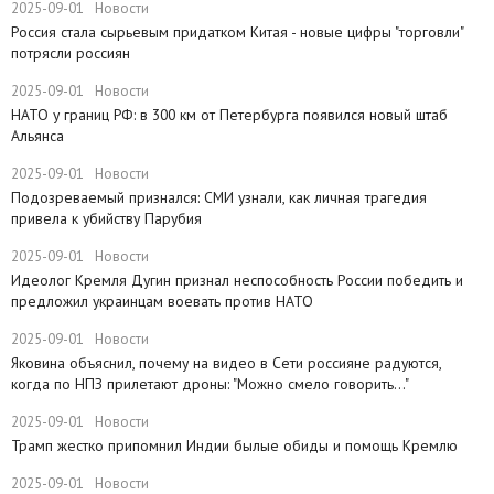
2025-09-01
Новости
Россия стала сырьевым придатком Китая - новые цифры "торговли"
потрясли россиян
2025-09-01
Новости
​НАТО у границ РФ: в 300 км от Петербурга появился новый штаб
Альянса
2025-09-01
Новости
Подозреваемый признался: СМИ узнали, как личная трагедия
привела к убийству Парубия
2025-09-01
Новости
Идеолог Кремля Дугин признал неспособность России победить и
предложил украинцам воевать против НАТО
2025-09-01
Новости
Яковина объяснил, почему на видео в Сети россияне радуются,
когда по НПЗ прилетают дроны: "Можно смело говорить..."
2025-09-01
Новости
Трамп жестко припомнил Индии былые обиды и помощь Кремлю
2025-09-01
Новости