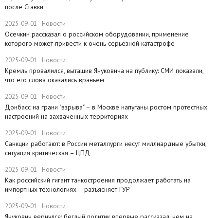
после Ставки
2025-09-01
Новости
Осечкин рассказал о российском оборудовании, применение
которого может привести к очень серьезной катастрофе
2025-09-01
Новости
Кремль провалился, вытащив Януковича на публику: СМИ показали,
что его слова оказались враньем
2025-09-01
Новости
​Донбасс на грани "взрыва" – в Москве напуганы ростом протестных
настроений на захваченных территориях
2025-09-01
Новости
Санкции работают: в России металлурги несут миллиардные убытки,
ситуация критическая – ЦПД
2025-09-01
Новости
Как российский гигант танкостроения продолжает работать на
импортных технологиях – разъясняет ГУР
2025-09-01
Новости
Янукович вернулся: беглый политик впервые рассказал, чем на