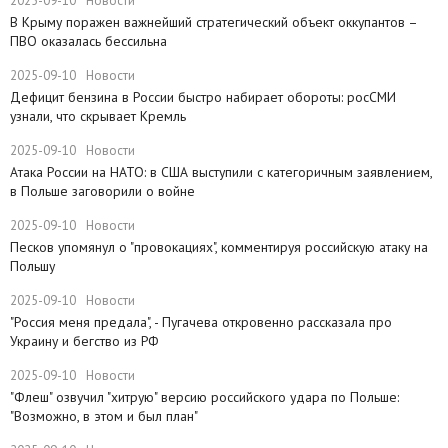
2025-09-10
Новости
В Крыму поражен важнейший стратегический объект оккупантов –
ПВО оказалась бессильна
2025-09-10
Новости
Дефицит бензина в России быстро набирает обороты: росСМИ
узнали, что скрывает Кремль
2025-09-10
Новости
Атака России на НАТО: в США выступили с категоричным заявлением,
в Польше заговорили о войне
2025-09-10
Новости
Песков упомянул о "провокациях", комментируя российскую атаку на
Польшу
2025-09-10
Новости
"Россия меня предала", - Пугачева откровенно рассказала про
Украину и бегство из РФ
2025-09-10
Новости
"Флеш" озвучил "хитрую" версию российского удара по Польше:
"Возможно, в этом и был план"