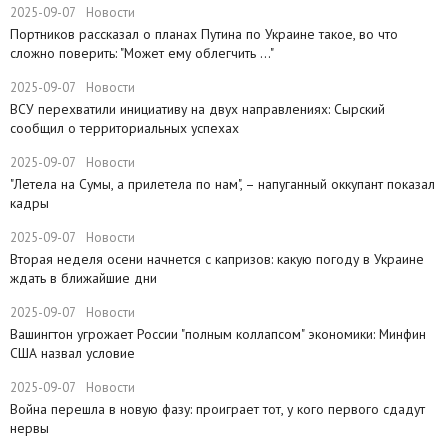
2025-09-07
Новости
Портников рассказал о планах Путина по Украине такое, во что
сложно поверить: "Может ему облегчить ..."
2025-09-07
Новости
ВСУ перехватили инициативу на двух направлениях: Сырский
сообщил о территориальных успехах
2025-09-07
Новости
​"Летела на Сумы, а прилетела по нам", – напуганный оккупант показал
кадры
2025-09-07
Новости
Вторая неделя осени начнется с капризов: какую погоду в Украине
ждать в ближайшие дни
2025-09-07
Новости
Вашингтон угрожает России "полным коллапсом" экономики: Минфин
США назвал условие
2025-09-07
Новости
​Война перешла в новую фазу: проиграет тот, у кого первого сдадут
нервы