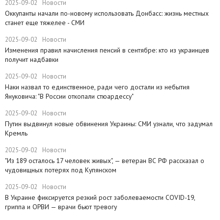
2025-09-02
Новости
Оккупанты начали по-новому использовать Донбасс: жизнь местных
станет еще тяжелее - СМИ
2025-09-02
Новости
Изменения правил начисления пенсий в сентябре: кто из украинцев
получит надбавки
2025-09-02
Новости
Наки назвал то единственное, ради чего достали из небытия
Януковича: "В России откопали стюардессу"
2025-09-02
Новости
Путин выдвинул новые обвинения Украины: СМИ узнали, что задумал
Кремль
2025-09-02
Новости
​"Из 189 осталось 17 человек живых", — ветеран ВС РФ рассказал о
чудовищных потерях под Купянском
2025-09-02
Новости
В Украине фиксируется резкий рост заболеваемости COVID-19,
гриппа и ОРВИ — врачи бьют тревогу