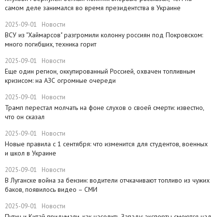
самом деле занимался во время президентства в Украине
2025-09-01
Новости
ВСУ из "Хаймарсов" разгромили колонну россиян под Покровском:
много погибших, техника горит
2025-09-01
Новости
​Еще один регион, оккупированный Россией, охвачен топливным
кризисом: на АЗС огромные очереди
2025-09-01
Новости
Трамп перестал молчать на фоне слухов о своей смерти: известно,
что он сказал
2025-09-01
Новости
Новые правила с 1 сентября: что изменится для студентов, военных
и школ в Украине
2025-09-01
Новости
В Луганске война за бензин: водители отчкачивают топливо из чужих
баков, появилось видео – СМИ
2025-09-01
Новости
Путин и Китай придумали, как насолить Западу: эксперты смеются над